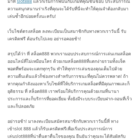
มาที่
slot888
แล้วก็เริ่มการพนันกับเกมที่คุณชื่นชอบ ประสบการณ์
ความสนุกสนานร่าเริงที่คุณจะได้รับที่นี่จะทำให้คุณจำต้องกลับมา
เล่นซ้ำอีกบ่อยครั้งนะครับ!
เว็บไซต์ตรงสล็อต ลงทะเบียนเป็นสมาชิกกับทางพวกเราวันนี้ รับ
เครดิตฟรี ต้อนรับไปเลย อย่ารอคอยช้า!
สรุปได้ว่า ที่ สล็อต888 พวกเรามอบประสบการณ์การเล่นเกมสล็อต
ออนไลน์ที่ไม่เหมือนใคร ด้วยเกมสล็อต888ที่แตกง่ายรวมทั้งแจ็ค
พอตที่พร้อมจะแตกทุกๆวัน ทำให้ทุกการเล่นของคุณเต็มไปด้วย
ความตื่นเต้นแล้วก็ช่องทางสำหรับการชนะที่คุณไม่ควรพลาด! ถ้า
หากคุณกำลังมองหาเว็บไซต์ที่ให้บริการเกมสล็อตที่มีคุณภาพและก็
ยุติธรรม ที่ สล็อต888 เราพร้อมให้บริการคุณด้วยเกมที่นานา
ประการและก็บริการที่ยอดเยี่ยม ทั้งยังมีระบบระเบียบฝาก-ถอนที่เร็ว
และก็ปลอดภัย
อย่ารอช้า! มาลงทะเบียนสมัครสมาชิกกับพวกเราวันนี้ที่ ทาง
เข้าslot 888 แล้วก็รับเครดิตฟรีเพื่อเริ่มประสบการณ์การ
เล่นslot888ที่น่าตื่นตาตื่นใจของคุณ ยืนยันว่าคุณจะได้สัมผัสกับ