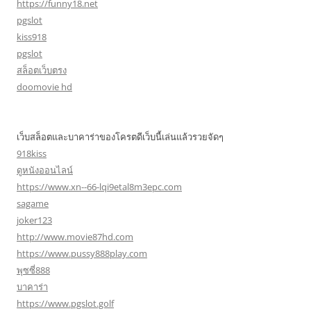
https://funny18.net
pgslot
kiss918
pgslot
สล็อตเว็บตรง
doomovie hd
เว็บสล็อตและบาคาร่าของโครตดีเว็บนี้เล่นแล้วรวยจัดๆ
918kiss
ดูหนังออนไลน์
https://www.xn--66-lqi9etal8m3epc.com
sagame
joker123
http://www.movie87hd.com
https://www.pussy888play.com
พุซซี่888
บาคาร่า
https://www.pgslot.golf