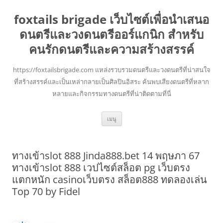
foxtails brigade เว็บไซต์เพื่อนำเสนอ
ดนตรีและวงดนตรีออร์แกนิก สำหรับ
คนรักดนตรีและความสร้างสรรค์
https://foxtailsbrigade.com แหล่งรวบรวมดนตรีและวงดนตรีที่น่าสนใจ
ที่สร้างสรรค์และเป็นเหล่ากลายเป็นศิลปินอิสระ ค้นพบเสียงดนตรีที่หลาก
หลายและกิจกรรมทางดนตรีที่น่าติดตามที่นี่
ข้าม
เมนู
ไป
ยัง
เนื้อหา
ทางเข้าslot 888 Jinda888.bet 14 พฤษภา 67
ทางเข้าslot 888 เวปไซต์สล็อต pg เว็บตรง
แตกหนัก casinoเว็บตรง สล็อต888 ทดลองเล่น
Top 70 by Fidel