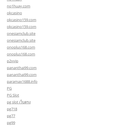
no1huay.com
okcasino
okcasino159.com
okcasino159.com
onesiamclub.site
onesiamclub.site
onoplus168.com
onoplus168.com
p2vvip
pananthai99.com
pananthai99.com
paramax1688.info
PG
PG Slot
pg slot เว็บตรง
pg718
pg77
pg99