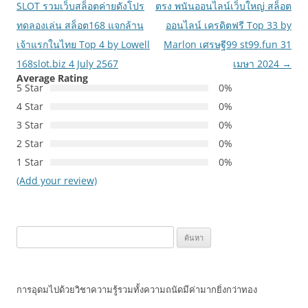
นำทาง
SLOT รวมเว็บสล็อตค่ายดังโปร
ตรง พนันออนไลน์เว็บใหญ่ สล็อต
เรื่อง
ทดลองเล่น สล็อต168 แจกล้าน
ออนไลน์ เครดิตฟรี Top 33 by
เจ้าแรกในไทย Top 4 by Lowell
Marlon เศรษฐี99 st99.fun 31
168slot.biz 4 July 2567
เมษา 2024
→
Average Rating
5 Star
0%
4 Star
0%
3 Star
0%
2 Star
0%
1 Star
0%
(Add your review)
ค้นหา
สำหรับ:
การอุดมไปด้วยวิชาความรู้รวมทั้งความถนัดมีค่ามากยิ่งกว่าทอง