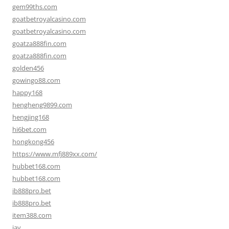
gem99ths.com
goatbetroyalcasino.com
goatbetroyalcasino.com
goatza888fin.com
goatza888fin.com
golden456
gowingo88.com
happy168
hengheng9899.com
hengjing168
hi6bet.com
hongkong456
https://www.mfj889xx.com/
hubbet168.com
hubbet168.com
ib888pro.bet
ib888pro.bet
item388.com
jav