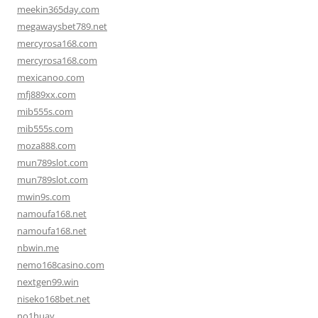
meekin365day.com
megawaysbet789.net
mercyrosa168.com
mercyrosa168.com
mexicanoo.com
mfj889xx.com
mib555s.com
mib555s.com
moza888.com
mun789slot.com
mun789slot.com
mwin9s.com
namoufa168.net
namoufa168.net
nbwin.me
nemo168casino.com
nextgen99.win
niseko168bet.net
no1huay