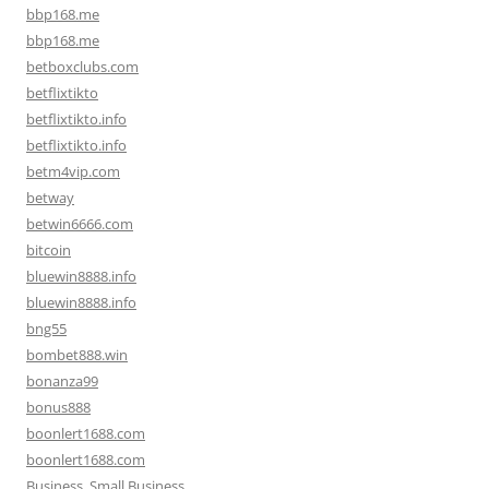
bbp168.me
bbp168.me
betboxclubs.com
betflixtikto
betflixtikto.info
betflixtikto.info
betm4vip.com
betway
betwin6666.com
bitcoin
bluewin8888.info
bluewin8888.info
bng55
bombet888.win
bonanza99
bonus888
boonlert1688.com
boonlert1688.com
Business, Small Business