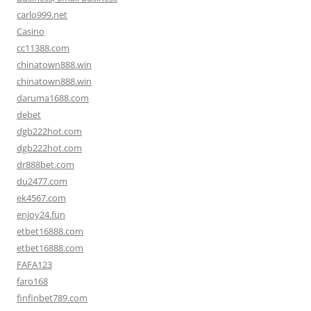
carlo999.net
Casino
cc11388.com
chinatown888.win
chinatown888.win
daruma1688.com
debet
dgb222hot.com
dgb222hot.com
dr888bet.com
du2477.com
ek4567.com
enjoy24.fun
etbet16888.com
etbet16888.com
FAFA123
faro168
finfinbet789.com