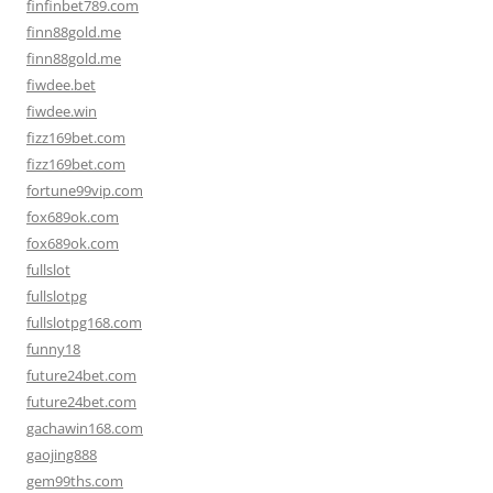
finfinbet789.com
finn88gold.me
finn88gold.me
fiwdee.bet
fiwdee.win
fizz169bet.com
fizz169bet.com
fortune99vip.com
fox689ok.com
fox689ok.com
fullslot
fullslotpg
fullslotpg168.com
funny18
future24bet.com
future24bet.com
gachawin168.com
gaojing888
gem99ths.com