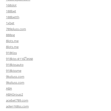
168slot
188bet
188betth
1xbet
789pluss.com
888pg
8lots.me
8lots.me
918Kiss
918kiss ดาวน์โหลด
918kissauto
918kissme
9kpluss.com
9kpluss.com
ABA
ABAGroup2
acebet789.com
aden168ss.com