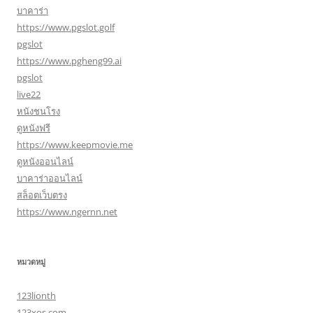
บาคาร่า
https://www.pgslot.golf
pgslot
https://www.pgheng99.ai
pgslot
live22
หนังชนโรง
ดูหนังฟรี
https://www.keepmovie.me
ดูหนังออนไลน์
บาคาร่าออนไลน์
สล็อตเว็บตรง
https://www.ngernn.net
หมวดหมู่
123lionth
123xos.com