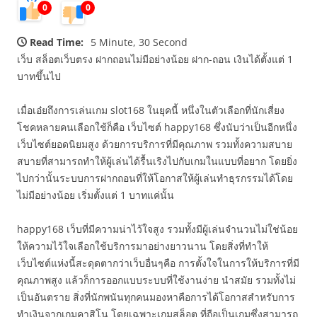
0
0
Read Time:
5 Minute, 30 Second
เว็บ สล็อตเว็บตรง ฝากถอนไม่มีอย่างน้อย ฝาก-ถอน เงินได้ตั้งแต่ 1
บาทขึ้นไป
เมื่อเอ๋ยถึงการเล่นเกม slot168 ในยุคนี้ หนึ่งในตัวเลือกที่นักเสี่ยง
โชคหลายคนเลือกใช้ก็คือ เว็บไซต์ happy168 ซึ่งนับว่าเป็นอีกหนึ่ง
เว็บไซต์ยอดนิยมสูง ด้วยการบริการที่มีคุณภาพ รวมทั้งความสบาย
สบายที่สามารถทำให้ผู้เล่นได้รื้นเริงไปกับเกมในแบบที่อยาก โดยยิ่ง
ไปกว่านั้นระบบการฝากถอนที่ให้โอกาสให้ผู้เล่นทำธุรกรรมได้โดย
ไม่มีอย่างน้อย เริ่มตั้งแต่ 1 บาทแค่นั้น
happy168 เว็บที่มีความน่าไว้ใจสูง รวมทั้งมีผู้เล่นจำนวนไม่ใช่น้อย
ให้ความไว้ใจเลือกใช้บริการมาอย่างยาวนาน โดยสิ่งที่ทำให้
เว็บไซต์แห่งนี้สะดุดตากว่าเว็บอื่นๆคือ การตั้งใจในการให้บริการที่มี
คุณภาพสูง แล้วก็การออกแบบระบบที่ใช้งานง่าย นำสมัย รวมทั้งไม่
เป็นอันตราย สิ่งที่นักพนันทุกคนมองหาคือการได้โอกาสสำหรับการ
ทำเงินจากเกมคาสิโน โดยเฉพาะเกมสล็อต ที่ถือเป็นเกมซึ่งสามารถ