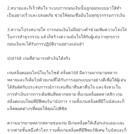
2.สบายและก็เร็วทันใจ ระบบการถอนเงินนั้นถูกออกแบบมาให้ทำ
เป็นอย่างเร็วและปลอดภัย ช่วยให้คุณเชื่อมั่นในทุกธุรกรรมการเงิน
3.ความโปร่งสบายใส การถอนเงินไม่มีอย่างต่ำช่วยเพิ่มความโล่งใส
ในการทำธุรกรรม แล้วก็สร้างความมั่นใจให้กับผู้เล่นว่าทุกๆการ
ถอนเงินจะได้รับการปฏิบัติงานอย่างแม่นยำ
slot168 เกมที่สามารถทำเงินได้จริง
เกมสล็อตออนไลน์ในเว็บไซต์ สล็อต168 มีความมากมายหลาก
หลายและก็เต็มไปด้วยเกมที่ได้รับการออกแบบมาอย่างดีเพื่อให้ผู้เล่น
ได้สัมผัสกับประสบการณ์การเล่นที่น่าตื่นตาตื่นใจ และจังหวะใน
การทำเงินจากการเดิมพันที่หลากหลาย ทั้งเกมสล็อตคลาสสิก เกม
สล็อตแบบใหม่ที่มีฟีพบร์นานัปการ รวมทั้งเกมสล็อตที่มีโบนัสและก็
แจ็คพอตต่างๆที่คอยให้คุณไปพิชิต
ความมากมายหลากหลายของเกม มีเกมสล็อตให้เลือกเล่นเยอะแยะ
จากค่ายชั้นหนึ่งทั่วโลก รวมทั้งเกมสล็อตที่มีฟีพบร์พิเศษ โบนัสและก็