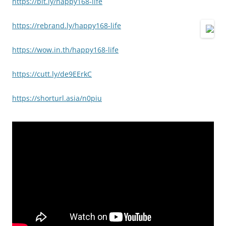
https://bit.ly/happy168-life
https://rebrand.ly/happy168-life
https://wow.in.th/happy168-life
https://cutt.ly/de9EErkC
https://shorturl.asia/n0piu