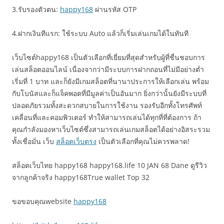
3.รับรองตัวตน:
happy168
ผ่านรหัส OTP
4.ฝากเงินทีแรก: ใช้ระบบ Auto แล้วก็เริ่มเล่นเกมได้ในทันที
เว็บไซต์happy168 เป็นตัวเลือกที่เยี่ยมที่สุดสำหรับผู้ที่ชื่นชอบการ
เล่นสล็อตออนไลน์ เนื่องจากว่ามีระบบการฝากถอนที่ไม่มีอย่างต่ำ
เริ่มที่ 1 บาท และก็ยังมีเกมสล็อตที่นานาประการให้เลือกเล่น พร้อม
กับโบนัสและก็แจ็คพอตที่มีมูลค่าเป็นอันมาก ยิ่งกว่านั้นยังมีระบบที่
ปลอดภัยรวมทั้งสะดวกสบายในการใช้งาน รองรับอีกทั้งโทรศัพท์
เคลื่อนที่และคอมพิวเตอร์ ทำให้สามารถเล่นได้ทุกที่ที่ต้องการ ถ้า
คุณกำลังมองหาเว็บไซต์ซึ่งสามารถเล่นเกมสล็อตได้อย่างอิสระรวม
ทั้งเชื่อมั่น เว็บ
สล็อตเว็บตรง
เป็นตัวเลือกที่คุณไม่ควรพลาด!
สล็อตเว็บไทย happy168 happy168.life 10 JAN 68 Dane ดูรีวิว
จากลูกค้าจริง happy168True wallet Top 32
ขอขอบคุณwebsite
happy168