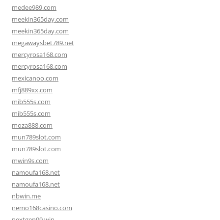
medee989.com
meekin365day.com
meekin365day.com
megawaysbet789.net
mercyrosa168.com
mercyrosa168.com
mexicanoo.com
mfj889xx.com
mib555s.com
mib555s.com
moza888.com
mun789slot.com
mun789slot.com
mwin9s.com
namoufa168.net
namoufa168.net
nbwin.me
nemo168casino.com
nextgen99.win