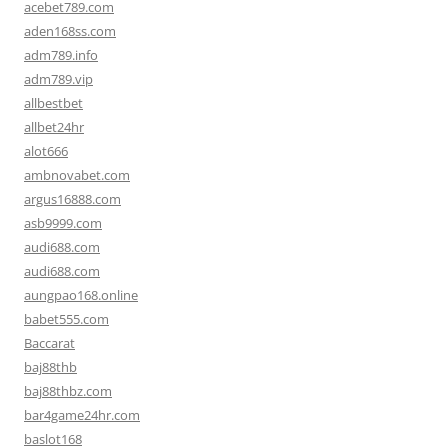
acebet789.com
aden168ss.com
adm789.info
adm789.vip
allbestbet
allbet24hr
alot666
ambnovabet.com
argus16888.com
asb9999.com
audi688.com
audi688.com
aungpao168.online
babet555.com
Baccarat
baj88thb
baj88thbz.com
bar4game24hr.com
baslot168