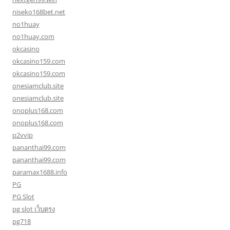
niseko168bet.net
no1huay
no1huay.com
okcasino
okcasino159.com
okcasino159.com
onesiamclub.site
onesiamclub.site
onoplus168.com
onoplus168.com
p2vvip
pananthai99.com
pananthai99.com
paramax1688.info
PG
PG Slot
pg slot เว็บตรง
pg718