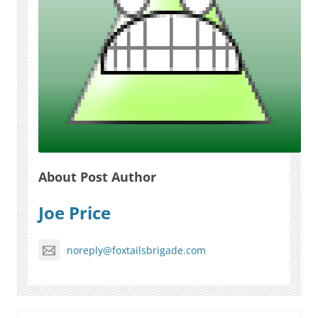
About Post Author
Joe Price
noreply@foxtailsbrigade.com