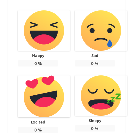
Happy
Sad
0
%
0
%
Sleepy
Excited
0
%
0
%