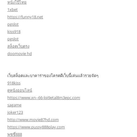
หนังโป๊ไทย
1xbet
https://funny18.net
pgslot
kiss918
pgslot
สล็อตเว็บตรง
doomovie hd
เว็บสล็อตและบาคาร่าของโครตดีเว็บนี้เล่นแล้วรวยจัดๆ
918kiss
ดูหนังออนไลน์
https://www.xn--66-lqi9etal8m3epc.com
sagame
joker123
http://www.movie87hd.com
https://www.pussy888play.com
พุซซี่888