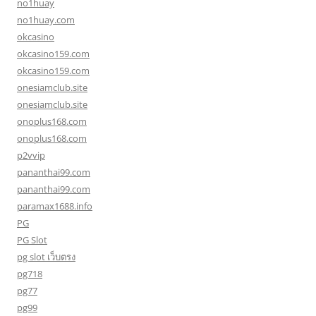
no1huay
no1huay.com
okcasino
okcasino159.com
okcasino159.com
onesiamclub.site
onesiamclub.site
onoplus168.com
onoplus168.com
p2vvip
pananthai99.com
pananthai99.com
paramax1688.info
PG
PG Slot
pg slot เว็บตรง
pg718
pg77
pg99