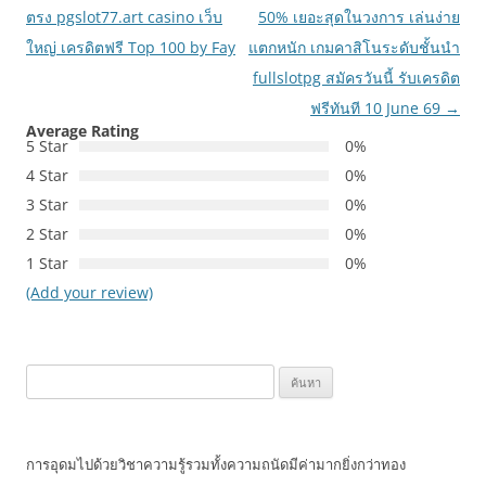
ตรง pgslot77.art casino เว็บ
50% เยอะสุดในวงการ เล่นง่าย
ใหญ่ เครดิตฟรี Top 100 by Fay
แตกหนัก เกมคาสิโนระดับชั้นนำ
fullslotpg สมัครวันนี้ รับเครดิต
ฟรีทันที 10 June 69
→
Average Rating
5 Star
0%
4 Star
0%
3 Star
0%
2 Star
0%
1 Star
0%
(Add your review)
ค้นหา
สำหรับ:
การอุดมไปด้วยวิชาความรู้รวมทั้งความถนัดมีค่ามากยิ่งกว่าทอง