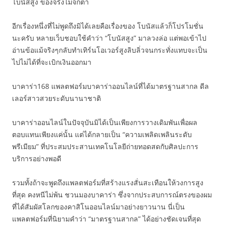
โบนัสสูง ของจริงไม่จกตา
อีกเรื่องหนึ่งที่ไม่พูดถึงมิได้เลยคือเรื่องของ โบนัสแล้วก็โปรโมชั่น
นะครับ หลายเว็บชอบใช้คำว่า “โบนัสสูง” มาลวงล่อ แต่พอเข้าไป
อ่านข้อแม้จริงๆกลับทำเทิร์นโอเวอร์สูงลิบลิ่วจนกระทั่งแทบจะเป็น
ไปไม่ได้ที่จะเบิกเงินออกมา
บาคาร่า168 แพลตฟอร์มบาคาร่าออนไลน์ที่ได้มาตรฐานสากล ดีล
เลอร์สาวสวยระดับนานาชาติ
บาคาร่าออนไลน์ในปัจจุบันมิได้เป็นเพียงการวางเดิมพันเพื่อผล
ตอบแทนเพียงแค่นั้น แต่ได้กลายเป็น “ความเพลิดเพลินระดับ
พรีเมียม” ที่ประสมประสานเทคโนโลยีถ่ายทอดสดกับศิลปะการ
บริการอย่างพอดี
รวมทั้งถ้าจะพูดถึงแพลตฟอร์มที่สร้างแรงสั่นสะเทือนให้วงการสูง
ที่สุด คงหนีไม่พ้น ชวนมองบาคาร่า ซึ่งจากประสบการณ์ตรงของผม
ที่ได้สัมผัสโลกของคาสิโนออนไลน์มาอย่างยาวนาน นี่เป็น
แพลตฟอร์มที่นิยามคำว่า “มาตรฐานสากล” ได้อย่างชัดเจนที่สุด