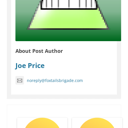
About Post Author
Joe Price
noreply@foxtailsbrigade.com