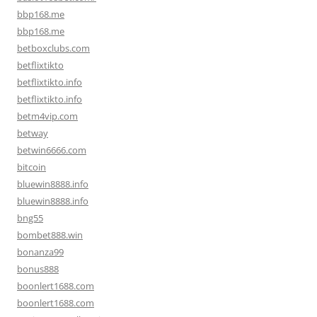
bbp168.me
bbp168.me
betboxclubs.com
betflixtikto
betflixtikto.info
betflixtikto.info
betm4vip.com
betway
betwin6666.com
bitcoin
bluewin8888.info
bluewin8888.info
bng55
bombet888.win
bonanza99
bonus888
boonlert1688.com
boonlert1688.com