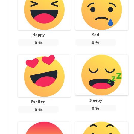
Happy
Sad
0
%
0
%
Sleepy
Excited
0
%
0
%