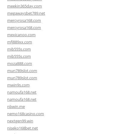
meekin365day.com
megawaysbet789.net
mercyrosa168.com
mercyrosa168.com
mexicanoo.com
mfj889xx.com
mib555s.com
mib555s.com
moza888.com
mun789slot.com
mun789slot.com
mwin9s.com
namoufa168.net
namoufa168.net
nbwin.me
nemo168casino.com
nextgen99.win
niseko168bet.net