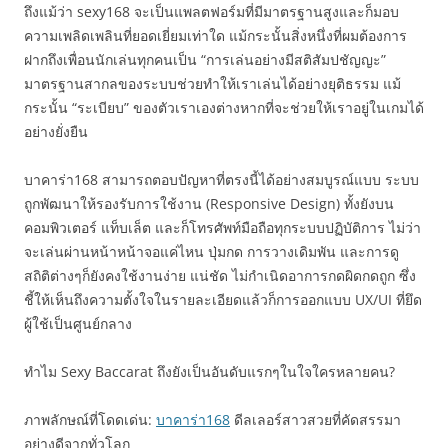
ถึงแม้ว่า sexy168 จะเป็นแพลตฟอร์มที่มีมาตรฐานสูงและก็มอบ
ความเพลิดเพลินที่ยอดเยี่ยมเท่าใด แม้กระนั้นสิ่งหนึ่งที่ผมต้องการ
ฝากถึงเพื่อนนักเล่นทุกคนเป็น “การเล่นอย่างมีสติสัมปชัญญะ”
มาตรฐานสากลของระบบช่วยทำให้เราเล่นได้อย่างยุติธรรม แม้
กระนั้น “ระเบียบ” ของตัวเราเองต่างหากที่จะช่วยให้เราอยู่ในเกมได้
อย่างยั่งยืน
บาคาร่า168 สามารถตอบปัญหาที่ตรงนี้ได้อย่างสมบูรณ์แบบ ระบบ
ถูกพัฒนาให้รองรับการใช้งาน (Responsive Design) ทั้งยังบน
คอมพิวเตอร์ แท็บเล็ต และก็โทรศัพท์มือถือทุกระบบปฏิบัติการ ไม่ว่า
จะเล่นผ่านหน้าหน้าจอแค่ไหน ปุ่มกด การวางเดิมพัน และการดู
สถิติต่างๆก็ยังคงใช้งานง่าย แน่ชัด ไม่กำเนิดอาการกดผิดกดถูก ซึ่ง
ชี้ให้เห็นถึงความตั้งใจในรายละเอียดแล้วก็การออกแบบ UX/UI ที่ยึด
ผู้ใช้เป็นศูนย์กลาง
ทำไม Sexy Baccarat ถึงยังเป็นอันดับแรกๆในใจใครหลายคน?
ภาพลักษณ์ที่โดดเด่น:
บาคาร่า168
ดีลเลอร์สาวสวยที่คัดสรรมา
อย่างดีจากทั่วโลก