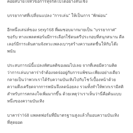
ค่อยสบายใจหัวข้อการทุจริตไปได้อย่างสิ้นเชิง
บรรยากาศที่เปลี่ยนแปลง “การเล่น” ให้เป็นการ “พักผ่อน”
อีกหนึ่งเสน่ห์ของ sexy168 ที่ผมชอบมากมายเป็น “บรรยากาศ”
ขอรับ ทางแพลตฟอร์มมีการเลือกใช้ดนตรีประกอบที่สนุกสนาน ดีล
เลอร์มีการเต้นตามจังหวะเพลงเบาๆสร้างความสดชื่นให้กับโต๊ะ
พนัน
ประสบการณ์นี้แปลงทัศนคติของผมไปเลย จากที่เคยมีความคิด
ว่าการเล่นบาคาร่าจำต้องจดจ่ออยู่กับการแพ้ชนะเพียงอย่างเดียว
กลายเป็นว่าพวกเราได้รับความบันเทิงไปกับโชว์เบื้องหน้าด้วย
ความตึงเครียดจากการพนันจึงลดน้อยลง รวมทั้งทำให้พวกเรามีสติ
สำหรับการตกลงใจเพิ่มมากขึ้น ด้วยเหตุว่าเราเห็นว่านี่คือต้นแบบ
หนึ่งของความบันเทิง
บาคาร่า168 แพลตฟอร์มที่มีมาตรฐานสูงแล้วก็มอบความบันเทิง
ที่สุดยอด