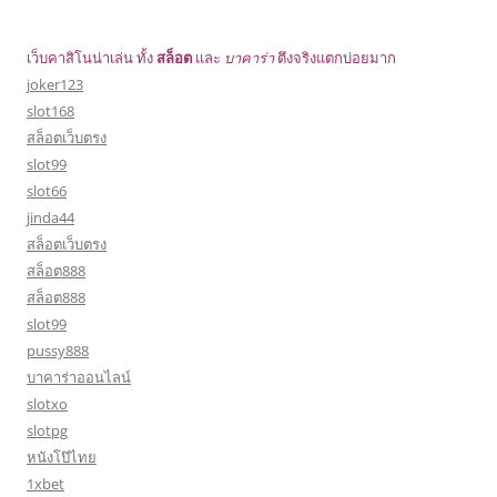
เว็บคาสิโนน่าเล่น ทั้ง
สล็อต
และ
บาคาร่า
ตึงจริงแตกบ่อยมาก
joker123
slot168
สล็อตเว็บตรง
slot99
slot66
jinda44
สล็อตเว็บตรง
สล็อต888
สล็อต888
slot99
pussy888
บาคาร่าออนไลน์
slotxo
slotpg
หนังโป๊ไทย
1xbet