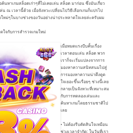
นหาเกมสล็อตเก่าๆที่ไม่เคยเล่น สล็อต มาก่อน ซึ่งมันเกี่ยว
น ณ เวลานี้ด้วย เมื่อจังหวะเปลี่ยนไปวิธีเลือกเกมก็แปรไป
กมใหม่ๆในบางช่วงของวันอย่างน่าประหลาดใจเลยล่ะครับผม
้เปิดใจกับการสำรวจเกมใหม่
เมื่อหมดแรงบีบคั้นเรื่อง
เวลาตอนเล่น สล็อต พวก
เราก็จะเริ่มแปลงจากการ
มองหาความสนิทสนมไปสู่
การมองหาความน่าดึงดูด
ใจเยอะขึ้นเรื่อยๆ ช่วงนี้เลย
กลายเป็นจังหวะที่เหมาะสม
กับการทดลองเล่นและ
ค้นหาเกมโดยธรรมชาติไป
เลย
• ไม่ต้องรีบตัดสินใจเหมือน
ช่วงเวลาจำกัด: ในวันที่เรา