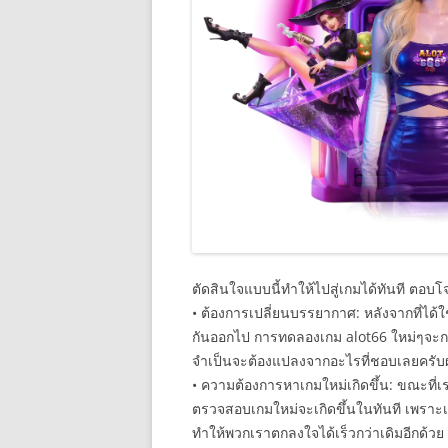
ตัดสินใจแบบนี้ทำให้ไปสู่เกมได้ทันที ตอบ
• ต้องการเปลี่ยนบรรยากาศ: หลังจากที่ได้ใช้
กันออกไป การทดลองเกม alot66 ใหม่ๆจะกล
จำเป็นจะต้องแปลงจากอะไรที่ชอบเลยครับ
• ความต้องการหาเกมใหม่เกิดขึ้น: ขณะที่เ
ตรวจสอบเกมใหม่จะเกิดขึ้นในทันที เพราะเหตุว
ทำให้พวกเราตกลงใจได้เร็วกว่าเดิมอีกด้วย