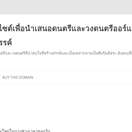
บไซต์เพื่อนำเสนอดนตรีและวงดนตรีออร์แ
รค์
ตรีและวงดนตรีที่น่าสนใจที่สร้างสรรค์และเป็นเหล่ากลายเป็นศิลปินอิสระ ค้นพบเ
ข้าม
ไป
BUY THIS DOMAIN
ยัง
เนื้อหา
มใหม่ในบางช่วงเวลาของวัน