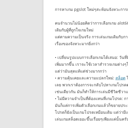
การหาเกม pgslot ใหม่ๆสะท้อนจังหวะการเ
คนจำนวนไม่น้อยคิดว่าการเลือกเกม alot66 
เดิมกับผู้ที่ถูกใจเกมใหม่
แต่ตามความเป็นจริง การเล่นเกมเดิมกับการล
เรื่องของจังหวะมากยิ่งกว่า
• เปลี่ยนรูปแบบการเลือกเกมได้เสมอ: วันที่
เพิ่มมากขึ้น เราจะใช้เวลาสำรวจเกมต่างๆได
แต่ว่ามันสุดแท้แต่ช่วงมากกว่า
• ความคุ้นเคยและความแปลกใหม่:
สล็อต
ไ
เลย พวกเราต้องการจะกลับไปหาเกมโปรดต
เช่นเดียวกัน มันก็ทำให้การเล่นมีชีวิตชีว
• ไม่มีความจำเป็นที่ต้องแทนที่เกมโปรด: 
มันก็แค่การเพิ่มตัวเลือกเกมแล้วก็ขยายประ
โปรดก็ยังเป็นเกมโปรดเหมือนเดิม แต่ว่ามี
เล่นเกมสล็อตเยอะขึ้นเรื่อยๆเพียงแค่นั้นครั