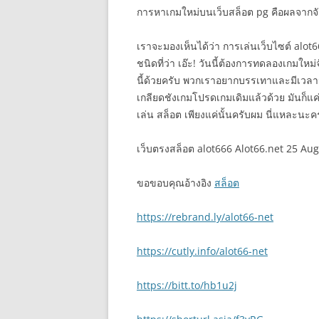
การหาเกมใหม่บนเว็บสล็อต pg คือผลจากจ
เราจะมองเห็นได้ว่า การเล่นเว็บไซต์ alot6
ชนิดที่ว่า เอ๊ะ! วันนี้ต้องการทดลองเกมใ
นี้ด้วยครับ พวกเราอยากบรรเทาและมีเวลาม
เกลียดชังเกมโปรดเกมเดิมแล้วด้วย มันก
เล่น สล็อต เพียงแค่นั้นครับผม นี่แหละนะค
เว็บตรงสล็อต alot666 Alot66.net 25 Aug
ขอขอบคุณอ้างอิง
สล็อต
https://rebrand.ly/alot66-net
https://cutly.info/alot66-net
https://bitt.to/hb1u2j