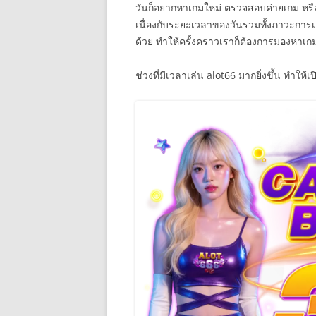
วันก็อยากหาเกมใหม่ ตรวจสอบค่ายเกม หรือค้
เนื่องกับระยะเวลาของวันรวมทั้งภาวะการเล่
ด้วย ทำให้ครั้งคราวเราก็ต้องการมองหาเ
ช่วงที่มีเวลาเล่น alot66 มากยิ่งขึ้น ทำให