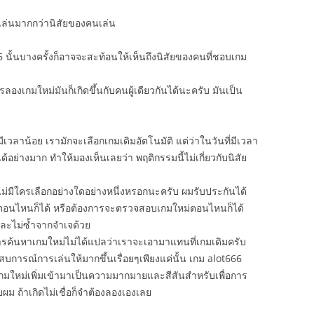
ล่นมากกว่านิสัยของคนเล่น
นั้นบางครั้งก็อาจจะสะท้อนให้เห็นถึงนิสัยของคนที่ชอบเกม
องเกมใหม่มันก็เกิดขึ้นกับคนผู้เดียวกันได้นะครับ มันเป็น
มีเวลาน้อย เรามักจะเลือกเกมเดิมอัตโนมัติ แต่ว่าในวันที่มีเวลา
้อย่างมาก ทำให้มองเห็นเลยว่า พฤติกรรมนี้ไม่เกี่ยวกับนิสัย
ม่มีใครเลือกอย่างใดอย่างหนึ่งหรอกนะครับ ผมรับประกันได้
อนไหนก็ได้ หรือต้องการจะตรวจสอบเกมใหม่ตอนไหนก็ได้
าและไม่ซ้ำจากจำเจด้วย
การค้นหาเกมใหม่ไม่ได้แปลว่าเราจะเอามาแทนที่เกมเดิมครับ
สบการณ์การเล่นให้มากขึ้นเรื่อยๆเพียงแค่นั้น เกม alot666
เกมใหม่เพิ่มเข้ามาเป็นความมากมายและสีสันสำหรับเพื่อการ
บผม ถ้าเกิดไม่เชื่อก็จำต้องลองเองเลย