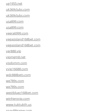
ug1955.net
uk369clubs.com
uk369clubs.com
usa899.com
usa899.com
veera6999.com
vegasisland168bet.com
vegasisland168bet.com
ver888.vip
vipmgm8.net
visdomm.com
vvip16688.com
wdc888bets.com
we789s.com
we789s.com
westbluez168bet.com
winherovip.com
www.tuktukth.us
xpay88game.com