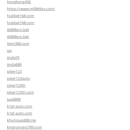
hongkong456
https://www.mfj889xx.com/
hubbet168.com
hubbet168.com
ib888pro.bet
ib888pro.bet
item388.com
jav
jinda55
jinda888
Joker123
joker123auto
joker123th
Joker123th.com
juad888
k1gt-auto.com
k1gt-auto.com
khumsup888.me
kingromans789.com