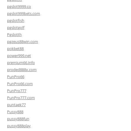
pgslot9999.co
pgslot999bets.com
pgslotfish
pgslotgolf
Pgslotth
pgzeus88win.com
pokbet88
power999.net
premium66.info
proded888x.com
PunPro66
PunPro66.com
PunPro777
PunPro777.com
puntaek77
Pussy888
pussy888fun
pussy888play