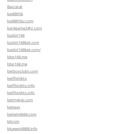
Baccarat
baj88thb
baj88thbz.com
bar4game24hr.com
baslot168
baslot168bet.com
baslot168bet.com/
bbp168.me
bbp168.me
betboxclubs.com
betflixtikto
betflixtikto.info
betflixtikto.info
betm4vip.com
betway
betwin6666.com
bitcoin
bluewin8888.info