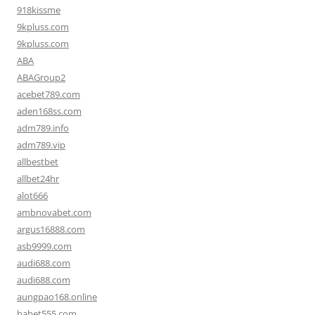
918kissme
9kpluss.com
9kpluss.com
ABA
ABAGroup2
acebet789.com
aden168ss.com
adm789.info
adm789.vip
allbestbet
allbet24hr
alot666
ambnovabet.com
argus16888.com
asb9999.com
audi688.com
audi688.com
aungpao168.online
babet555.com