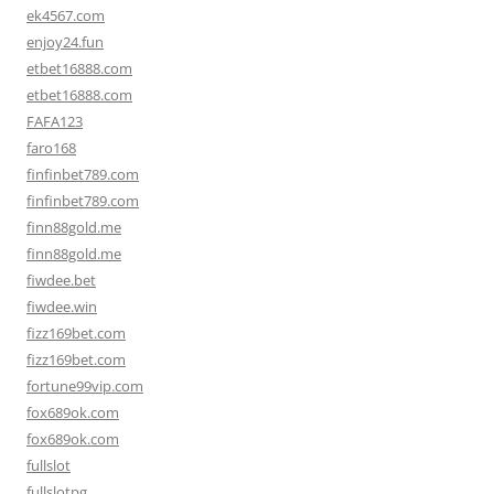
ek4567.com
enjoy24.fun
etbet16888.com
etbet16888.com
FAFA123
faro168
finfinbet789.com
finfinbet789.com
finn88gold.me
finn88gold.me
fiwdee.bet
fiwdee.win
fizz169bet.com
fizz169bet.com
fortune99vip.com
fox689ok.com
fox689ok.com
fullslot
fullslotpg