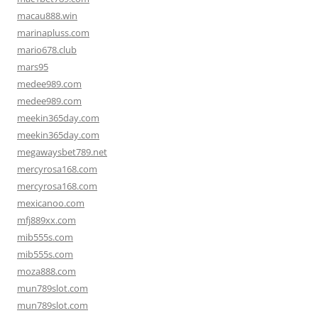
macau888.win
marinapluss.com
mario678.club
mars95
medee989.com
medee989.com
meekin365day.com
meekin365day.com
megawaysbet789.net
mercyrosa168.com
mercyrosa168.com
mexicanoo.com
mfj889xx.com
mib555s.com
mib555s.com
moza888.com
mun789slot.com
mun789slot.com