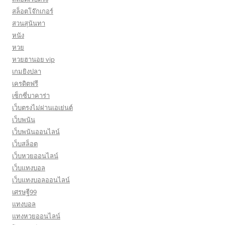
สล็อตโจ๊กเกอร์
สวนสุนันทา
หนัง
หวย
หวยฮานอย vip
เกมยิงปลา
เครดิตฟรี
เซ็กซี่บาคาร่า
เว็บตรงไม่ผ่านเอเย่นต์
เว็บพนัน
เว็บพนันออนไลน์
เว็บสล็อต
เว็บหวยออนไลน์
เว็บแทงบอล
เว็บแทงบอลออนไลน์
เศรษฐี99
แทงบอล
แทงหวยออนไลน์