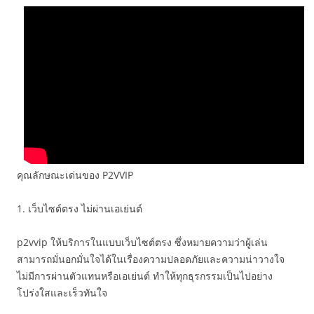
คุณลักษณะเด่นของ P2VVIP
1. เว็บไซต์ตรง ไม่ผ่านเอเย่นต์
p2vvip ให้บริการในแบบเว็บไซต์ตรง ซึ่งหมายความว่าผู้เล่น
สามารถมั่นอกมั่นใจได้ในเรื่องความปลอดภัยและความน่าวางใจ
ไม่มีการผ่านตัวแทนหรือเอเย่นต์ ทำให้ทุกธุรกรรมเป็นไปอย่าง
โปร่งใสและเร็วทันใจ