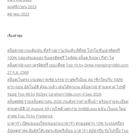
พฤศจิกายน 2023
ตุลาคม 2023
เรื่องล่าสุด
สล็อต168 เกมเดิมพัน ที่สร้างความบันเทิง ดีที่สุด โปรโมชั่นเครดิตฟรี
100% กล่องสุ่มเฮงเฮง รับเครดิตฟรี ไลฟ์สด สล็อต ยิงปลา กีฬา ไพ่
สล็อต168 แจก เครดิตฟรี เยอะที่สุด Top 10 by Drew Hengjing168d.com
27 ก.ย. 2569
สล็อตเว็บตรง เกมสดภาพชัด บรรยากาศพรีเมียม สมาชิกใหม่รับ 100%
ฝาก-ถอน อัตโนมัติ คัดมาแล้ว เล่นได้ทุกเกม สล็อต168 ห้ามพลาด โปรดี
รออยู่ Top 98 by Rickey tangtem168e.com 4 Sep 2026
สล็อต888 รวมสล็อตน่าเล่น 2026 เกมดังจากค่ายชั้นนำ พร้อมรายละเอียด
ครบทุกมิติ 20 August 69 เวปไซต์ แตกง่าย jin888.asia พนัน เว็บแม่ ใหม่
ล่าสุด Top 70 by Frederick
บาคาร่า เปิดมุมมองใหม่ของเกมบาคาร่า ทุกยอดฝาก 10% ระบบเสถียร
อัปเดตล่าสุด สัมผัสโต๊ะสดระดับพรีเมียม บาคาร่า สมัครปุ๊บ รับโปรปั๊บ Top