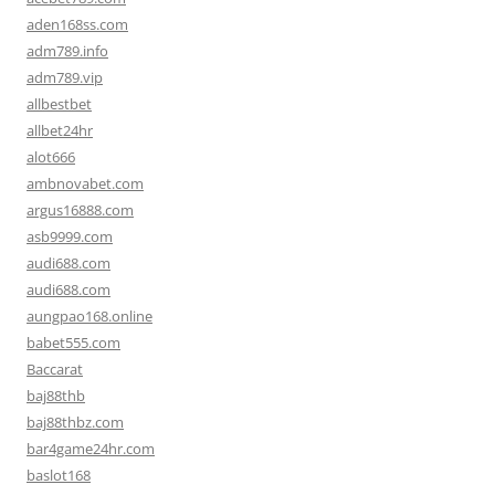
aden168ss.com
adm789.info
adm789.vip
allbestbet
allbet24hr
alot666
ambnovabet.com
argus16888.com
asb9999.com
audi688.com
audi688.com
aungpao168.online
babet555.com
Baccarat
baj88thb
baj88thbz.com
bar4game24hr.com
baslot168