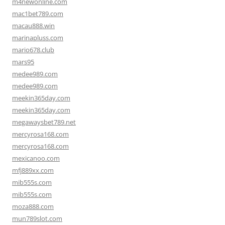
m4newonline.com
mac1bet789.com
macau888.win
marinapluss.com
mario678.club
mars95
medee989.com
medee989.com
meekin365day.com
meekin365day.com
megawaysbet789.net
mercyrosa168.com
mercyrosa168.com
mexicanoo.com
mfj889xx.com
mib555s.com
mib555s.com
moza888.com
mun789slot.com