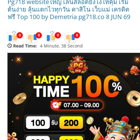
Pg718 websiteใหญ่ เล่นสล็อตยังไงให้คุ้ม เริ่ม
ต้นง่าย ลุ้นแตกไวทุกวัน คาสิโน เว็บแม่ เครดิต
ฟรี Top 100 by Demetria pg718.co 8 JUN 69
0
0
0
0
Read Time:
4 Minute, 38 Second