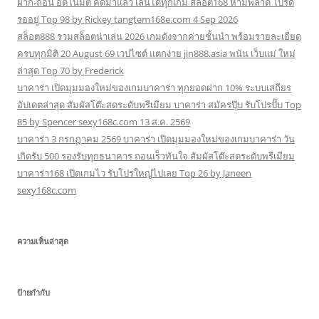
ฝาก-ถอน อัตโนมัติ คัดมาแล้ว เล่นได้ทุกเกม สล็อต168 ห้ามพลาด โปรดี
รออยู่ Top 98 by Rickey tangtem168e.com 4 Sep 2026
สล็อต888 รวมสล็อตน่าเล่น 2026 เกมดังจากค่ายชั้นนำ พร้อมรายละเอียด
ครบทุกมิติ 20 August 69 เวปไซต์ แตกง่าย jin888.asia พนัน เว็บแม่ ใหม่
ล่าสุด Top 70 by Frederick
บาคาร่า เปิดมุมมองใหม่ของเกมบาคาร่า ทุกยอดฝาก 10% ระบบเสถียร
อัปเดตล่าสุด สัมผัสโต๊ะสดระดับพรีเมียม บาคาร่า สมัครปุ๊บ รับโปรปั๊บ Top
85 by Spencer sexy168c.com 13 ส.ค. 2569
บาคาร่า 3 กรกฎาคม 2569 บาคาร่า เปิดมุมมองใหม่ของเกมบาคาร่า วัน
เกิดรับ 500 รองรับทุกธนาคาร ถอนเร็วทันใจ สัมผัสโต๊ะสดระดับพรีเมียม
บาคาร่า168 เปิดเกมไว รับโปรใหญ่ไปเลย Top 26 by Janeen
sexy168c.com
ความเห็นล่าสุด
ป้ายกำกับ