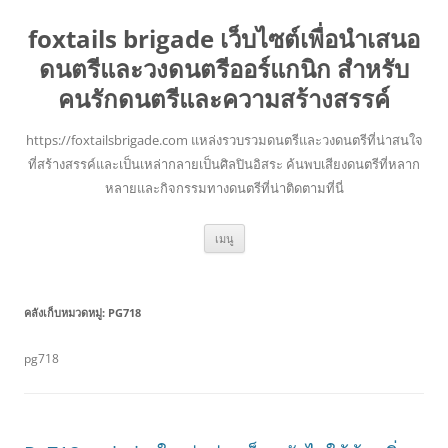
foxtails brigade เว็บไซต์เพื่อนำเสนอ
ดนตรีและวงดนตรีออร์แกนิก สำหรับ
คนรักดนตรีและความสร้างสรรค์
https://foxtailsbrigade.com แหล่งรวบรวมดนตรีและวงดนตรีที่น่าสนใจ
ที่สร้างสรรค์และเป็นเหล่ากลายเป็นศิลปินอิสระ ค้นพบเสียงดนตรีที่หลาก
หลายและกิจกรรมทางดนตรีที่น่าติดตามที่นี่
ข้าม
เมนู
ไป
ยัง
เนื้อหา
คลังเก็บหมวดหมู่:
PG718
pg718