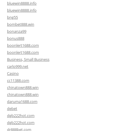
bluewin8888.info
bluewin8888.info
bng55
bombet888.win
bonanza99
bonus888
boonlert1688.com
boonlert1688.com
Business, Small Business
carlo999.net
Casino
cc11388.com
chinatown888.win
chinatown888.win
daruma1688.com
debet
dgb222hot.com
dgb222hot.com
dr888bet.com