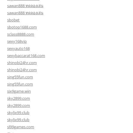
sawan888 ทดลองเล่น
sawan888 ทดลองเล่น
sbobet
sbotop1688.com
sclass8888.com
sexy168vip
sexyauto168
sexybaccarat168.com
shinobi24hr.com
shinobi24hr.com
sing55fun.com
sing55fun.com
six9game.win
sky2899.com
sky2899.com
skylix99.club
skylix99.club
sl99games.com