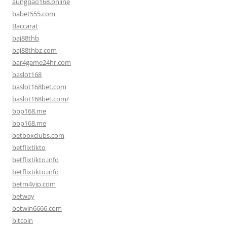
aungpao168.online
babet555.com
Baccarat
baj88thb
baj88thbz.com
bar4game24hr.com
baslot168
baslot168bet.com
baslot168bet.com/
bbp168.me
bbp168.me
betboxclubs.com
betflixtikto
betflixtikto.info
betflixtikto.info
betm4vip.com
betway
betwin6666.com
bitcoin