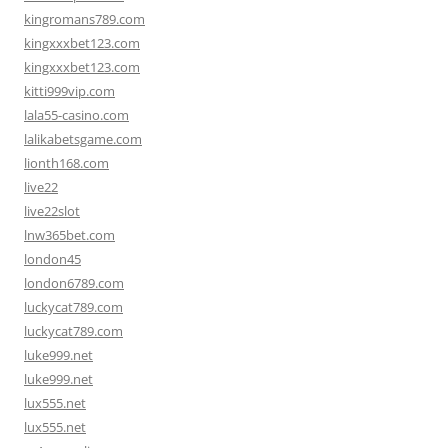
kingromans789.com
kingxxxbet123.com
kingxxxbet123.com
kitti999vip.com
lala55-casino.com
lalikabetsgame.com
lionth168.com
live22
live22slot
lnw365bet.com
london45
london6789.com
luckycat789.com
luckycat789.com
luke999.net
luke999.net
lux555.net
lux555.net