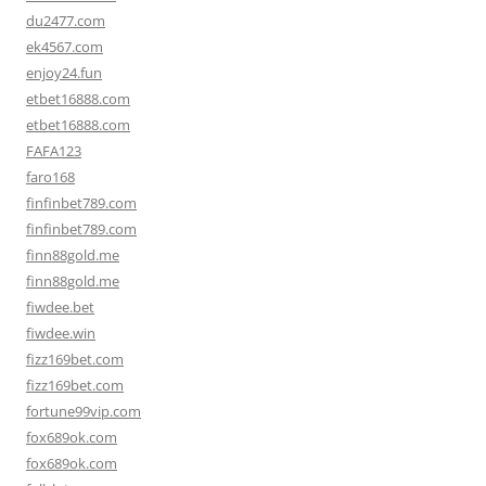
du2477.com
ek4567.com
enjoy24.fun
etbet16888.com
etbet16888.com
FAFA123
faro168
finfinbet789.com
finfinbet789.com
finn88gold.me
finn88gold.me
fiwdee.bet
fiwdee.win
fizz169bet.com
fizz169bet.com
fortune99vip.com
fox689ok.com
fox689ok.com