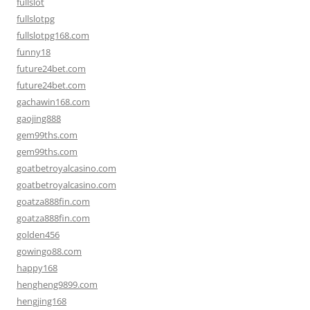
fullslot
fullslotpg
fullslotpg168.com
funny18
future24bet.com
future24bet.com
gachawin168.com
gaojing888
gem99ths.com
gem99ths.com
goatbetroyalcasino.com
goatbetroyalcasino.com
goatza888fin.com
goatza888fin.com
golden456
gowingo88.com
happy168
hengheng9899.com
hengjing168