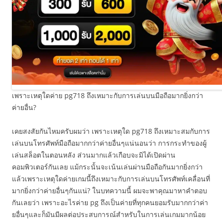
เพราะเหตุใดค่าย pg718 ถึงเหมาะกับการเล่นบนมือถือมากยิ่งกว่า
ค่ายอื่น?
เคยสงสัยกันไหมครับผมว่า เพราะเหตุใด pg718 ถึงเหมาะสมกับการ
เล่นบนโทรศัพท์มือถือมากกว่าค่ายอื่นๆแน่นอนว่า การกระทำของผู้
เล่นสล็อตในตอนหลัง ส่วนมากแล้วเกือบจะมิได้เปิดผ่าน
คอมพิวเตอร์กันเลย แม้กระนั้นจะเน้นเล่นผ่านมือถือกันมากยิ่งกว่า
แล้วเพราะเหตุใดค่ายเกมนี้ถึงเหมาะกับการเล่นบนโทรศัพท์เคลื่อนที่
มากยิ่งกว่าค่ายอื่นๆกันแน่? ในบทความนี้ ผมจะพาคุณมาหาคำตอบ
กันเลยว่า เพราะอะไรค่าย pg ถึงเป็นค่ายที่ทุกคนยอมรับมากกว่าค่า
ยอื่นๆและก็มันมีผลต่อประสบการณ์สำหรับในการเล่นเกมมากน้อย