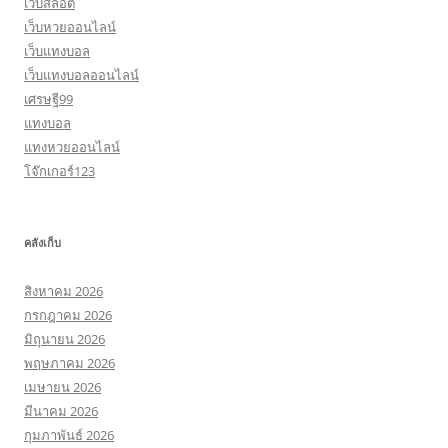
เว็บสล็อต
เว็บหวยออนไลน์
เว็บแทงบอล
เว็บแทงบอลออนไลน์
เศรษฐี99
แทงบอล
แทงหวยออนไลน์
โจ๊กเกอร์123
คลังเก็บ
สิงหาคม 2026
กรกฎาคม 2026
มิถุนายน 2026
พฤษภาคม 2026
เมษายน 2026
มีนาคม 2026
กุมภาพันธ์ 2026