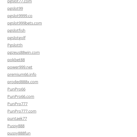
pgslot77.com
pgslot99
pgslot9999.co
pgslot999bets.com
pgslotfish
pgslotgolf
Pgslotth
pgzeus88win.com
pokbet88
power999.net
premium66.info
proded888x.com
PunPro66
PunPro66.com
PunPro777
PunPro777.com
puntaek77
Pussy888
pussy888fun