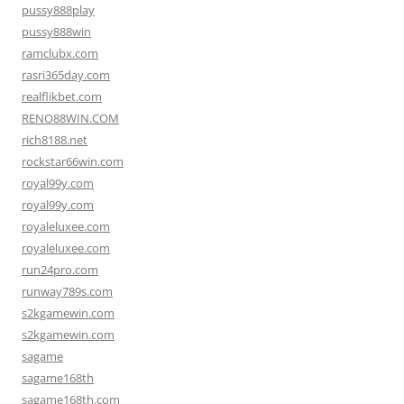
pussy888play
pussy888win
ramclubx.com
rasri365day.com
realflikbet.com
RENO88WIN.COM
rich8188.net
rockstar66win.com
royal99y.com
royal99y.com
royaleluxee.com
royaleluxee.com
run24pro.com
runway789s.com
s2kgamewin.com
s2kgamewin.com
sagame
sagame168th
sagame168th.com