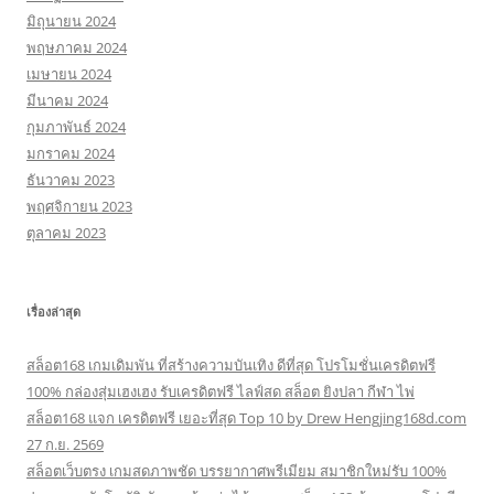
มิถุนายน 2024
พฤษภาคม 2024
เมษายน 2024
มีนาคม 2024
กุมภาพันธ์ 2024
มกราคม 2024
ธันวาคม 2023
พฤศจิกายน 2023
ตุลาคม 2023
เรื่องล่าสุด
สล็อต168 เกมเดิมพัน ที่สร้างความบันเทิง ดีที่สุด โปรโมชั่นเครดิตฟรี
100% กล่องสุ่มเฮงเฮง รับเครดิตฟรี ไลฟ์สด สล็อต ยิงปลา กีฬา ไพ่
สล็อต168 แจก เครดิตฟรี เยอะที่สุด Top 10 by Drew Hengjing168d.com
27 ก.ย. 2569
สล็อตเว็บตรง เกมสดภาพชัด บรรยากาศพรีเมียม สมาชิกใหม่รับ 100%