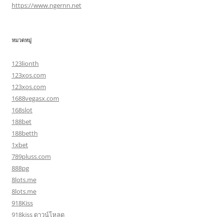
https://www.ngernn.net
หมวดหมู่
123lionth
123xos.com
123xos.com
1688vegasx.com
168slot
188bet
188betth
1xbet
789pluss.com
888pg
8lots.me
8lots.me
918Kiss
918kiss ดาวน์โหลด