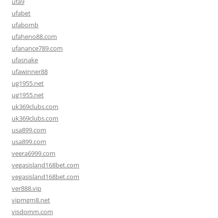
ufa9
ufabet
ufabomb
ufaheno88.com
ufanance789.com
ufasnake
ufawinner88
ug1955.net
ug1955.net
uk369clubs.com
uk369clubs.com
usa899.com
usa899.com
veera6999.com
vegasisland168bet.com
vegasisland168bet.com
ver888.vip
vipmgm8.net
visdomm.com