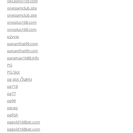
okcasino159.com
onesiamclub.site
onesiamclub.site
onoplus168.com
onoplus168.com
p2vvip
pananthai99.com
pananthai99.com
paramax1688.info
PG
PG Slot
pg slot เว็บตรง
pg718
pg77
pg99
pgceo
pgfish
pggold168bet.com
pggold168bet.com