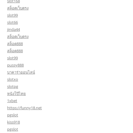
slot168
สล็อตเว็บตรง
slot99
slot66
jinda44
สล็อตเว็บตรง
สล็อต888
สล็อต888
slot99
pussy888
บาคาร่าออนไลน์
slotxo
slotpg
หนังโป๊ไทย
1xbet
https://funny18.net
pgslot
kiss918
pgslot