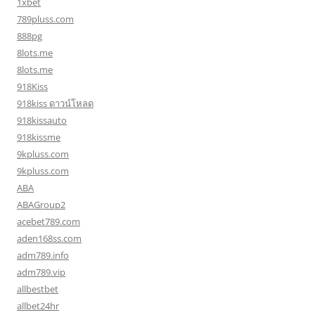
1xbet
789pluss.com
888pg
8lots.me
8lots.me
918Kiss
918kiss ดาวน์โหลด
918kissauto
918kissme
9kpluss.com
9kpluss.com
ABA
ABAGroup2
acebet789.com
aden168ss.com
adm789.info
adm789.vip
allbestbet
allbet24hr