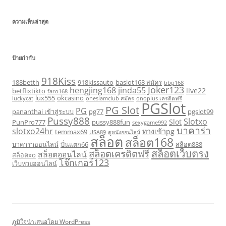
ความเห็นล่าสุด
ป้ายกำกับ
918Kiss
188betth
918kissauto
baslot168 สมัคร
bbp168
Joker123
hengjing168
jinda55
live22
betflixtikto
faro168
lux555
okcasino
luckycat
onesiamclub สมัคร
onoplus เครดิตฟรี
PGSlot
PG Slot
PG
pananthai เข้าสู่ระบบ
pg77
pgslot99
Pussy888
Slotxo
Slot
PunPro777
pussy888fun
sexygame992
บาคาร่า
slotxo24hr
ทางเข้าpg
temmax69
USA89
ดูหนังออนไลน์
สล็อต
สล็อต168
บาคาร่าออนไลน์
ปั่นแตก66
สล็อต888
สล็อตเว็บตรง
สล็อตเครดิตฟรี
สล็อตออนไลน์
สล็อตxo
โจ๊กเกอร์123
เว็บหวยออนไลน์
ภูมิใจนำเสนอโดย WordPress