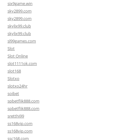
six9game.win
sky2899.com
sky2899.com
skylix99.club
skylix99.club
sl99games.com
Slot
Slot Online
slot1111ok.com
slot168
Slotxo
slotxo24hr
soibet
spbetflik888.com
spbetflik888.com
sretthi99
ss168vip.com
ss168vip.com
ssc168.com