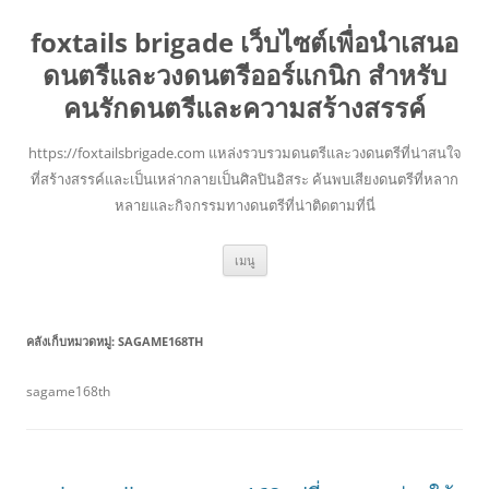
foxtails brigade เว็บไซต์เพื่อนำเสนอ
ดนตรีและวงดนตรีออร์แกนิก สำหรับ
คนรักดนตรีและความสร้างสรรค์
https://foxtailsbrigade.com แหล่งรวบรวมดนตรีและวงดนตรีที่น่าสนใจ
ที่สร้างสรรค์และเป็นเหล่ากลายเป็นศิลปินอิสระ ค้นพบเสียงดนตรีที่หลาก
หลายและกิจกรรมทางดนตรีที่น่าติดตามที่นี่
ข้าม
เมนู
ไป
ยัง
เนื้อหา
คลังเก็บหมวดหมู่:
SAGAME168TH
sagame168th