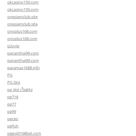
okcasino159.com
okcasino159.com
onesiamclub.site
onesiamclub.site
onoplus168.com
onoplus168.com
p2vvip
pananthai99.com
pananthai99.com
paramax1688.info
PG
PG Slot
pg slot เว็บตรง
pg718
pg77
pg99
pgceo
pgfish
pggold168bet.com