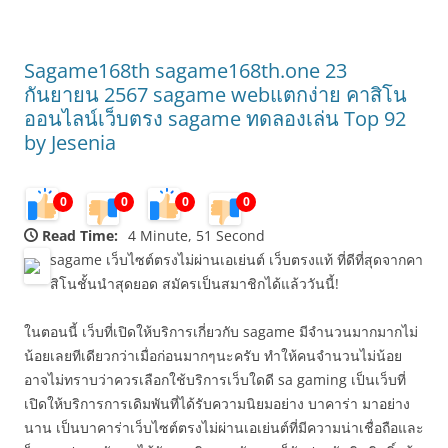
Sagame168th sagame168th.one 23
กันยายน 2567 sagame webแตกง่าย คาสิโน
ออนไลน์เว็บตรง sagame ทดลองเล่น Top 92
by Jesenia
0
0
0
0
Read Time:
4 Minute, 51 Second
sagame เว็บไซต์ตรงไม่ผ่านเอเย่นต์ เว็บตรงแท้ ที่ดีที่สุดจากคา
สิโนชั้นนำสุดยอด สมัครเป็นสมาชิกได้แล้ววันนี้!
ในตอนนี้ เว็บที่เปิดให้บริการเกี่ยวกับ sagame มีจำนวนมากมากไม่
น้อยเลยทีเดียวกว่าเมื่อก่อนมากๆนะครับ ทำให้คนจำนวนไม่น้อย
อาจไม่ทราบว่าควรเลือกใช้บริการเว็บใดดี sa gaming เป็นเว็บที่
เปิดให้บริการการเดิมพันที่ได้รับความนิยมอย่าง บาคาร่า มาอย่าง
นาน เป็นบาคาร่าเว็บไซต์ตรงไม่ผ่านเอเย่นต์ที่มีความน่าเชื่อถือและ