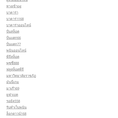
ทางเข้าpg
บาคาร่า
บาคาร่า168
บาคาร่าออนไลน์
ปั่นสล็อต
ปั่นแตก66
ปั่นแตก77
พนันออนไลน์
พีจีสล็อต
พุซซี่888
ฟลูสล็อตพีจี
มหาวิทยาลัยราชภัฏ
มันนี่เกม
มาเก๊า69
ยูฟ่าเบท
รอยัล558
รับทำเว็บพนัน
ล็อกดาวน์168