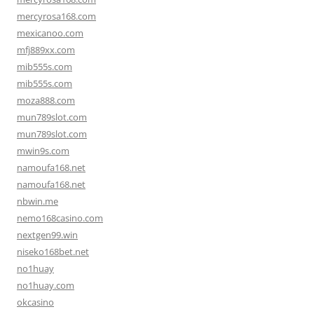
mercyrosa168.com
mexicanoo.com
mfj889xx.com
mib555s.com
mib555s.com
moza888.com
mun789slot.com
mun789slot.com
mwin9s.com
namoufa168.net
namoufa168.net
nbwin.me
nemo168casino.com
nextgen99.win
niseko168bet.net
no1huay
no1huay.com
okcasino