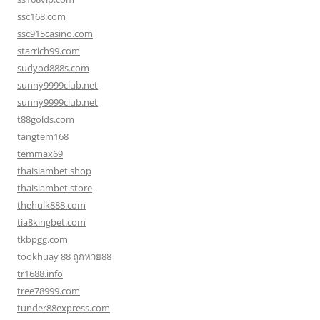
ssc168.com
ssc915casino.com
starrich99.com
sudyod888s.com
sunny9999club.net
sunny9999club.net
t88golds.com
tangtem168
temmax69
thaisiambet.shop
thaisiambet.store
thehulk888.com
tia8kingbet.com
tkbpgg.com
tookhuay 88 ถูกหวย88
tr1688.info
tree78999.com
tunder88express.com