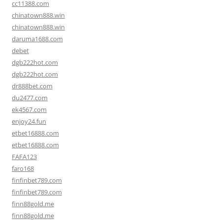
cc11388.com
chinatown888.win
chinatown888.win
daruma1688.com
debet
dgb222hot.com
dgb222hot.com
dr888bet.com
du2477.com
ek4567.com
enjoy24.fun
etbet16888.com
etbet16888.com
FAFA123
faro168
finfinbet789.com
finfinbet789.com
finn88gold.me
finn88gold.me