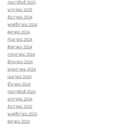
กุมภาพันธ์ 2025
มกราคม 2025
ธันวาคม 2024
พฤศจิกายน 2024
ตุลาคม 2024
กันยายน 2024
สิงหาคม 2024
กรกฎาคม 2024
มิถุนายน 2024
พฤษภาคม 2024
เมษายน 2024
มีนาคม 2024
กุมภาพันธ์ 2024
มกราคม 2024
ธันวาคม 2023
พฤศจิกายน 2023
ตุลาคม 2023