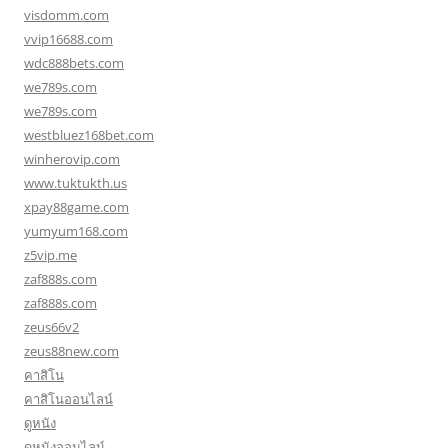
visdomm.com
vvip16688.com
wdc888bets.com
we789s.com
we789s.com
westbluez168bet.com
winherovip.com
www.tuktukth.us
xpay88game.com
yumyum168.com
z5vip.me
zaf888s.com
zaf888s.com
zeus66v2
zeus88new.com
คาสิโน
คาสิโนออนไลน์
ดูหนัง
ดูหนังออนไลน์