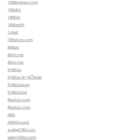
1688vegasx.com
168slot
188bet
188betth
1xbet
789pluss.com
888pg
8lots.me
8lots.me
918Kiss
918kiss ดาวน์โหลด
918kissauto
918kissme
9kpluss.com
9kpluss.com
ABA
ABAGroup2
acebet789.com
aden168ss.com