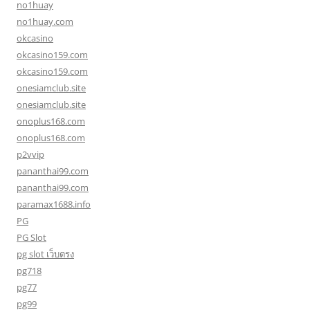
no1huay
no1huay.com
okcasino
okcasino159.com
okcasino159.com
onesiamclub.site
onesiamclub.site
onoplus168.com
onoplus168.com
p2vvip
pananthai99.com
pananthai99.com
paramax1688.info
PG
PG Slot
pg slot เว็บตรง
pg718
pg77
pg99