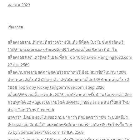
ตุลาคม 2023
เรื่องล่าสุด
สล็อต168 เกมเดิมพัน ที่สร้างความบันเทิง ดีที่สุด โปรโมชั่นเครดิตฟรี
100% กล่องสุ่มเฮงเฮง รับเครดิตฟรี ไลฟ์สด สล็อต ยิงปลา กีฬา ไพ่
สล็อต168 แจก เครดิตฟรี เยอะที่สุด Top 10 by Drew Hengjing168d.com
27 ก.ย. 2569
สล็อตเว็บตรง เกมสดภาพชัด บรรยากาศพรีเมียม สมาชิกใหม่รับ 100%
ฝาก-ถอน อัตโนมัติ คัดมาแล้ว เล่นได้ทุกเกม สล็อต168 ห้ามพลาด โปรดี
รออยู่ Top 98 by Rickey tangtem168e.com 4 Sep 2026
สล็อต888 รวมสล็อตน่าเล่น 2026 เกมดังจากค่ายชั้นนำ พร้อมรายละเอียด
ครบทุกมิติ 20 August 69 เวปไซต์ แตกง่าย jin888.asia พนัน เว็บแม่ ใหม่
ล่าสุด Top 70 by Frederick
บาคาร่า เปิดมุมมองใหม่ของเกมบาคาร่า ทุกยอดฝาก 10% ระบบเสถียร
อัปเดตล่าสุด สัมผัสโต๊ะสดระดับพรีเมียม บาคาร่า สมัครปุ๊บ รับโปรปั๊บ Top
85 by Spencer sexy168c.com 13 ส.ค. 2569
บาคาร่า 3 กรกฎาคม 2569 บาคาร่า เปิดมุมมองใหม่ของเกมบาคาร่า วัน