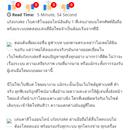
0
0
0
0
Read Time:
5 Minute, 54 Second
ufasnake เว็บคาสิโนออนไลน์อันดับ 1 ที่เล่นง่ายบนโทรศัพท์มือถือ
พร้อมระบบทดสอบเล่นที่มือใหม่จำเป็นต้องเริ่มจากที่นี่
ตอนต้นที่ผมเจอชื่อ ยูฟ่าเบท บอกตามตรงเลยว่าไม่เคยได้ยิน
ขอรับ แต่ว่าพอได้ลองเล่นจริงๆมันกลายยอดเยี่ยมใน
เว็บไซต์ufasnakeที่ ตอบปัญหาทุกสิ่งทุกอย่าง มากกว่าที่คิด ไม่ว่าจะ
เรื่องระบบ ความเสถียรภาพ เกมที่มากมาย หรือแม้กระทั้งการรองรับ
ผู้เล่นมือใหม่แบบผมเวลานี้
นี่ไม่ใช่เว็บที่แค่ โฆษณางาม แม้กระนั้นเป็นเว็บไซต์ยูฟ่าเบทที่ ทำ
จริง ทุกฟีเจอร์ถูกดีไซน์มาเพื่ออำนวยความสะดวกให้ผู้เล่นทั้งยังหน้า
ใหม่แล้วก็หน้าเก่าโดยเฉพาะอย่างยิ่ง ใครที่เคยผิดหวังกับเว็บไซต์
เดิมๆจะเข้าจิตใจทันทีว่า ความแตกต่างมันอยู่ที่ไหน
เล่นคาสิโนออนไลน์ ufasnake ผ่านมือถือได้ลื่นไหลแบบไม่
ต้องโหลดแอป พร้อมรองรับทุกระบบ ทุกโครงข่าย ทุกเครื่อง