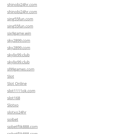
shinobi24hr.com
shinobi24hr.com
sing55fun.com
sing55fun.com
six9game.win
sky2899.com
sky2899.com
skylix99.club
skylix99.club
sl99games.com
Slot
Slot Online
slot1111ok.com
slot168
Slotxo
slotxo24hr
soibet
spbetflik888.com
spbetflik888.com