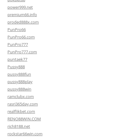
power999.net
premium66.info
proded888x.com
PunPro66
PunPro66.com
PunPro777
PunPro777.com
puntaek77
Pussy888
pussy888fun
pussy888play
pussy888win
ramclubx.com
rasri365day.com
realflikbet.com
RENO88WIN.COM
rich8188.net
rockstar66win.com