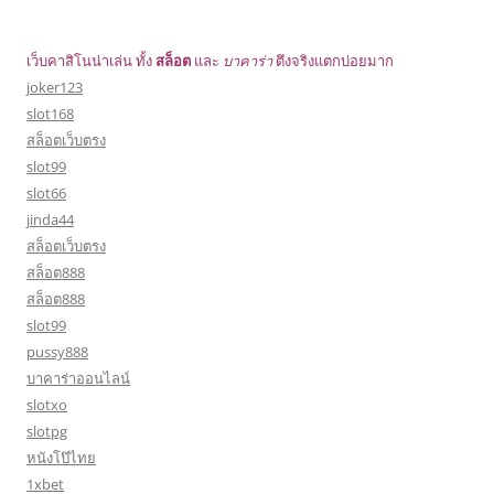
เว็บคาสิโนน่าเล่น ทั้ง
สล็อต
และ
บาคาร่า
ตึงจริงแตกบ่อยมาก
joker123
slot168
สล็อตเว็บตรง
slot99
slot66
jinda44
สล็อตเว็บตรง
สล็อต888
สล็อต888
slot99
pussy888
บาคาร่าออนไลน์
slotxo
slotpg
หนังโป๊ไทย
1xbet