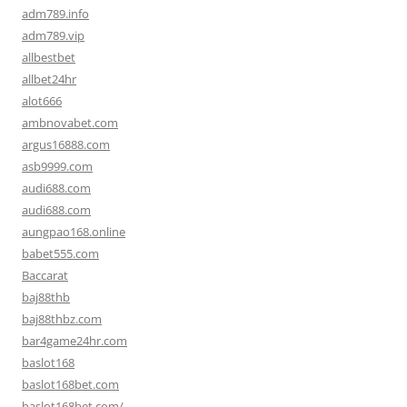
adm789.info
adm789.vip
allbestbet
allbet24hr
alot666
ambnovabet.com
argus16888.com
asb9999.com
audi688.com
audi688.com
aungpao168.online
babet555.com
Baccarat
baj88thb
baj88thbz.com
bar4game24hr.com
baslot168
baslot168bet.com
baslot168bet.com/