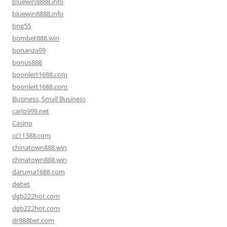
bluewin8888.info
bluewin8888.info
bng55
bombet888.win
bonanza99
bonus888
boonlert1688.com
boonlert1688.com
Business, Small Business
carlo999.net
Casino
cc11388.com
chinatown888.win
chinatown888.win
daruma1688.com
debet
dgb222hot.com
dgb222hot.com
dr888bet.com