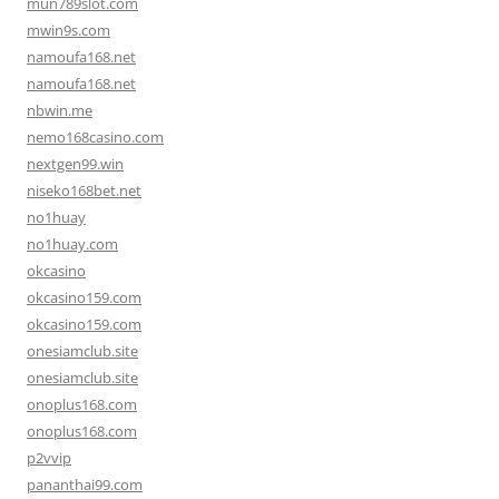
mun789slot.com
mwin9s.com
namoufa168.net
namoufa168.net
nbwin.me
nemo168casino.com
nextgen99.win
niseko168bet.net
no1huay
no1huay.com
okcasino
okcasino159.com
okcasino159.com
onesiamclub.site
onesiamclub.site
onoplus168.com
onoplus168.com
p2vvip
pananthai99.com