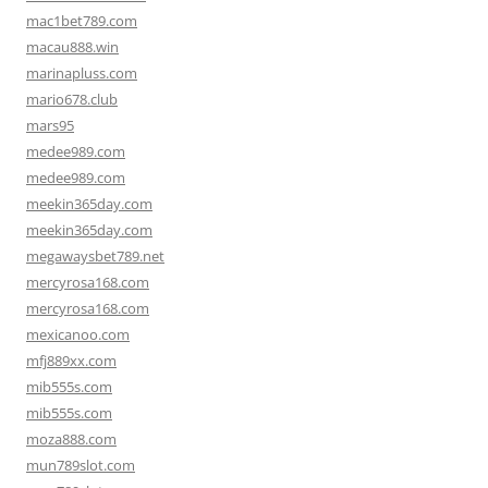
mac1bet789.com
macau888.win
marinapluss.com
mario678.club
mars95
medee989.com
medee989.com
meekin365day.com
meekin365day.com
megawaysbet789.net
mercyrosa168.com
mercyrosa168.com
mexicanoo.com
mfj889xx.com
mib555s.com
mib555s.com
moza888.com
mun789slot.com