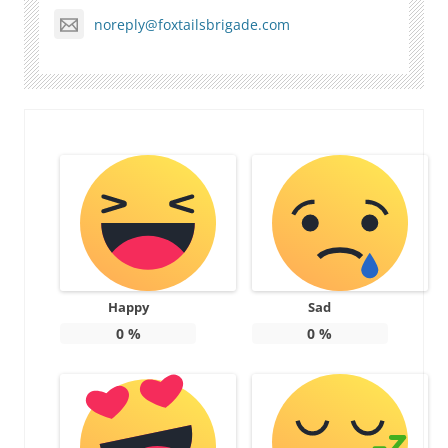
noreply@foxtailsbrigade.com
Happy
Sad
0
%
0
%