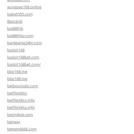
aungpao168.online
babet555.com
Baccarat
baj88thb
baj88thbz.com
bar4game24hr.com
baslot168
baslot168bet.com
baslot168bet.com/
bbp168.me
bbp168.me
betboxclubs.com
betflixtikto
betflixtikto.info
betflixtikto.info
betm4vip.com
betway
betwin6666.com