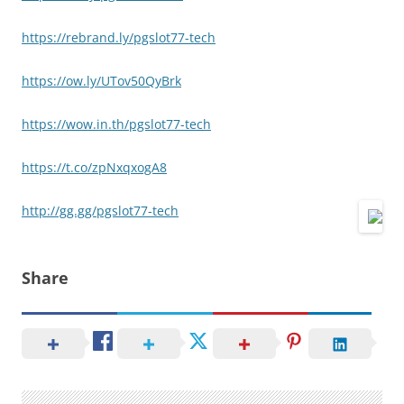
https://rebrand.ly/pgslot77-tech
https://ow.ly/UTov50QyBrk
https://wow.in.th/pgslot77-tech
https://t.co/zpNxqxogA8
http://gg.gg/pgslot77-tech
Share