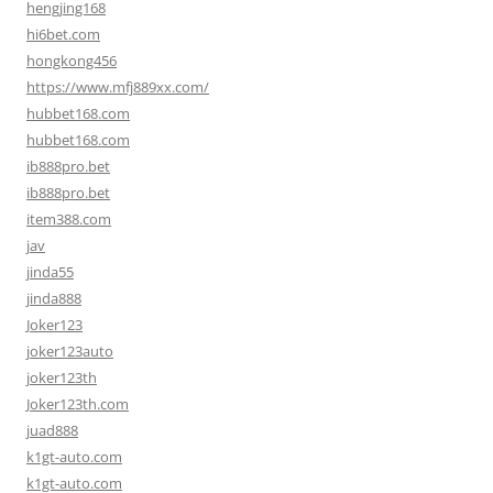
hengjing168
hi6bet.com
hongkong456
https://www.mfj889xx.com/
hubbet168.com
hubbet168.com
ib888pro.bet
ib888pro.bet
item388.com
jav
jinda55
jinda888
Joker123
joker123auto
joker123th
Joker123th.com
juad888
k1gt-auto.com
k1gt-auto.com