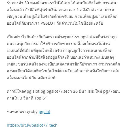
รับทองคำ 50 ทองคำจากเราไปได้เลย ได้เล่นบันเทิงใจกับการเล่น
สล็อตแล้ว ยังมีสิทธิลุ้นรับเงินสดและทอง 1 สลึงอีกด้วย สามารถ
เชิญชวนเพื่อนฝูงได้ไม่จำกัดด้วยครับผม ชวนเพื่อนฝูงมาเล่นสล็อต
ออนไลน์กับพวกเรา PGSLOT กันจำนวนไม่ใช่น้อยนะครับ
เป็นอย่างไรกันบ้างกับกิจกรรมต่างๆของเรา pgslot ผมก็หวังว่าทุก
คนจะสนุกกับการมาใช้บริการกับพวกเราสล็อตเว็บตรงไม่ผ่าน
เอเย่นต์ที่ดีเยี่ยมที่สุดเว็บหนึ่งครับ ถ้าคุณถูกใจการเล่นเกมสล็อต
ออนไลน์จากค่ายพีจีสล็อตอยู่แล้วล่ะก็ บอกเลยว่าเหมาะแบบสุดๆ
เลยล่ะขอรับ สนใจลงทะเบียนสมัครสมาชิกกับพวกเรา สามารถคลิก
ลงทะเบียนได้เลยที่หน้าเว็บไซต์นะครับ แล้วมาบันเทิงใจกับการเล่น
สล็อตออนไลน์กัน สมัครเลย!
ดาวน์โหลดpg slot pg pgslot77.tech 26 มีนา Isis ใหม่ pg77ถอน
ภายใน 3 วินาที Top 61
ขอขอบพระคุณby
pgslot
https://bit.ly/pgslot77_tech