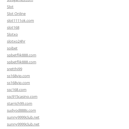
Slot
Slot Online
slot1111ok.com
slot168
Slotxo
slotxo24hr
soibet
spbetflik888.com
spbetflik888.com
sretthi99
ss168vip.com
ss168vip.com
ssc168.com
ssc915casino.com
starrich99.com
sudyod888s.com
sunny9999club.net
sunny9999club.net