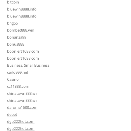
bitcoin
bluewin8888.info
bluewin8888.info
bng55
bombet888.win
bonanza99
bonus888
boonlert1688.com
boonlert1688.com
Business, Small Business
carlo999.net
Casino
cc11388.com
chinatown888.win
chinatown888.win
daruma1688.com
debet
dgb222hot.com
dgb222hot.com