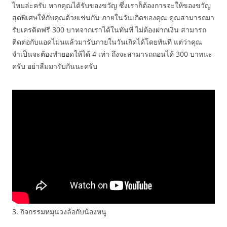
ไหมล่ะครับ หากคุณได้รับของขวัญ ซึ่งเราก็ต้องการจะให้ของขวัญ
สุดพิเศษให้กับคุณด้วยเช่นกัน ภายในวันเกิดของคุณ คุณสามารถมา
รับเครดิตฟรี 300 บาทจากเราได้ในทันที ไม่ต้องฝากเงิน สามารถ
ติดต่อกับแอดไม่นแล้วมารับภายในวันเกิดได้โดยทันที แต่ว่าคุณ
จำเป็นจะต้องทำยอดให้ได้ 4 เท่า ถึงจะสามารถถอนได้ 300 บาทนะ
ครับ อย่าลืมมารับกันนะครับ
3. กิจกรรมหมุนวงล้อกับน้องหนู