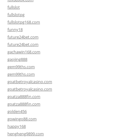
fullslot
fullslotpg
fullslotpg168.com
funny18
future24bet.com
future24bet.com
gachawin168.com
gaojing888
gem99ths.com
gem99ths.com
goatbetroyalcasino.com
goatbetroyalcasino.com
goatza888fin.com
goatza888fin.com
golden456
gowingo88.com
happy168
hengheng9899.com