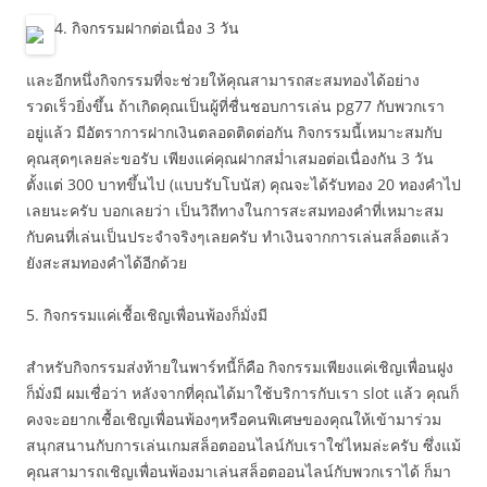
4. กิจกรรมฝากต่อเนื่อง 3 วัน
และอีกหนึ่งกิจกรรมที่จะช่วยให้คุณสามารถสะสมทองได้อย่าง
รวดเร็วยิ่งขึ้น ถ้าเกิดคุณเป็นผู้ที่ชื่นชอบการเล่น pg77 กับพวกเรา
อยู่แล้ว มีอัตราการฝากเงินตลอดติดต่อกัน กิจกรรมนี้เหมาะสมกับ
คุณสุดๆเลยล่ะขอรับ เพียงแค่คุณฝากสม่ำเสมอต่อเนื่องกัน 3 วัน
ตั้งแต่ 300 บาทขึ้นไป (แบบรับโบนัส) คุณจะได้รับทอง 20 ทองคำไป
เลยนะครับ บอกเลยว่า เป็นวิถีทางในการสะสมทองคำที่เหมาะสม
กับคนที่เล่นเป็นประจำจริงๆเลยครับ ทำเงินจากการเล่นสล็อตแล้ว
ยังสะสมทองคำได้อีกด้วย
5. กิจกรรมแค่เชื้อเชิญเพื่อนพ้องก็มั่งมี
สำหรับกิจกรรมส่งท้ายในพาร์ทนี้ก็คือ กิจกรรมเพียงแค่เชิญเพื่อนฝูง
ก็มั่งมี ผมเชื่อว่า หลังจากที่คุณได้มาใช้บริการกับเรา slot แล้ว คุณก็
คงจะอยากเชื้อเชิญเพื่อนพ้องๆหรือคนพิเศษของคุณให้เข้ามาร่วม
สนุกสนานกับการเล่นเกมสล็อตออนไลน์กับเราใช่ไหมล่ะครับ ซึ่งแม้
คุณสามารถเชิญเพื่อนพ้องมาเล่นสล็อตออนไลน์กับพวกเราได้ ก็มา