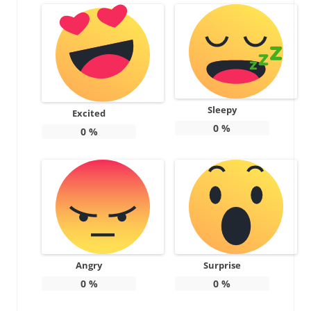
Sleepy
Excited
0
%
0
%
Angry
Surprise
0
%
0
%