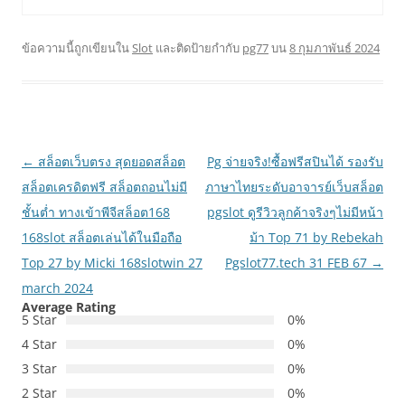
ข้อความนี้ถูกเขียนใน
Slot
และติดป้ายกำกับ
pg77
บน
8 กุมภาพันธ์ 2024
เมนู
←
สล็อตเว็บตรง สุดยอดสล็อต
Pg จ่ายจริง!ซื้อฟรีสปินได้ รองรับ
นำทาง
สล็อตเครดิตฟรี สล็อตถอนไม่มี
ภาษาไทยระดับอาจารย์เว็บสล็อต
เรื่อง
ชั้นต่ำ ทางเข้าพีจีสล็อต168
pgslot ดูรีวิวลูกค้าจริงๆไม่มีหน้า
168slot สล็อตเล่นได้ในมือถือ
ม้า Top 71 by Rebekah
Top 27 by Micki 168slotwin 27
Pgslot77.tech 31 FEB 67
→
march 2024
Average Rating
5 Star
0%
4 Star
0%
3 Star
0%
2 Star
0%