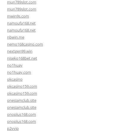
mun789slot.com
mun789slot.com
mwin9s.com
namoufa168.net
namoufa168.net
nbwin.me
nemo168casino.com
nextgen99.win
niseko168bet.net
no1huay
no1huay.com
okcasino
okcasino159.com
okcasino159.com
onesiamclub.site
onesiamclub.site
onoplus168.com
onoplus168.com
p2vvip