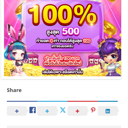
Share