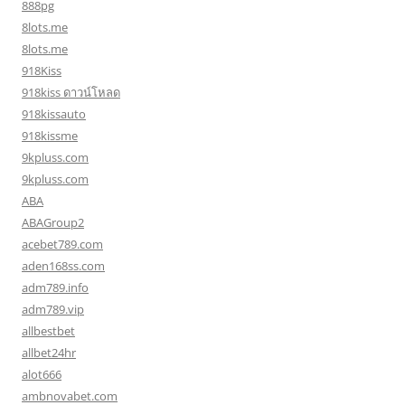
888pg
8lots.me
8lots.me
918Kiss
918kiss ดาวน์โหลด
918kissauto
918kissme
9kpluss.com
9kpluss.com
ABA
ABAGroup2
acebet789.com
aden168ss.com
adm789.info
adm789.vip
allbestbet
allbet24hr
alot666
ambnovabet.com