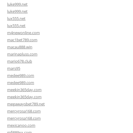
luke999.net
luke999.net
lux555.net
lux555.net
m4newonline.com
mac1bet789.com
macau888.win
marinapluss.com
mario678.club
mars95
medee989.com
medee989.com
meekin365day.com
meekin365day.com
megawaysbet789.net
mercyrosa168.com
mercyrosa168.com
mexicanoo.com
mfj889xx.com