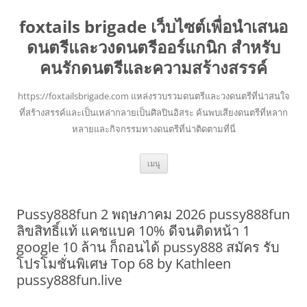
foxtails brigade เว็บไซต์เพื่อนำเสนอ
ดนตรีและวงดนตรีออร์แกนิก สำหรับ
คนรักดนตรีและความสร้างสรรค์
https://foxtailsbrigade.com แหล่งรวบรวมดนตรีและวงดนตรีที่น่าสนใจ
ที่สร้างสรรค์และเป็นเหล่ากลายเป็นศิลปินอิสระ ค้นพบเสียงดนตรีที่หลาก
หลายและกิจกรรมทางดนตรีที่น่าติดตามที่นี่
ข้าม
เมนู
ไป
ยัง
เนื้อหา
Pussy888fun 2 พฤษภาคม 2026 pussy888fun
ลิขสิทธิ์แท้ แคชแบค 10% ดีจนติดหน้า 1
google 10 ล้าน ก็ถอนได้ pussy888 สมัคร รับ
โปรโมชั่นพิเศษ Top 68 by Kathleen
pussy888fun.live