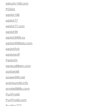
pglucky168.com
PGSlot
pgslot168
pgslot77
pgslot77.com
pgslot99
pgslot9999.co
pgslot999bets.com
pgslotfish
pgslotgolf
Pgslotth
pgzeus88win.com
pokbet88
power999.net
premium66.info
proded888x.com
PunPro66
PunPro66.com
PunPro777