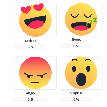
Sleepy
Excited
0
%
0
%
Angry
Surprise
0
%
0
%