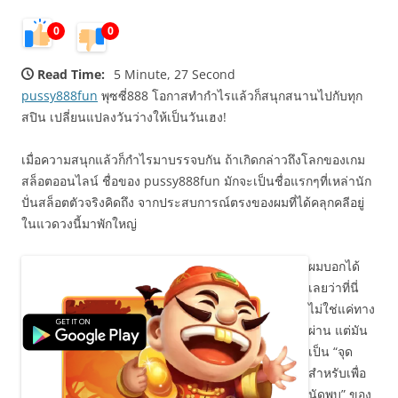
0
0
Read Time:
5 Minute, 27 Second
pussy888fun
พุซซี่888 โอกาสทำกำไรแล้วก็สนุกสนานไปกับทุก
สปิน เปลี่ยนแปลงวันว่างให้เป็นวันเฮง!
เมื่อความสนุกแล้วก็กำไรมาบรรจบกัน ถ้าเกิดกล่าวถึงโลกของเกม
สล็อตออนไลน์ ชื่อของ pussy888fun มักจะเป็นชื่อแรกๆที่เหล่านัก
ปั่นสล็อตตัวจริงคิดถึง จากประสบการณ์ตรงของผมที่ได้คลุกคลีอยู่
ในแวดวงนี้มาพักใหญ่
ผมบอกได้
เลยว่าที่นี่
ไม่ใช่แค่ทาง
ผ่าน แต่มัน
เป็น “จุด
สำหรับเพื่อ
นัดพบ” ของ