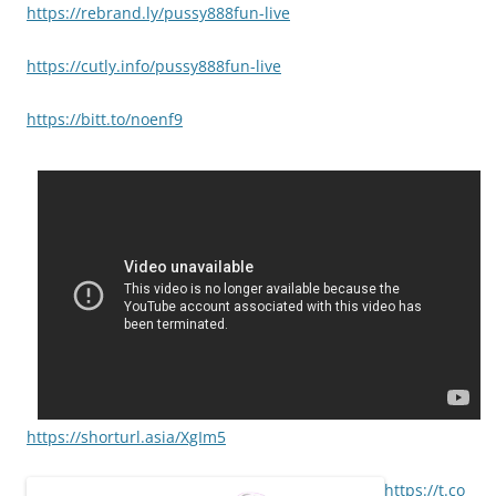
https://rebrand.ly/pussy888fun-live
https://cutly.info/pussy888fun-live
https://bitt.to/noenf9
https://shorturl.asia/XgIm5
https://t.co