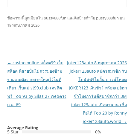
ข้อความนี้ถูกเขียนใน
pussy888fun
และติดป้ายกำกับ
pussy888fun
บน
19 พฤษภาคม 2026
เมนู
←
casino online สล็อต99 เว็บ
Joker123auto 8 พฤษภาคม 2026
นำทาง
สล็อต ที่สายปั่นไม่ควรมองข้าม
joker123auto สมัครสมาชิก รับ
เรื่อง
รวมเกมดังจากค่ายใหญ่ไว้ในที่
โบนัสฟรีไม่อั้น ดาวน์โหลด
เดียว เว็บแม่ st99.club เครดิต
JOKER123 เงินชัวร์ พร้อมเปย์ทุก
ฟรี Top 93 by Silas 27 webตรง
ชั่วโมงการันตีสมาชิกกว่า 3M
ก.ค. 69
joker123auto เปิดมานาน เชื่อ
ถือได้ Top 20 by Ronny
joker123auto.world
→
Average Rating
5 Star
0%