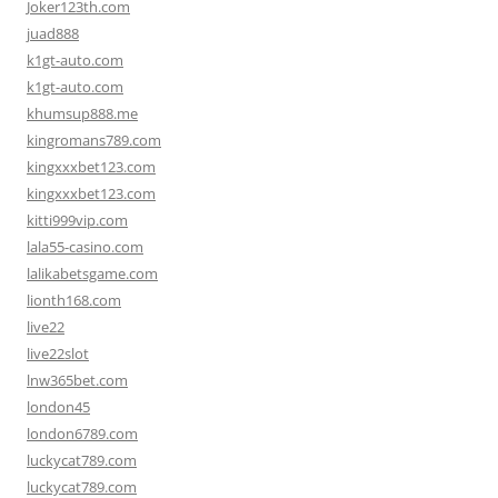
Joker123th.com
juad888
k1gt-auto.com
k1gt-auto.com
khumsup888.me
kingromans789.com
kingxxxbet123.com
kingxxxbet123.com
kitti999vip.com
lala55-casino.com
lalikabetsgame.com
lionth168.com
live22
live22slot
lnw365bet.com
london45
london6789.com
luckycat789.com
luckycat789.com