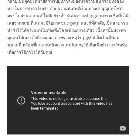
กลายเป็นจุดมุ่งหมายสำหรับผู้ที่กำลังมองหาความสนุกรวมทั้งช่อง
ทางในการทำกำไรจริง ด้วยความพิเศษที่เป็น ทางเข้าpgเว็บไซต์
ตรง ไม่ผ่านเอเย่นต์ ไม่มีอย่างต่ำ ผู้เล่นทางเข้าpgสามารถเชื่อมั่นได้
เลยว่าทุกเกมที่เล่นจะมีโอกาสชนะสูงสุด และก็ที่สำคัญเป็นสามารถ
ทำกำไรได้จริงแบบไม่ต้องพึ่งโชคเพียงอย่างเดียว เนื้อหานี้ผมจะพา
ทุกคนไปเจาะลึกถึงเหตุผลว่าเพราะเหตุไร pgslot ถึงเป็นที่นิยม
ขนาดนี้ พร้อมชี้แนะเทคนิคการเล่นfunny18เพื่อเพิ่มจังหวะสำหรับ
เพื่อการได้กำไรให้กับคุณ