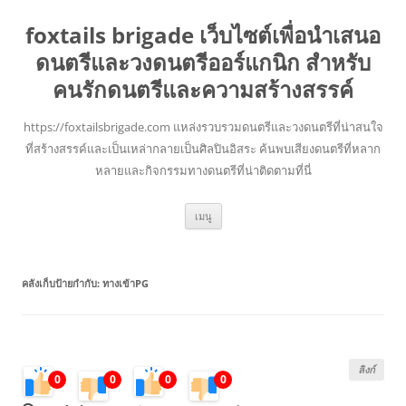
foxtails brigade เว็บไซต์เพื่อนำเสนอ
ดนตรีและวงดนตรีออร์แกนิก สำหรับ
คนรักดนตรีและความสร้างสรรค์
https://foxtailsbrigade.com แหล่งรวบรวมดนตรีและวงดนตรีที่น่าสนใจ
ที่สร้างสรรค์และเป็นเหล่ากลายเป็นศิลปินอิสระ ค้นพบเสียงดนตรีที่หลาก
หลายและกิจกรรมทางดนตรีที่น่าติดตามที่นี่
ข้าม
เมนู
ไป
ยัง
เนื้อหา
คลังเก็บป้ายกำกับ:
ทางเข้าPG
ลิงก์
0
0
0
0