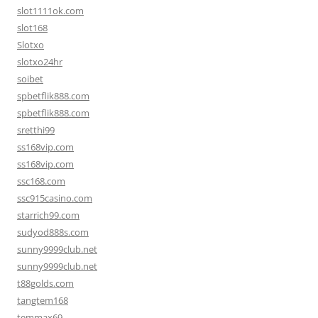
slot1111ok.com
slot168
Slotxo
slotxo24hr
soibet
spbetflik888.com
spbetflik888.com
sretthi99
ss168vip.com
ss168vip.com
ssc168.com
ssc915casino.com
starrich99.com
sudyod888s.com
sunny9999club.net
sunny9999club.net
t88golds.com
tangtem168
temmax69