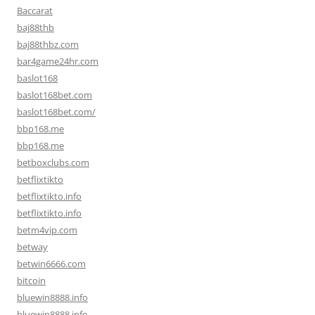
Baccarat
baj88thb
baj88thbz.com
bar4game24hr.com
baslot168
baslot168bet.com
baslot168bet.com/
bbp168.me
bbp168.me
betboxclubs.com
betflixtikto
betflixtikto.info
betflixtikto.info
betm4vip.com
betway
betwin6666.com
bitcoin
bluewin8888.info
bluewin8888.info