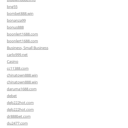
bng55
bombet888.win
bonanza99
bonus888
boonlert1688.com
boonlert1688.com
Business, Small Business
carlo999.net
Casino
cc11388.com
chinatown888.win
chinatown888.win
daruma1688.com
debet
dgb222hot.com
dgb222hot.com
dr888bet.com
du2477.com