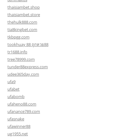
thaisiambet.shop
thaisiambet.store
thehulk888.com
tia8kingbet.com
tkbpgg.com
tookhuay 88 ถูกหวย88
tr1688.info
tree78999.com
tunder88express.com
udee365day.com
ufa9
ufabet
ufabomb
ufaheno88.com
ufanance789.com
ufasnake
ufawinner88
ug1955.net