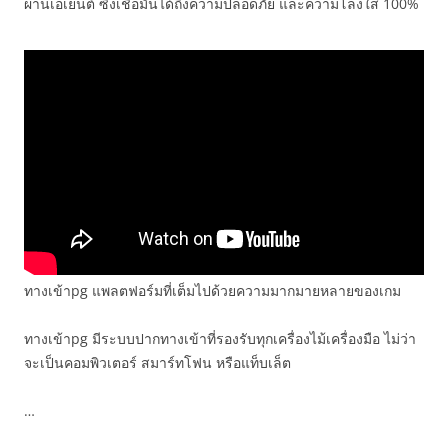
ผ่านเอเย่นต์ ซึ่งเชื่อมั่นได้ถึงความปลอดภัย และความโล่งใส 100%
ทางเข้าpg แพลตฟอร์มที่เต็มไปด้วยความมากมายหลายของเกม
ทางเข้าpg มีระบบปากทางเข้าที่รองรับทุกเครื่องไม้เครื่องมือ ไม่ว่า
จะเป็นคอมพิวเตอร์ สมาร์ทโฟน หรือแท็บเล็ต
…