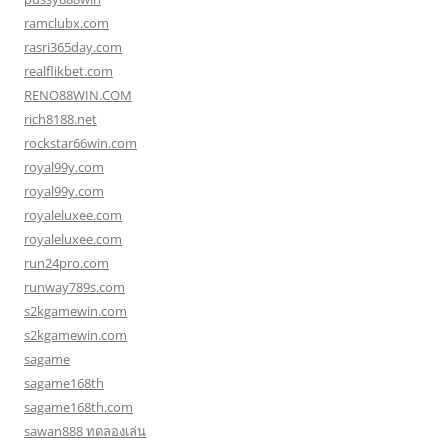
ramclubx.com
rasri365day.com
realflikbet.com
RENO88WIN.COM
rich8188.net
rockstar66win.com
royal99y.com
royal99y.com
royaleluxee.com
royaleluxee.com
run24pro.com
runway789s.com
s2kgamewin.com
s2kgamewin.com
sagame
sagame168th
sagame168th.com
sawan888 ทดลองเล่น