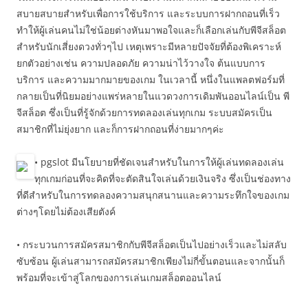
สบายสบายสำหรับเพื่อการใช้บริการ และระบบการฝากถอนที่เร็ว
ทำให้ผู้เล่นคนไม่ใช่น้อยต่างหันมาพอใจและก็เลือกเล่นกับพีจีสล็อต
สำหรับนักเสี่ยงดวงทั่วๆไป เหตุเพราะมีหลายปัจจัยที่ต้องพิเคราะห์
ยกตัวอย่างเช่น ความปลอดภัย ความน่าไว้วางใจ ต้นแบบการ
บริการ และความมากมายของเกม ในเวลานี้ หนึ่งในแพลตฟอร์มที่
กลายเป็นที่นิยมอย่างแพร่หลายในแวดวงการเดิมพันออนไลน์เป็น พี
จีสล็อต ซึ่งเป็นที่รู้จักด้วยการทดลองเล่นทุกเกม ระบบสมัครเป็น
สมาชิกที่ไม่ยุ่งยาก และก็การฝากถอนที่ง่ายมากๆค่ะ
• pgslot มีนโยบายที่ชัดเจนสำหรับในการให้ผู้เล่นทดลองเล่น
ทุกเกมก่อนที่จะคิดที่จะตัดสินใจเล่นด้วยเงินจริง ซึ่งเป็นช่องทาง
ที่ดีสำหรับในการทดลองความสนุกสนานและความระทึกใจของเกม
ต่างๆโดยไม่ต้องเสียตังค์
• กระบวนการสมัครสมาชิกกับพีจีสล็อตเป็นไปอย่างเร็วและไม่สลับ
ซับซ้อน ผู้เล่นสามารถสมัครสมาชิกเพียงไม่กี่ขั้นตอนและจากนั้นก็
พร้อมที่จะเข้าสู่โลกของการเล่นเกมสล็อตออนไลน์