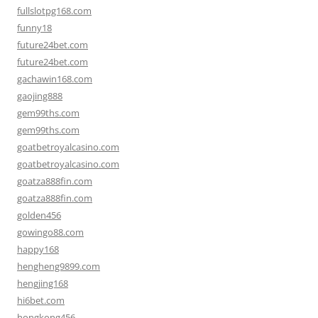
fullslotpg168.com
funny18
future24bet.com
future24bet.com
gachawin168.com
gaojing888
gem99ths.com
gem99ths.com
goatbetroyalcasino.com
goatbetroyalcasino.com
goatza888fin.com
goatza888fin.com
golden456
gowingo88.com
happy168
hengheng9899.com
hengjing168
hi6bet.com
hongkong456