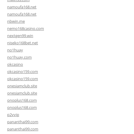
namoufa168.net
namoufa168.net
nbwin.me
nemo168casino.com
nextgen99.win
niseko168bet.net
no1huay
no1huay.com
okcasino
okcasino159.com
okcasino159.com
onesiamclub.site
onesiamclub.site
onoplus168.com
onoplus168.com
p2vvip
pananthai99.com
pananthai99.com