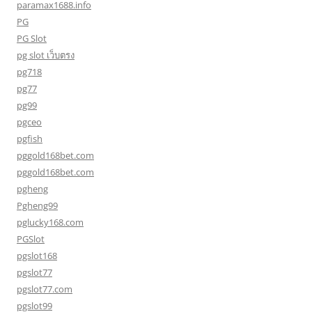
paramax1688.info
PG
PG Slot
pg slot เว็บตรง
pg718
pg77
pg99
pgceo
pgfish
pggold168bet.com
pggold168bet.com
pgheng
Pgheng99
pglucky168.com
PGSlot
pgslot168
pgslot77
pgslot77.com
pgslot99