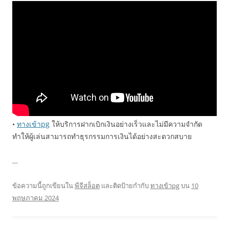
•
ทางเข้าpg
ให้บริการฝากเบิกเงินอย่างเร็วและไม่มีความจำกัด
ทำให้ผู้เล่นสามารถทำธุรกรรมการเงินได้อย่างสะดวกสบาย
…
ข้อความนี้ถูกเขียนใน
พีจีสล็อต
และติดป้ายกำกับ
ทางเข้าpg
บน
10
พฤษภาคม 2024