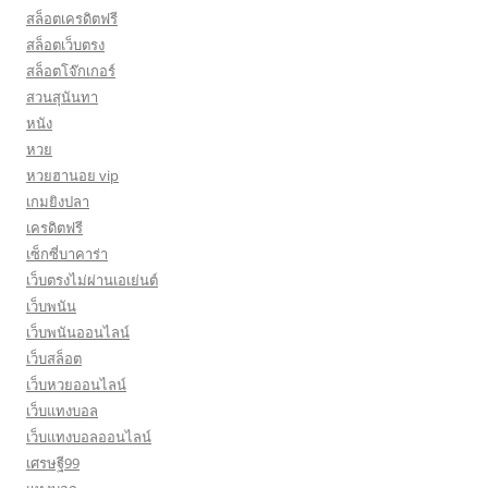
สล็อตเครดิตฟรี
สล็อตเว็บตรง
สล็อตโจ๊กเกอร์
สวนสุนันทา
หนัง
หวย
หวยฮานอย vip
เกมยิงปลา
เครดิตฟรี
เซ็กซี่บาคาร่า
เว็บตรงไม่ผ่านเอเย่นต์
เว็บพนัน
เว็บพนันออนไลน์
เว็บสล็อต
เว็บหวยออนไลน์
เว็บแทงบอล
เว็บแทงบอลออนไลน์
เศรษฐี99