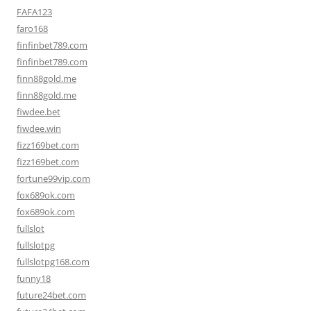
FAFA123
faro168
finfinbet789.com
finfinbet789.com
finn88gold.me
finn88gold.me
fiwdee.bet
fiwdee.win
fizz169bet.com
fizz169bet.com
fortune99vip.com
fox689ok.com
fox689ok.com
fullslot
fullslotpg
fullslotpg168.com
funny18
future24bet.com