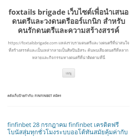
foxtails brigade เว็บไซต์เพื่อนำเสนอ
ดนตรีและวงดนตรีออร์แกนิก สำหรับ
คนรักดนตรีและความสร้างสรรค์
https://foxtailsbrigade.com แหล่งรวบรวมดนตรีและวงดนตรีที่น่าสนใจ
ที่สร้างสรรค์และเป็นเหล่ากลายเป็นศิลปินอิสระ ค้นพบเสียงดนตรีที่หลาก
หลายและกิจกรรมทางดนตรีที่น่าติดตามที่นี่
ข้าม
เมนู
ไป
ยัง
เนื้อหา
คลังเก็บป้ายกำกับ:
FINFINBET สมัคร
finfinbet 28 กรกฎาคม finfinbet เครดิตฟรี
โบนัสสุ่มทุกชั่วโมงระบบออโต้ทันสมัยคุ้มค่ากับ