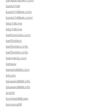
bar4game24hr.com
baslot168
baslot168bet.com
baslot168bet.com/
bbp168.me
bbp168.me
betboxclubs.com
betflixtikto
betflixtikto.info
betflixtikto.info
betm4vip.com
betway
betwin6666.com
bitcoin
bluewin8888.info
bluewin8888.info
bng55
bombet888.win
bonanza99