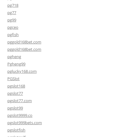
pg718
pg77
pg99
pgceo
pgfish
pggold168bet.com
pggold168bet.com
pgheng
Pgheng99
pglucky168.com
PGSlot
pgslot168
pgslot77
pgslot77.com
pgslot99
pgslot9999.co
pgslot999bets.com
pgslotfish