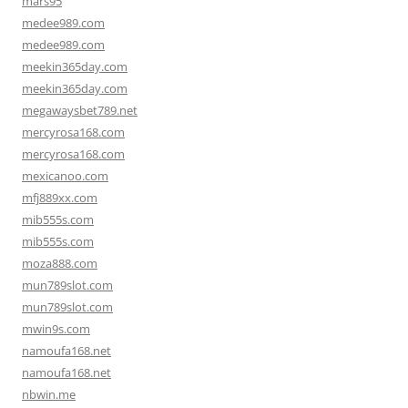
mars95
medee989.com
medee989.com
meekin365day.com
meekin365day.com
megawaysbet789.net
mercyrosa168.com
mercyrosa168.com
mexicanoo.com
mfj889xx.com
mib555s.com
mib555s.com
moza888.com
mun789slot.com
mun789slot.com
mwin9s.com
namoufa168.net
namoufa168.net
nbwin.me