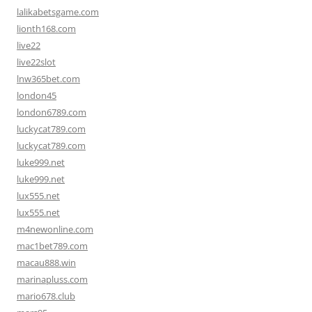
lalikabetsgame.com
lionth168.com
live22
live22slot
lnw365bet.com
london45
london6789.com
luckycat789.com
luckycat789.com
luke999.net
luke999.net
lux555.net
lux555.net
m4newonline.com
mac1bet789.com
macau888.win
marinapluss.com
mario678.club