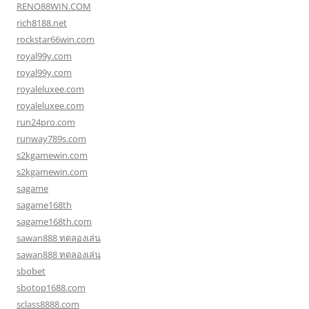
RENO88WIN.COM
rich8188.net
rockstar66win.com
royal99y.com
royal99y.com
royaleluxee.com
royaleluxee.com
run24pro.com
runway789s.com
s2kgamewin.com
s2kgamewin.com
sagame
sagame168th
sagame168th.com
sawan888 ทดลองเล่น
sawan888 ทดลองเล่น
sbobet
sbotop1688.com
sclass8888.com