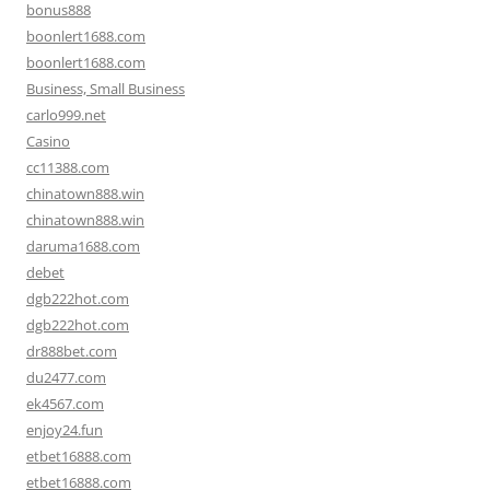
bonus888
boonlert1688.com
boonlert1688.com
Business, Small Business
carlo999.net
Casino
cc11388.com
chinatown888.win
chinatown888.win
daruma1688.com
debet
dgb222hot.com
dgb222hot.com
dr888bet.com
du2477.com
ek4567.com
enjoy24.fun
etbet16888.com
etbet16888.com