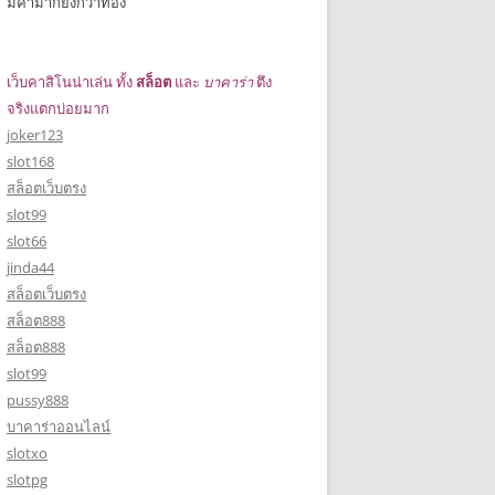
มีค่ามากยิ่งกว่าทอง
เว็บคาสิโนน่าเล่น ทั้ง
สล็อต
และ
บาคาร่า
ตึง
จริงแตกบ่อยมาก
joker123
slot168
สล็อตเว็บตรง
slot99
slot66
jinda44
สล็อตเว็บตรง
สล็อต888
สล็อต888
slot99
pussy888
บาคาร่าออนไลน์
slotxo
slotpg