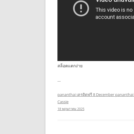
สล็อตแตกง่าย
…
pananthai เครดิตฟรี 8 December panantha
Cassie
18 พฤษภาคม 2025