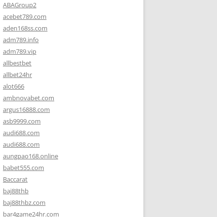
ABAGroup2
acebet789.com
aden168ss.com
adm789.info
adm789.vip
allbestbet
allbet24hr
alot666
ambnovabet.com
argus16888.com
asb9999.com
audi688.com
audi688.com
aungpao168.online
babet555.com
Baccarat
baj88thb
baj88thbz.com
bar4game24hr.com