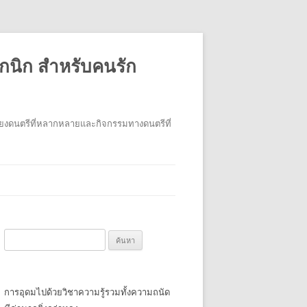
กนิก สำหรับคนรัก
สียงดนตรีที่หลากหลายและกิจกรรมทางดนตรีที่
ค้นหา
สำหรับ:
การอุดมไปด้วยวิชาความรู้รวมทั้งความถนัด