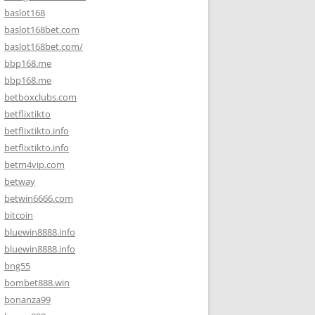
baslot168
baslot168bet.com
baslot168bet.com/
bbp168.me
bbp168.me
betboxclubs.com
betflixtikto
betflixtikto.info
betflixtikto.info
betm4vip.com
betway
betwin6666.com
bitcoin
bluewin8888.info
bluewin8888.info
bng55
bombet888.win
bonanza99