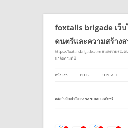
foxtails brigade เว็
ดนตรีและความสร้างสร
https://foxtailsbrigade.com แหล่งรวบรวมดน
น่าติดตามที่นี่
หน้าแรก
BLOG
CONTACT
คลังเก็บป้ายกำกับ:
PANANTHAI เครดิตฟรี