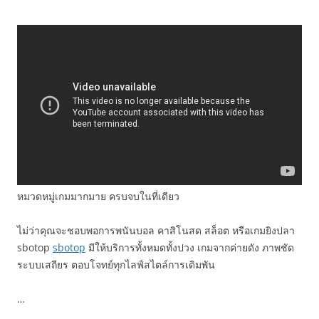
หมวดหมู่เกมมากมาย ครบจบในที่เดียว
ไม่ว่าคุณจะชอบพอการพนันบอล คาสิโนสด สล็อต หรือเกมยิงปลา
sbotop
sbotop
มีให้บริการทั้งหมดทั้งปวง เกมจากค่ายดัง ภาพชัด
ระบบเสถียร ตอบโจทย์ทุกไลฟ์สไตล์การเดิมพัน
…