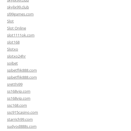
skylix99.club
skylix99.club
sl99games.com
Slot
Slot Online
slot1111ok.com
slot168
Slotxo
slotxo24hr
soibet
spbetflik888.com
spbetflik888.com
sretthi99
ss168vip.com
ss168vip.com
ssc168.com
ssc915casino.com
starrich99.com
sudyod888s.com