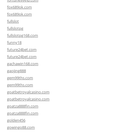
fortune99vip.com
fox689ok.com
fox689ok.com
fullslot
fullslotpg
fullslotpg168.com
funny18
future24bet.com
future24bet.com
gachawin168.com
gaojing888
gem99ths.com
gem99ths.com
goatbetroyalcasino.com
goatbetroyalcasino.com
goatza888fin.com
goatza888fin.com
golden456
gowingo88.com