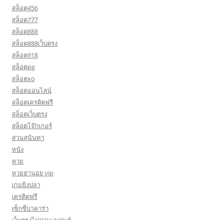
สล็อต456
สล็อต777
สล็อต888
สล็อต888เว็บตรง
สล็อต918
สล็อตpg
สล็อตxo
สล็อตออนไลน์
สล็อตเครดิตฟรี
สล็อตเว็บตรง
สล็อตโจ๊กเกอร์
สวนสุนันทา
หนัง
หวย
หวยฮานอย vip
เกมยิงปลา
เครดิตฟรี
เซ็กซี่บาคาร่า