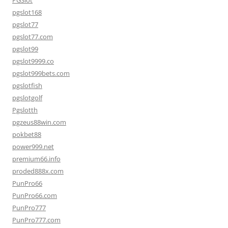
PGSlot
pgslot168
pgslot77
pgslot77.com
pgslot99
pgslot9999.co
pgslot999bets.com
pgslotfish
pgslotgolf
Pgslotth
pgzeus88win.com
pokbet88
power999.net
premium66.info
proded888x.com
PunPro66
PunPro66.com
PunPro777
PunPro777.com