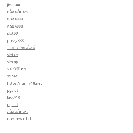
jinda44
สล็อตเว็บตรง
สล็อต888
สล็อต888
slot99
pussy888
บาคาร่าออนไลน์
slotxo
slotpg
หนังโป๊ไทย
1xbet
https://funny18.net
pgslot
kiss918
pgslot
สล็อตเว็บตรง
doomovie hd