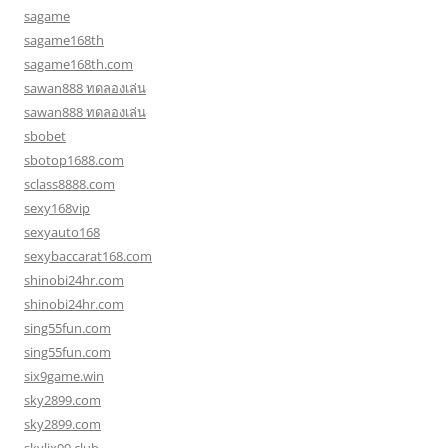
sagame
sagame168th
sagame168th.com
sawan888 ทดลองเล่น
sawan888 ทดลองเล่น
sbobet
sbotop1688.com
sclass8888.com
sexy168vip
sexyauto168
sexybaccarat168.com
shinobi24hr.com
shinobi24hr.com
sing55fun.com
sing55fun.com
six9game.win
sky2899.com
sky2899.com