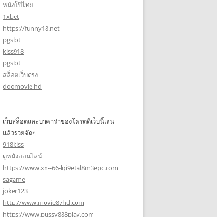
หนังโป๊ไทย
1xbet
https://funny18.net
pgslot
kiss918
pgslot
สล็อตเว็บตรง
doomovie hd
เว็บสล็อตและบาคาร่าของโครตดีเว็บนี้เล่น
แล้วรวยจัดๆ
918kiss
ดูหนังออนไลน์
https://www.xn--66-lqi9etal8m3epc.com
sagame
joker123
http://www.movie87hd.com
https://www.pussy888play.com