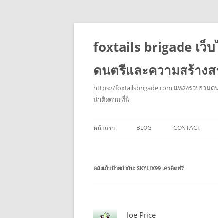
foxtails brigade เว็
ดนตรีและความสร้างสร
https://foxtailsbrigade.com แหล่งรวบรวมดน
น่าติดตามที่นี่
หน้าแรก
BLOG
CONTACT
คลังเก็บป้ายกำกับ:
SKYLIX99 เครดิตฟรี
Joe Price