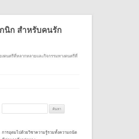
กนิก สำหรับคนรัก
สียงดนตรีที่หลากหลายและกิจกรรมทางดนตรีที่
ค้นหา
สำหรับ:
การอุดมไปด้วยวิชาความรู้รวมทั้งความถนัด