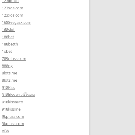
123lionth
123xos.com
123xos.com
1688vegasx.com
168slot
188bet
188betth
1xbet
789pluss.com
888pg
8lots.me
8lots.me
918Kiss
918kiss ดาวน์โหลด
918kissauto
918kissme
9kpluss.com
9kpluss.com
ABA