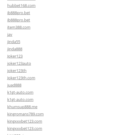
hubbet168.com
ib888pro.bet
ib888pro.bet
item388.com
jav
jinda55
jinda888
Joker123
joker123auto
joker123th
Joker123th.com
juad888
k1gt-auto.com
k1gt-auto.com
khumsup888.me
kingromans789.com
kingxxxbet123.com
kingxxxbet123.com