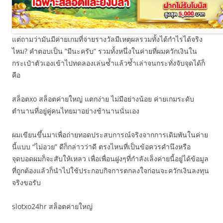
แต่ถามว่ามันมีค่ายเกมที่จ่ายรางวัลมีเหตุผลรวมทั้งได้กำไรได้จริง
ไหม? คำตอบเป็น “มีนะครับ” รวมทั้งหนึ่งในค่ายที่ผมควักเงินใน
กระเป๋าตัวเองเข้าไปทดลองเล่นซ้ำแล้วซ้ำเล่าจนกระทั่งจับจุดได้ก็
คือ
สล็อตxo สล็อตค่ายใหญ่ แตกง่าย ไม่มีอย่างน้อย ค่ายเกมระดับ
ตำนานที่อยู่คู่คนไทยมาอย่างช้านานนั่นเอง
ผมเขียนขึ้นมาเพื่อถ่ายทอดประสบการณ์จริงจากการเดิมพันในค่าย
นี้แบบ “ไม่อวย” ดีก็กล่าวว่าดี ตรงไหนที่เป็นข้อควรคำนึงหรือ
จุดบอดผมก็จะสับให้เหลว เพื่อเพื่อนฝูงๆที่กำลังเล็งค่ายนี้อยู่ได้ข้อมูล
ที่ถูกต้องแล้วก็นำไปใช้ประกอบกิจการตกลงใจก่อนจะควักเงินลงทุน
จริงขอรับ
slotxo24hr สล็อตค่ายใหญ่