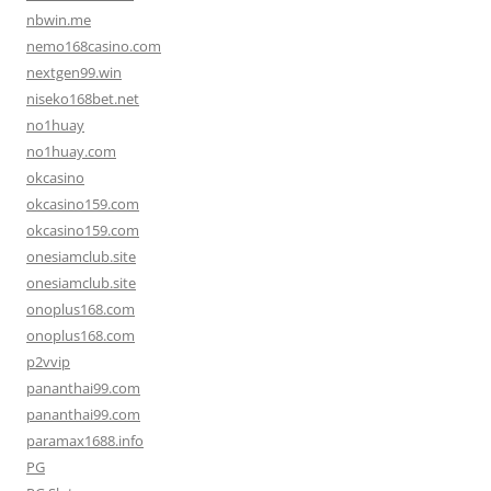
nbwin.me
nemo168casino.com
nextgen99.win
niseko168bet.net
no1huay
no1huay.com
okcasino
okcasino159.com
okcasino159.com
onesiamclub.site
onesiamclub.site
onoplus168.com
onoplus168.com
p2vvip
pananthai99.com
pananthai99.com
paramax1688.info
PG