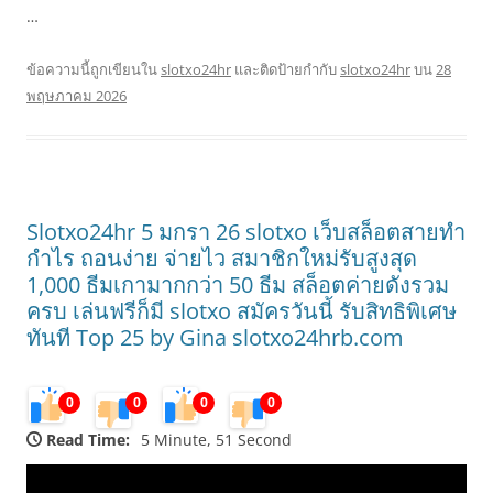
…
ข้อความนี้ถูกเขียนใน
slotxo24hr
และติดป้ายกำกับ
slotxo24hr
บน
28
พฤษภาคม 2026
Slotxo24hr 5 มกรา 26 slotxo เว็บสล็อตสายทำ
กำไร ถอนง่าย จ่ายไว สมาชิกใหม่รับสูงสุด
1,000 ธีมเกามากกว่า 50 ธีม สล็อตค่ายดังรวม
ครบ เล่นฟรีก็มี slotxo สมัครวันนี้ รับสิทธิพิเศษ
ทันที Top 25 by Gina slotxo24hrb.com
0
0
0
0
Read Time:
5 Minute, 51 Second