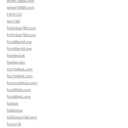
etbet16888.com
etbet16888.com
FAFA123
faro168
finfinbet789.com
finfinbet789.com
finn88gold.me
finn88gold.me
fiwdee.bet
fiwdee.win
fizz169bet.com
fizz169bet.com
fortune99vip.com
fox689ok.com
fox689ok.com
fullslot
fullslotpg
fullslotpg168.com
funny18