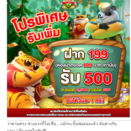
ว่าตามตรง ช่วงแรกก็ไม่เชื่อ… แม้กระนั้นพอลองแล้ว มันต่างกัน
แบบ “เห็นภาพในทันที”