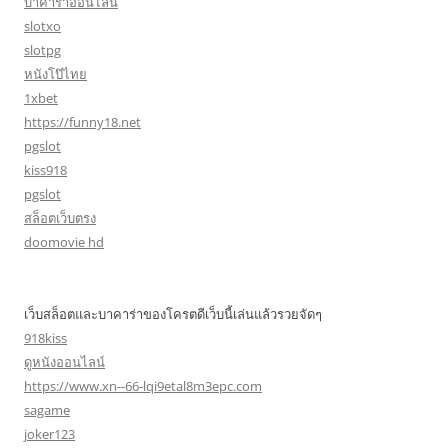
บาคาร่าออนไลน์
slotxo
slotpg
หนังโป๊ไทย
1xbet
https://funny18.net
pgslot
kiss918
pgslot
สล็อตเว็บตรง
doomovie hd
เว็บสล็อตและบาคาร่าของโครตดีเว็บนี้เล่นแล้วรวยจัดๆ
918kiss
ดูหนังออนไลน์
https://www.xn--66-lqi9etal8m3epc.com
sagame
joker123