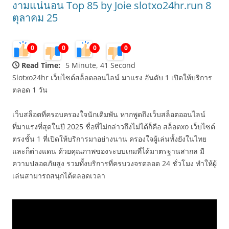
งามแน่นอน Top 85 by Joie slotxo24hr.run 8
ตุลาคม 25
0
0
0
0
Read Time:
5 Minute, 41 Second
Slotxo24hr เว็บไซต์สล็อตออนไลน์ มาแรง อันดับ 1 เปิดให้บริการ
ตลอด 1 วัน
เว็บสล็อตที่ครอบครองใจนักเดิมพัน หากพูดถึงเว็บสล็อตออนไลน์
ที่มาแรงที่สุดในปี 2025 ชื่อที่ไม่กล่าวถึงไม่ได้ก็คือ สล็อตxo เว็บไซต์
ตรงชั้น 1 ที่เปิดให้บริการมาอย่างนาน ครองใจผู้เล่นทั้งยังในไทย
และก็ต่างแดน ด้วยคุณภาพของระบบเกมที่ได้มาตรฐานสากล มี
ความปลอดภัยสูง รวมทั้งบริการที่ครบวงจรตลอด 24 ชั่วโมง ทำให้ผู้
เล่นสามารถสนุกได้ตลอดเวลา