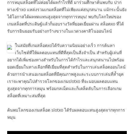
การหมุนสล็อตที่ไม่ค่อยได้ผลกำไรที่ดี มาร่วมศึกษาค้นพบกับ ปาก
ทางเข้าxo แหล่งรวมเกมสล็อตที่ไม่เพียงแค่สนุกสนาน แม้กระนั้นยัง
ได้โอกาสได้ผลทดแทนสูงสุดจากทุกการหมุน! พบกับโลกใหม่ของ
เกมสล็อตที่ประดิษฐ์แล้วก็มอบรางวัลที่ยอดเยี่ยมผ่าน สล็อตxo ที่ได้
รับการยินยอมรับอย่างกว้างขวางในแวดวงคาสิโนออนไลน์
ในสมัยที่เกมสล็อตxoได้รับความนิยมอย่างเร็ว การค้นหา
เว็บไซต์ที่ให้ผลตอบแทนที่ดีที่สุดเป็นสิ่งจำเป็น สำหรับผู้เล่นที่
อยากได้เพิ่มช่องทางสำหรับในการได้กำไรและสนุกสนานไปพร้อม
ยอดเยี่ยมในทางเลือกที่ดีเยี่ยมที่สุดสำหรับในการเล่นสล็อตออนไลน์
ด้วยการนำเสนอเกมสล็อตที่มีคุณภาพสูงและระบบการเล่นที่ล้ำยุค
เราจะพาคุณไปสำรวจโลกของเกมslotxo ที่จะมอบผลตอบแทน
สูงสุดจากทุกการหมุน พร้อมกลเม็ดและก็เคล็ดลับในการเลือกเกม
สล็อตที่เหมาะสมที่สุด
ค้นพบโลกของเกมสล็อต slotxo ได้รับผลตอบแทนสูงสุดจากทุกการ
หมุน