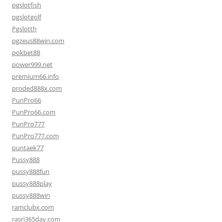
pgslotfish
pgslotgolf
Pgslotth
pgzeus88win.com
pokbet88
power999.net
premium66.info
proded888x.com
PunPro66
PunPro66.com
PunPro777
PunPro777.com
puntaek77
Pussy888
pussy888fun
pussy888play
pussy888win
ramclubx.com
rasri365day.com