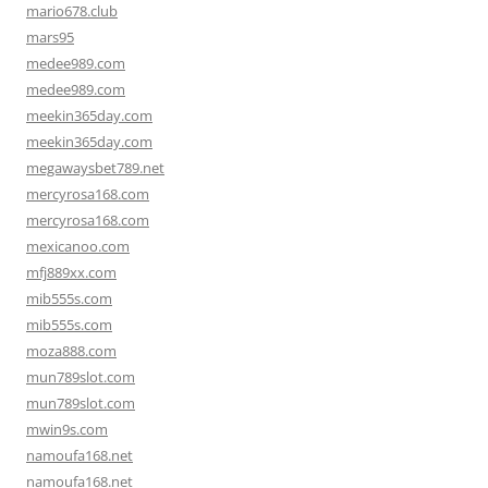
mario678.club
mars95
medee989.com
medee989.com
meekin365day.com
meekin365day.com
megawaysbet789.net
mercyrosa168.com
mercyrosa168.com
mexicanoo.com
mfj889xx.com
mib555s.com
mib555s.com
moza888.com
mun789slot.com
mun789slot.com
mwin9s.com
namoufa168.net
namoufa168.net