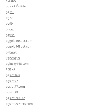
PG Slot
pg slot เว็บตรง
pg718
pg77
pg99
pgceo
pgfish
pggold168bet.com
pggold168bet.com
pgheng
Pgheng99
pglucky168.com
PGSlot
pgslot168
pgslot77
pgslot77.com
pgslot99
pgslot9999.co
pgslot999bets.com