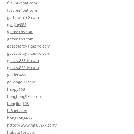
future24bet.com
future24bet.com
gachawin168.com
gaojing888
gem99ths.com
gem99ths.com
goatbetroyalcasino.com
goatbetroyalcasino.com
goatza888fin.com
goatza888fin.com
golden456
gowingo88.com
happy168
hengheng9899.com
hengjing168
hi6bet.com
hongkong456
https://www.mfj889xx.com/
hubbet168.com