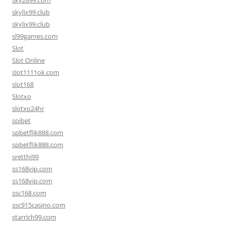
sky2899.com
skylix99.club
skylix99.club
sl99games.com
Slot
Slot Online
slot1111ok.com
slot168
Slotxo
slotxo24hr
soibet
spbetflik888.com
spbetflik888.com
sretthi99
ss168vip.com
ss168vip.com
ssc168.com
ssc915casino.com
starrich99.com