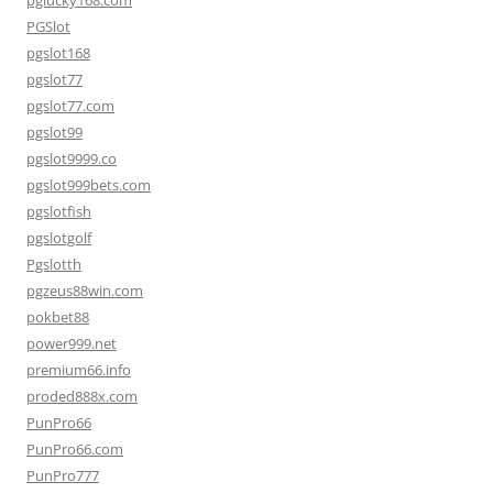
pglucky168.com
PGSlot
pgslot168
pgslot77
pgslot77.com
pgslot99
pgslot9999.co
pgslot999bets.com
pgslotfish
pgslotgolf
Pgslotth
pgzeus88win.com
pokbet88
power999.net
premium66.info
proded888x.com
PunPro66
PunPro66.com
PunPro777