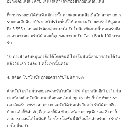
อย่างเดิมเลยนะครับ เล่นได้เท่าใดหรืออยากถอนตอนไหน
ก็สามารถถอนได้ทันที แม้กระนั้นหากคุณเล่นเสียเมื่อใด สามารถมา
รับยอดเสียคืน 10% จากโปรโมชั่นนี้ได้เลยนะครับ ยอมรับได้สูงสุด
ถึง 5,555 บาท แต่ว่าต้องฝากแบบไม่รับโบนัสเพียงแค่นั้นนะครับถึง
จะสามารถยอมรับได้ และก็ทุกยอดการกดรับ Cash Back 100 บาท
รับ
10 ทองสำหรับหมุนกงล้อได้โดยทันที โปรโมชั่นนี้สามารถรับได้วัน
แล้ววันเล่า วันละ 1 ครั้งเท่านั้นครับ
4. สล็อต โปรโมชั่นทุกยอดฝากรับโบนัส 10%
สำหรับโปรโมชั่นทุกยอดฝากรับโบนัส 10% นับว่าเป็นอีกโปรโมชั่น
ยอดนิยมสำหรับนักเล่นสล็อตออนไลน์ pg ประจำเว็บไซต์ของเรา
เลยล่ะครับ เพราะสามารถยอมรับได้วันแล้ววันเล่า รับได้มากอีก
ด้วย แล้วก็ที่สำคัญที่สุดเลยก็คือ ทำยอดน้อยมากๆเพียงแค่ 2 เท่าก็
สามารถถอนได้ในทันที โดยโปรโมชั่นนี้มีเงื่อนไขสำหรับการรับดัง
ต่อไปนี้ขอรับ