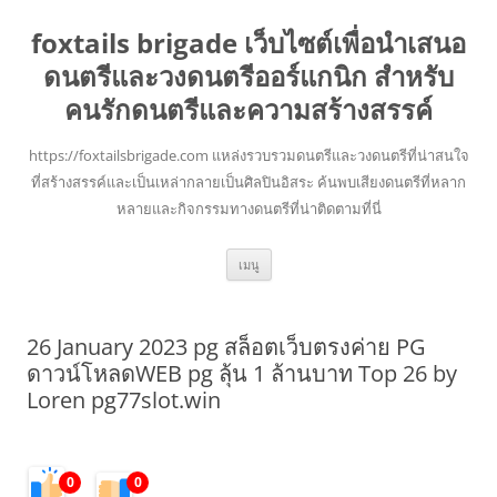
foxtails brigade เว็บไซต์เพื่อนำเสนอ
ดนตรีและวงดนตรีออร์แกนิก สำหรับ
คนรักดนตรีและความสร้างสรรค์
https://foxtailsbrigade.com แหล่งรวบรวมดนตรีและวงดนตรีที่น่าสนใจ
ที่สร้างสรรค์และเป็นเหล่ากลายเป็นศิลปินอิสระ ค้นพบเสียงดนตรีที่หลาก
หลายและกิจกรรมทางดนตรีที่น่าติดตามที่นี่
ข้าม
เมนู
ไป
ยัง
เนื้อหา
26 January 2023 pg สล็อตเว็บตรงค่าย PG
ดาวน์โหลดWEB pg ลุ้น 1 ล้านบาท Top 26 by
Loren pg77slot.win
0
0