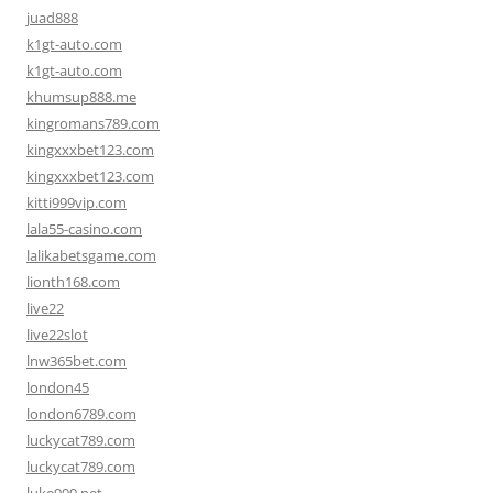
juad888
k1gt-auto.com
k1gt-auto.com
khumsup888.me
kingromans789.com
kingxxxbet123.com
kingxxxbet123.com
kitti999vip.com
lala55-casino.com
lalikabetsgame.com
lionth168.com
live22
live22slot
lnw365bet.com
london45
london6789.com
luckycat789.com
luckycat789.com