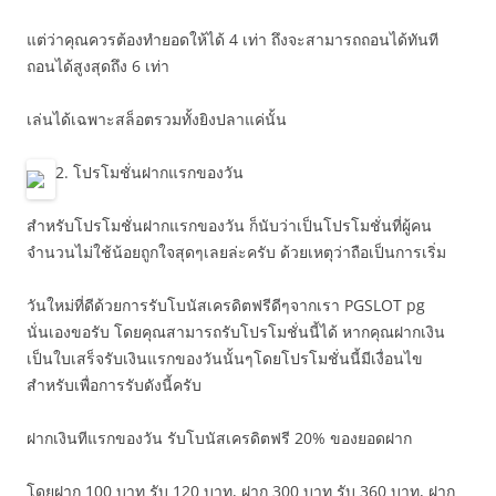
แต่ว่าคุณควรต้องทำยอดให้ได้ 4 เท่า ถึงจะสามารถถอนได้ทันที
ถอนได้สูงสุดถึง 6 เท่า
เล่นได้เฉพาะสล็อตรวมทั้งยิงปลาแค่นั้น
2. โปรโมชั่นฝากแรกของวัน
สำหรับโปรโมชั่นฝากแรกของวัน ก็นับว่าเป็นโปรโมชั่นที่ผู้คน
จำนวนไม่ใช้น้อยถูกใจสุดๆเลยล่ะครับ ด้วยเหตุว่าถือเป็นการเริ่ม
วันใหม่ที่ดีด้วยการรับโบนัสเครดิตฟรีดีๆจากเรา PGSLOT pg
นั่นเองขอรับ โดยคุณสามารถรับโปรโมชั่นนี้ได้ หากคุณฝากเงิน
เป็นใบเสร็จรับเงินแรกของวันนั้นๆโดยโปรโมชั่นนี้มีเงื่อนไข
สำหรับเพื่อการรับดังนี้ครับ
ฝากเงินทีแรกของวัน รับโบนัสเครดิตฟรี 20% ของยอดฝาก
โดยฝาก 100 บาท รับ 120 บาท, ฝาก 300 บาท รับ 360 บาท, ฝาก