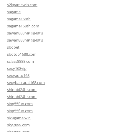
s2kgamewin.com
sagame
sagame168th
sagame168th.com
sawan888 ทดลองเล่น
sawan888 ทดลองเล่น
sbobet
sbotop1688.com
sclass8888.com
sexy168vip
sexyauto168
sexybaccarat168.com
shinobi24hr.com
shinobi24hr.com
sing55fun.com
sing55fun.com
six9game.win
sky2899.com