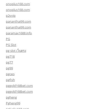
onoplus168.com
onoplus168.com
p2vvip
pananthai99.com
pananthai99.com
paramax1688.info
PG
PG Slot
pg slot เว็บตรง
pg718
pg77
pg99
pgceo
pgfish
pggold168bet.com
pggold168bet.com
pgheng
Pgheng99