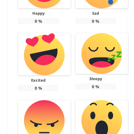
Happy
Sad
0
%
0
%
Sleepy
Excited
0
%
0
%