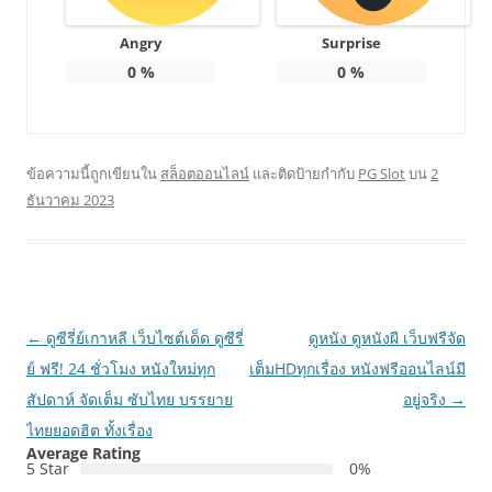
Angry
Surprise
0
%
0
%
ข้อความนี้ถูกเขียนใน
สล็อตออนไลน์
และติดป้ายกำกับ
PG Slot
บน
2
ธันวาคม 2023
เมนู
←
ดูซีรี่ย์เกาหลี เว็บไซต์เด็ด ดูซีรี่
ดูหนัง ดูหนังผี เว็บฟรีจัด
นำทาง
ย์ ฟรี! 24 ชั่วโมง หนังใหม่ทุก
เต็มHDทุกเรื่อง หนังฟรีออนไลน์มี
เรื่อง
สัปดาห์ จัดเต็ม ซับไทย บรรยาย
อยู่จริง
→
ไทยยอดฮิต ทั้งเรื่อง
Average Rating
5 Star
0%