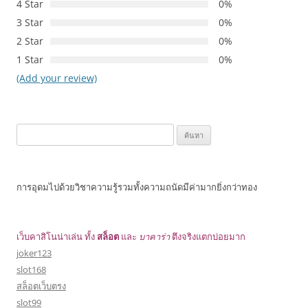
4 Star
0%
3 Star
0%
2 Star
0%
1 Star
0%
(Add your review)
ค้นหา
สำหรับ:
การอุดมไปด้วยวิชาความรู้รวมทั้งความถนัดมีค่ามากยิ่งกว่าทอง
เว็บคาสิโนน่าเล่น ทั้ง
สล็อต
และ
บาคาร่า
ตึงจริงแตกบ่อยมาก
joker123
slot168
สล็อตเว็บตรง
slot99