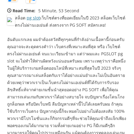
Read Time:
5 Minute, 53 Second
สล็อต
pg slot
เว็บไซต์ตรงที่ยอดเยี่ยมในปี 2023 สล็อตเว็บไซต์
ตรงไม่ผ่านเอเย่นต์ ส่งตรงจาก PG SOFT สมัครเลย!
อันดับแรกเลย ผมจำต้องสวัสดีทุกๆคนที่กำลังอ่านเนื้อหานี้ก่อนครับ
คุณอาจจะสะดุดตรงคำว่า เว็บตรงที่เหมาะสมที่สุด หรือ เว็บไซต์
ตรงไม่ผ่านเอเย่นต์ จนแวะเวียนเข้ามา แต่ว่าผมและ PGSLOT pg
slot จะไม่ทำให้ท่านผิดหวังแน่นอนครับผม เพราะเหตุว่าเราคือหนึ่ง
ในผู้ให้บริการเกมสล็อตออนไลน์ที่เหมาะสมที่สุดในปี 2023 จริงๆ
คุณสามารถมาเล่นสล็อตกับเราได้อย่างแม่นยำและไม่เป็นอันตราย
ด้วยเหตุว่าพวกเราเป็นเว็บตรงไม่ผ่านเอเย่นต์ที่ได้รับการรับรอง
ลิขสิทธิ์แท้จากค่ายเกมชั้นนำสุดยอดอย่าง PG SOFT เพื่อให้คุณ
สามารถเล่นเกมกับพวกเราได้อย่างสบายใจ จบปัญหาเรื่องโดนโกง
ถูกล็อกผล หรือปิดเว็บหนี ลืมปัญหาเหล่านี้ไปได้เลยครับผม ถ้าคุณ
ใช้บริการเว็บตรง ปัญหากลุ่มนี้ก็จะหมดไปอย่างไม่ต้องสงสัย 100%
พวกเรามีโปรโมชั่นและก็กิจกรรมดีๆที่จะช่วยให้คุณเข้าถึงแจ็กเพียง
พอตของเกมได้มากมาย รวมทั้งค่ายเกมอย่าง PG ก็มีเกมดีๆอีก
มากมายรอให้คุณไปปราบเหมือนกัน แม้คุณต้องการทดลองเล่นเกม