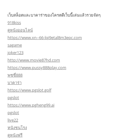
เว็บสล็อตและบาคาร่าของโครตดีเว็บนี้เล่นแล้วรวยจัดๆ
918kiss
ดูหนังออนไลน์
https://www.xn--66-lqi9etal8m3epc.com
sagame
joker123
http://www.movie87hd.com
https://www.pussy888play.com
พุซซี่888
บาคาร่า
https://www.pgslot.golf
pgslot
https://www.pgheng99.ai
pgslot
live22
หนังชนโรง
ดูหนังฟรี