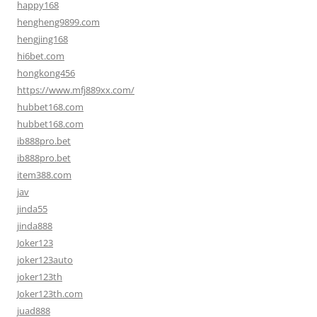
happy168
hengheng9899.com
hengjing168
hi6bet.com
hongkong456
https://www.mfj889xx.com/
hubbet168.com
hubbet168.com
ib888pro.bet
ib888pro.bet
item388.com
jav
jinda55
jinda888
Joker123
joker123auto
joker123th
Joker123th.com
juad888