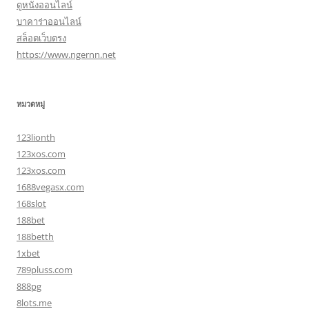
ดูหนังออนไลน์
บาคาร่าออนไลน์
สล็อตเว็บตรง
https://www.ngernn.net
หมวดหมู่
123lionth
123xos.com
123xos.com
1688vegasx.com
168slot
188bet
188betth
1xbet
789pluss.com
888pg
8lots.me