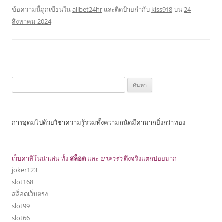
ข้อความนี้ถูกเขียนใน
allbet24hr
และติดป้ายกำกับ
kiss918
บน
24
สิงหาคม 2024
ค้นหา
สำหรับ:
การอุดมไปด้วยวิชาความรู้รวมทั้งความถนัดมีค่ามากยิ่งกว่าทอง
เว็บคาสิโนน่าเล่น ทั้ง
สล็อต
และ
บาคาร่า
ตึงจริงแตกบ่อยมาก
joker123
slot168
สล็อตเว็บตรง
slot99
slot66