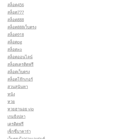
สล็อต456
สล็อต777
สล็อต888
สล็อต888เว็บตรง
สล็อต918
สล็อตpg
สล็อตxo
สล็อตออนไลน์
สล็อตเครดิตฟรี
สล็อตเว็บตรง
สล็อตโจ๊กเกอร์
สวนสุนันทา
หนัง
หวย
หวยฮานอย vip
เกมยิงปลา
เครดิตฟรี
เซ็กซี่บาคาร่า
เว็บตรงไม่ผ่านเอเย่นต์