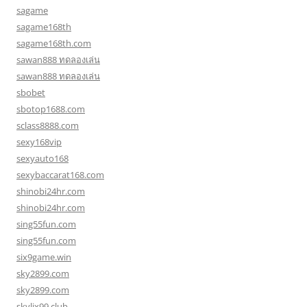
sagame
sagame168th
sagame168th.com
sawan888 ทดลองเล่น
sawan888 ทดลองเล่น
sbobet
sbotop1688.com
sclass8888.com
sexy168vip
sexyauto168
sexybaccarat168.com
shinobi24hr.com
shinobi24hr.com
sing55fun.com
sing55fun.com
six9game.win
sky2899.com
sky2899.com
skylix99.club