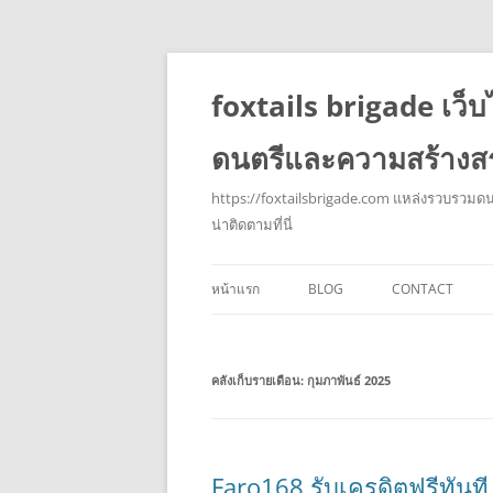
foxtails brigade เว็
ดนตรีและความสร้างสร
https://foxtailsbrigade.com แหล่งรวบรวมดน
น่าติดตามที่นี่
หน้าแรก
BLOG
CONTACT
คลังเก็บรายเดือน:
กุมภาพันธ์ 2025
Faro168 รับเครดิตฟรีทันที 