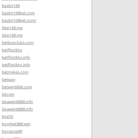
baslot168
baslot168bet.com
baslot168bet.com/
bbp168.me
bbp168.me
betboxclubs.com
betflixtikto
betflixtikto.info
betflixtikto.info
betm4vip.com
betway
betwin6666.com
bitcoin
bluewin8888.info
bluewin8888.info
bng55
bombet888.win
bonanza99