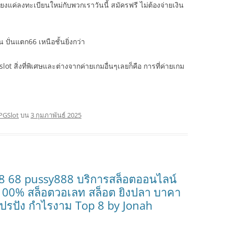
เพียงแค่ลงทะเบียนใหม่กับพวกเราวันนี้ สมัครฟรี ไม่ต้องจ่ายเงิน
 ปั่นแตก66 เหนือชั้นยิ่งกว่า
lot สิ่งที่พิเศษและต่างจากค่ายเกมอื่นๆเลยก็คือ การที่ค่ายเกม
PGSlot
บน
3 กุมภาพันธ์ 2025
 68 68 pussy888 บริการสล็อตออนไลน์
 100% สล็อตวอเลท สล็อต ยิงปลา บาคา
 โปรปัง กำไรงาม Top 8 by Jonah