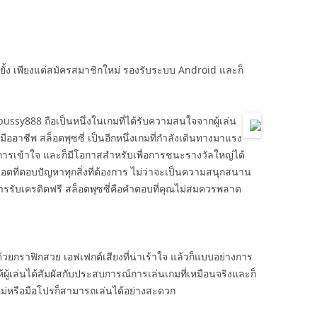
ั้ง เพียงแต่สมัครสมาชิกใหม่ รองรับระบบ Android และก็
pussy888 ถือเป็นหนึ่งในเกมที่ได้รับความสนใจจากผู้เล่น
มืออาชีพ สล็อตพุซซี่ เป็นอีกหนึ่งเกมที่กำลังเดินทางมาแรง
่อการเข้าใจ และก็มีโอกาสสำหรับเพื่อการชนะรางวัลใหญ่ได้
็อตที่ตอบปัญหาทุกสิ่งที่ต้องการ ไม่ว่าจะเป็นความสนุกสนาน
รรับเครดิตฟรี สล็อตพุซซี่คือคำตอบที่คุณไม่สมควรพลาด
้วยกราฟิกสวย เอฟเฟกต์เสียงที่น่าเร้าใจ แล้วก็แบบอย่างการ
ห้ผู้เล่นได้สัมผัสกับประสบการณ์การเล่นเกมที่เหมือนจริงและก็
ใหม่หรือมือโปรก็สามารถเล่นได้อย่างสะดวก