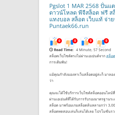
Pgslot 1 MAR 2568 ปั่นแต
ดาวน์โหลด พีจีสล็อต ฟรี 
แทงบอล สล็อต เว็บแท้ จ่าย
Puntaek66.run
0
0
0
0
Read Time:
4 Minute, 57 Second
สล็อตเว็บไซต์ตรงไม่ผ่านเอเย่นต์จาก
สล็อ
การเดิมพัน!
แม้คุณกำลังมองหาเว็บสล็อตอยู่ล่ะก็ มาลอ
ว่า
คุณจะได้ใช้บริการเว็บไซต์สล็อตออนไลน์ที่ค
ผ่านเอเย่นต์ที่ได้รับการรับรองมาตรฐานร
สล็อต มาพร้อมเกมสล็อตล้นหลามกว่า 3,00
สล็อตทดสอบเล่นก็เล่นได้เลย โปรโมชั่นรวมท