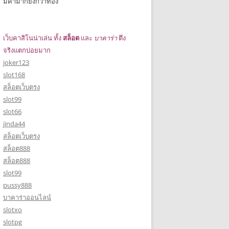
มีค่ามากยิ่งกว่าทอง
เว็บคาสิโนน่าเล่น ทั้ง
สล็อต
และ
บาคาร่า
ตึง
จริงแตกบ่อยมาก
joker123
slot168
สล็อตเว็บตรง
slot99
slot66
jinda44
สล็อตเว็บตรง
สล็อต888
สล็อต888
slot99
pussy888
บาคาร่าออนไลน์
slotxo
slotpg