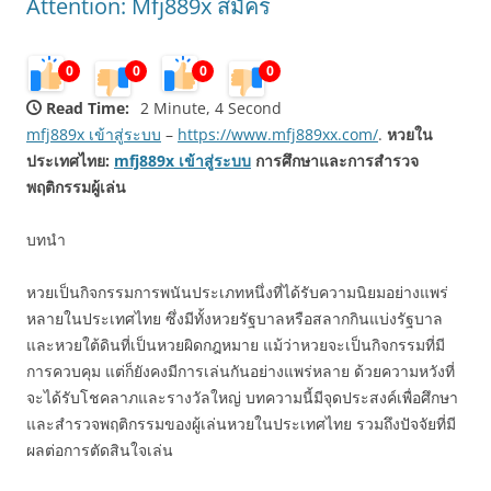
Attention: Mfj889x สมัคร
0
0
0
0
Read Time:
2 Minute, 4 Second
mfj889x เข้าสู่ระบบ
–
https://www.mfj889xx.com/
.
หวยใน
ประเทศไทย:
mfj889x เข้าสู่ระบบ
การศึกษาและการสำรวจ
พฤติกรรมผู้เล่น
บทนำ
หวยเป็นกิจกรรมการพนันประเภทหนึ่งที่ได้รับความนิยมอย่างแพร่
หลายในประเทศไทย ซึ่งมีทั้งหวยรัฐบาลหรือสลากกินแบ่งรัฐบาล
และหวยใต้ดินที่เป็นหวยผิดกฎหมาย แม้ว่าหวยจะเป็นกิจกรรมที่มี
การควบคุม แต่ก็ยังคงมีการเล่นกันอย่างแพร่หลาย ด้วยความหวังที่
จะได้รับโชคลาภและรางวัลใหญ่ บทความนี้มีจุดประสงค์เพื่อศึกษา
และสำรวจพฤติกรรมของผู้เล่นหวยในประเทศไทย รวมถึงปัจจัยที่มี
ผลต่อการตัดสินใจเล่น