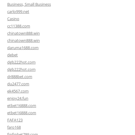
Business, Small Business
carlo999.net
Casino
cc11388.com
chinatown888.win
chinatown888.win
daruma1688.com
debet
dgb222hot.com
dgb222hot.com
dr888bet.com
du2477.com
ek4567.com
enjoy24.fun
etbet16888.com
etbet16888.com
FAFA123
faro168
finfinbet789.com