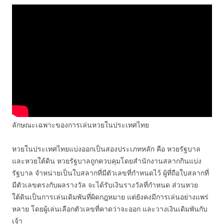
ลักษณะเฉพาะของการเล่นหวยในประเทศไทย
หวยในประเทศไทยแบ่งออกเป็นสองประเภทหลัก คือ หวยรัฐบาล
และหวยใต้ดิน หวยรัฐบาลถูกควบคุมโดยสำนักงานสลากกินแบ่ง
รัฐบาล จำหน่ายเป็นใบสลากที่มีตัวเลขที่กำหนดไว้ ผู้ที่ถือใบสลากที่
มีตัวเลขตรงกับผลรางวัล จะได้รับเงินรางวัลที่กำหนด ส่วนหวย
ใต้ดินเป็นการเล่นเดิมพันที่ผิดกฎหมาย แต่ยังคงมีการเล่นอย่างแพร่
หลาย โดยผู้เล่นเลือกตัวเลขที่คาดว่าจะออก และวางเงินเดิมพันกับ
เจ้า