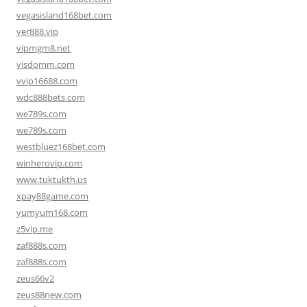
vegasisland168bet.com
ver888.vip
vipmgm8.net
visdomm.com
vvip16688.com
wdc888bets.com
we789s.com
we789s.com
westbluez168bet.com
winherovip.com
www.tuktukth.us
xpay88game.com
yumyum168.com
z5vip.me
zaf888s.com
zaf888s.com
zeus66v2
zeus88new.com