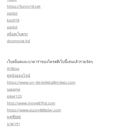
https://funny18.net
pgslot
kiss918
pgslot
สล็อตเว็บตรง
doomovie hd
เว็บสล็อตและบาคาร่าของโครตดีเว็บนี้เล่นแล้วรวยจัดๆ
918kiss
ดูหนังออนไลน์
https://www.xn--66-lqi9etal8m3epc.com
sagame
joker123
http://www.movie87hd.com
https://www.pussy888play.com
พุซซี่888
บาคาร่า