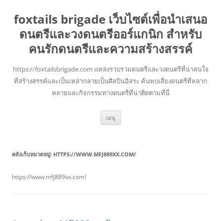
foxtails brigade เว็บไซต์เพื่อนำเสนอ
ดนตรีและวงดนตรีออร์แกนิก สำหรับ
คนรักดนตรีและความสร้างสรรค์
https://foxtailsbrigade.com แหล่งรวบรวมดนตรีและวงดนตรีที่น่าสนใจ
ที่สร้างสรรค์และเป็นเหล่ากลายเป็นศิลปินอิสระ ค้นพบเสียงดนตรีที่หลาก
หลายและกิจกรรมทางดนตรีที่น่าติดตามที่นี่
ข้าม
เมนู
ไป
ยัง
เนื้อหา
คลังเก็บหมวดหมู่:
HTTPS://WWW.MFJ889XX.COM/
https://www.mfj889xx.com/