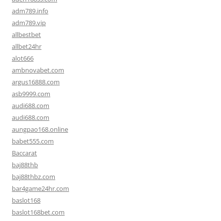
adm789.info
adm789.vip
allbestbet
allbet24hr
alot666
ambnovabet.com
argus16888.com
asb9999.com
audi688.com
audi688.com
aungpao168.online
babet555.com
Baccarat
baj88thb
baj88thbz.com
bar4game24hr.com
baslot168
baslot168bet.com