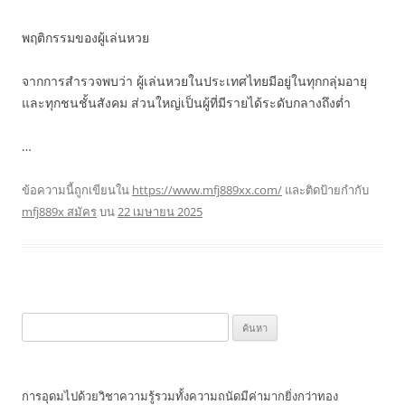
พฤติกรรมของผู้เล่นหวย
จากการสำรวจพบว่า ผู้เล่นหวยในประเทศไทยมีอยู่ในทุกกลุ่มอายุ
และทุกชนชั้นสังคม ส่วนใหญ่เป็นผู้ที่มีรายได้ระดับกลางถึงต่ำ
…
ข้อความนี้ถูกเขียนใน
https://www.mfj889xx.com/
และติดป้ายกำกับ
mfj889x สมัคร
บน
22 เมษายน 2025
ค้นหา
สำหรับ:
การอุดมไปด้วยวิชาความรู้รวมทั้งความถนัดมีค่ามากยิ่งกว่าทอง