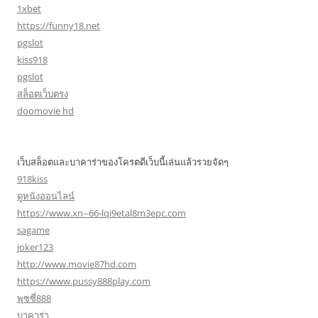
1xbet
https://funny18.net
pgslot
kiss918
pgslot
สล็อตเว็บตรง
doomovie hd
เว็บสล็อตและบาคาร่าของโครตดีเว็บนี้เล่นแล้วรวยจัดๆ
918kiss
ดูหนังออนไลน์
https://www.xn--66-lqi9etal8m3epc.com
sagame
joker123
http://www.movie87hd.com
https://www.pussy888play.com
พุซซี่888
บาคาร่า