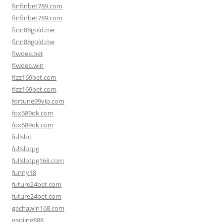
finfinbet789.com
finfinbet789.com
finn88gold.me
finn88gold.me
fiwdee.bet
fiwdee.win
fizz169bet.com
fizz169bet.com
fortune99vip.com
fox689ok.com
fox689ok.com
fullslot
fullslotpg
fullslotpg168.com
funny18
future24bet.com
future24bet.com
gachawin168.com
gaojing888