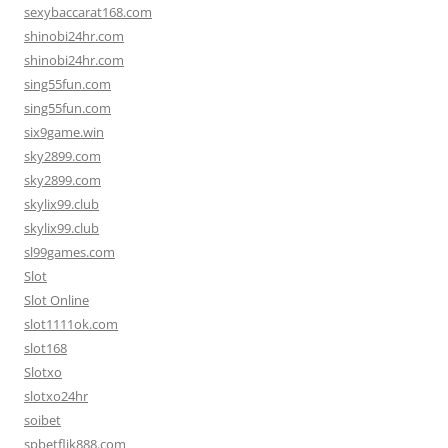
sexybaccarat168.com
shinobi24hr.com
shinobi24hr.com
sing55fun.com
sing55fun.com
six9game.win
sky2899.com
sky2899.com
skylix99.club
skylix99.club
sl99games.com
Slot
Slot Online
slot1111ok.com
slot168
Slotxo
slotxo24hr
soibet
spbetflik888.com