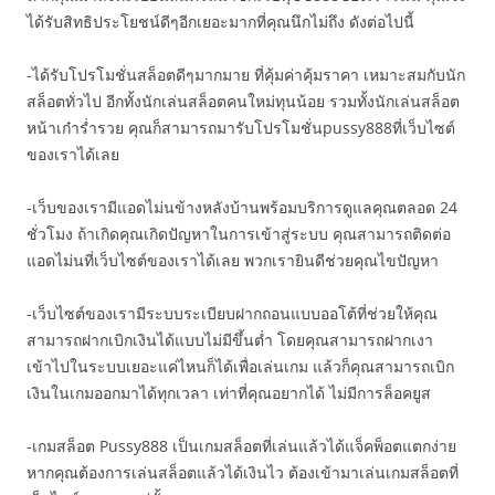
ได้รับสิทธิประโยชน์ดีๆอีกเยอะมากที่คุณนึกไม่ถึง ดังต่อไปนี้
-ได้รับโปรโมชั่นสล็อตดีๆมากมาย ที่คุ้มค่าคุ้มราคา เหมาะสมกับนัก
สล็อตทั่วไป อีกทั้งนักเล่นสล็อตคนใหม่ทุนน้อย รวมทั้งนักเล่นสล็อต
หน้าเก๋าร่ำรวย คุณก็สามารถมารับโปรโมชั่นpussy888ที่เว็บไซต์
ของเราได้เลย
-เว็บของเรามีแอดไม่นข้างหลังบ้านพร้อมบริการดูแลคุณตลอด 24
ชั่วโมง ถ้าเกิดคุณเกิดปัญหาในการเข้าสู่ระบบ คุณสามารถติดต่อ
แอดไม่นที่เว็บไซต์ของเราได้เลย พวกเรายินดีช่วยคุณไขปัญหา
-เว็บไซต์ของเรามีระบบระเบียบฝากถอนแบบออโต้ที่ช่วยให้คุณ
สามารถฝากเบิกเงินได้แบบไม่มีขึ้นต่ำ โดยคุณสามารถฝากเงา
เข้าไปในระบบเยอะแค่ไหนก็ได้เพื่อเล่นเกม แล้วก็คุณสามารถเบิก
เงินในเกมออกมาได้ทุกเวลา เท่าที่คุณอยากได้ ไม่มีการล็อคยูส
-เกมสล็อต Pussy888 เป็นเกมสล็อตที่เล่นแล้วได้แจ็คพ็อตแตกง่าย
หากคุณต้องการเล่นสล็อตแล้วได้เงินไว ต้องเข้ามาเล่นเกมสล็อตที่