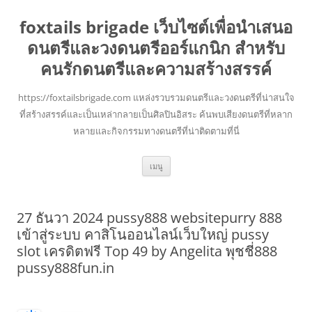
foxtails brigade เว็บไซต์เพื่อนำเสนอ
ดนตรีและวงดนตรีออร์แกนิก สำหรับ
คนรักดนตรีและความสร้างสรรค์
https://foxtailsbrigade.com แหล่งรวบรวมดนตรีและวงดนตรีที่น่าสนใจ
ที่สร้างสรรค์และเป็นเหล่ากลายเป็นศิลปินอิสระ ค้นพบเสียงดนตรีที่หลาก
หลายและกิจกรรมทางดนตรีที่น่าติดตามที่นี่
ข้าม
เมนู
ไป
ยัง
เนื้อหา
27 ธันวา 2024 pussy888 websitepurry 888
เข้าสู่ระบบ คาสิโนออนไลน์เว็บใหญ่ pussy
slot เครดิตฟรี Top 49 by Angelita พุชชี่888
pussy888fun.in