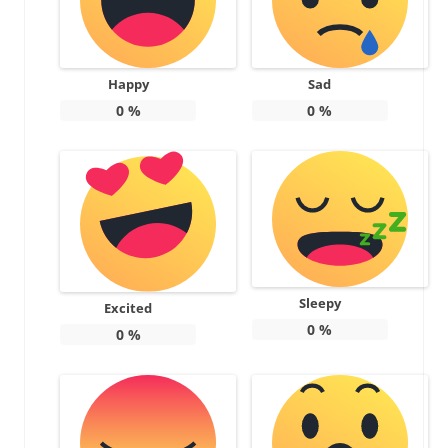
Happy
Sad
0
%
0
%
Sleepy
Excited
0
%
0
%