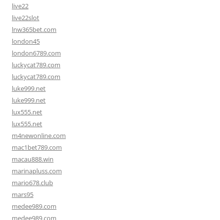
live22
live22slot
lnw365bet.com
london45
london6789.com
luckycat789.com
luckycat789.com
luke999.net
luke999.net
lux555.net
lux555.net
m4newonline.com
mac1bet789.com
macau888.win
marinapluss.com
mario678.club
mars95
medee989.com
medee989.com