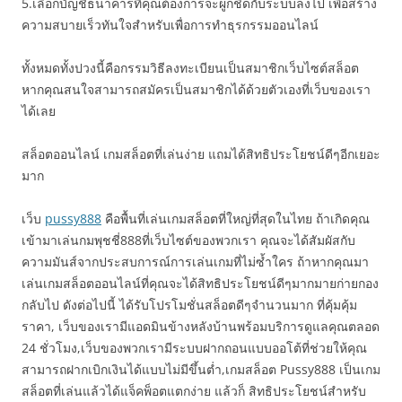
5.เลือกบัญชีธนาคารที่คุณต้องการจะผูกชิดกับระบบลงไป เพื่อสร้าง
ความสบายเร็วทันใจสำหรับเพื่อการทำธุรกรรมออนไลน์
ทั้งหมดทั้งปวงนี้คือกรรมวิธีลงทะเบียนเป็นสมาชิกเว็บไซต์สล็อต
หากคุณสนใจสามารถสมัครเป็นสมาชิกได้ด้วยตัวเองที่เว็บของเรา
ได้เลย
สล็อตออนไลน์ เกมสล็อตที่เล่นง่าย แถมได้สิทธิประโยชน์ดีๆอีกเยอะ
มาก
เว็บ
pussy888
คือพื้นที่เล่นเกมสล็อตที่ใหญ่ที่สุดในไทย ถ้าเกิดคุณ
เข้ามาเล่นกมพุชชี่888ที่เว็บไซต์ของพวกเรา คุณจะได้สัมผัสกับ
ความมันส์จากประสบการณ์การเล่นเกมที่ไม่ซ้ำใคร ถ้าหากคุณมา
เล่นเกมสล็อตออนไลน์ที่คุณจะได้สิทธิประโยชน์ดีๆมากมายก่ายกอง
กลับไป ดังต่อไปนี้ ได้รับโปรโมชั่นสล็อตดีๆจำนวนมาก ที่คุ้มคุ้ม
ราคา, เว็บของเรามีแอดมินข้างหลังบ้านพร้อมบริการดูแลคุณตลอด
24 ชั่วโมง,เว็บของพวกเรามีระบบฝากถอนแบบออโต้ที่ช่วยให้คุณ
สามารถฝากเบิกเงินได้แบบไม่มีขึ้นต่ำ,เกมสล็อต Pussy888 เป็นเกม
สล็อตที่เล่นแล้วได้แจ็คพ็อตแตกง่าย แล้วก็ สิทธิประโยชน์สำหรับ