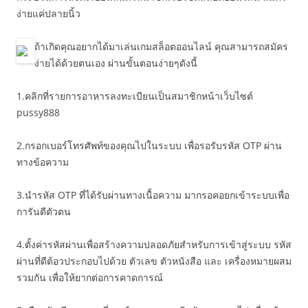
ง่ายแค่ปลายนิ้ว
ถ้าเกิดคุณอยากได้มาเล่นเกมสล็อตออนไลน์ คุณสามารถสมัคร
ง่ายได้ด้วยตนเอง ผ่านขั้นตอนง่ายๆดังนี้
1.คลิกที่รายการอาหารลงทะเบียนเป็นสมาชิกหน้าเว็บไซต์
pussy888
2.กรอกเบอร์โทรศัพท์ของคุณไปในระบบ เพื่อรอรับรหัส OTP ผ่าน
ทางข้อความ
3.นำรหัส OTP ที่ได้รับผ่านทางเนื้อความ มากรอคอยกเข้าระบบเพื่อ
การันตีตัวตน
4.ตั้งค่ารหัสผ่านเพื่อสร้างความปลอดภัยสำหรับการเข้าสู่ระบบ รหัส
ผ่านที่ดีต้อวประกอบไปด้วย ตัวเลข ตัวหนังสือ และ เครื่องหมายผสม
รวมกัน เพื่อให้ยากต่อการคาดการณ์