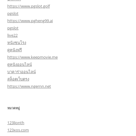
https://www.pgslot.golf
pgslot
https://www.pgheng99.ai
pgslot
live22
หนังชนโรง
ดูหนังฟรี
https://www.keepmovie.me
ดูหนังออนไลน์
บาคาร่าออนไลน์
สล็อตเว็บตรง
https://www.ngernn.net
หมวดหมู่
123lionth
123xos.com