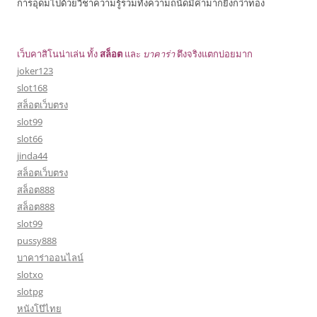
การอุดมไปด้วยวิชาความรู้รวมทั้งความถนัดมีค่ามากยิ่งกว่าทอง
เว็บคาสิโนน่าเล่น ทั้ง
สล็อต
และ
บาคาร่า
ตึงจริงแตกบ่อยมาก
joker123
slot168
สล็อตเว็บตรง
slot99
slot66
jinda44
สล็อตเว็บตรง
สล็อต888
สล็อต888
slot99
pussy888
บาคาร่าออนไลน์
slotxo
slotpg
หนังโป๊ไทย