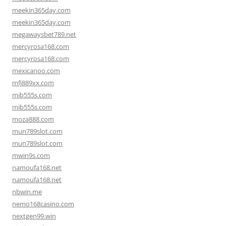
meekin365day.com
meekin365day.com
megawaysbet789.net
mercyrosa168.com
mercyrosa168.com
mexicanoo.com
mfj889xx.com
mib555s.com
mib555s.com
moza888.com
mun789slot.com
mun789slot.com
mwin9s.com
namoufa168.net
namoufa168.net
nbwin.me
nemo168casino.com
nextgen99.win