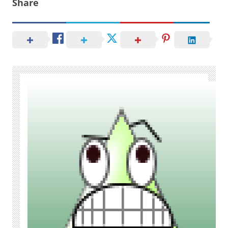
Share