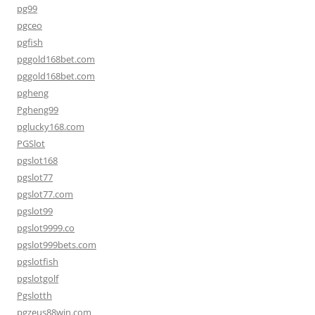
pg99
pgceo
pgfish
pggold168bet.com
pggold168bet.com
pgheng
Pgheng99
pglucky168.com
PGSlot
pgslot168
pgslot77
pgslot77.com
pgslot99
pgslot9999.co
pgslot999bets.com
pgslotfish
pgslotgolf
Pgslotth
pgzeus88win.com