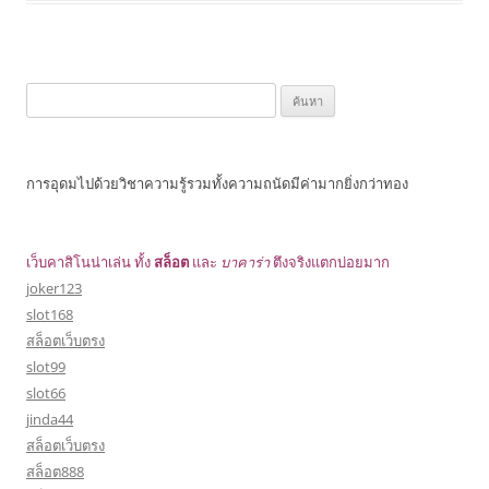
ค้นหา
สำหรับ:
การอุดมไปด้วยวิชาความรู้รวมทั้งความถนัดมีค่ามากยิ่งกว่าทอง
เว็บคาสิโนน่าเล่น ทั้ง
สล็อต
และ
บาคาร่า
ตึงจริงแตกบ่อยมาก
joker123
slot168
สล็อตเว็บตรง
slot99
slot66
jinda44
สล็อตเว็บตรง
สล็อต888