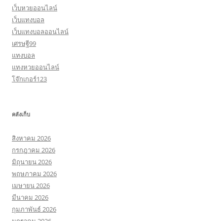
เว็บหวยออนไลน์
เว็บแทงบอล
เว็บแทงบอลออนไลน์
เศรษฐี99
แทงบอล
แทงหวยออนไลน์
โจ๊กเกอร์123
คลังเก็บ
สิงหาคม 2026
กรกฎาคม 2026
มิถุนายน 2026
พฤษภาคม 2026
เมษายน 2026
มีนาคม 2026
กุมภาพันธ์ 2026