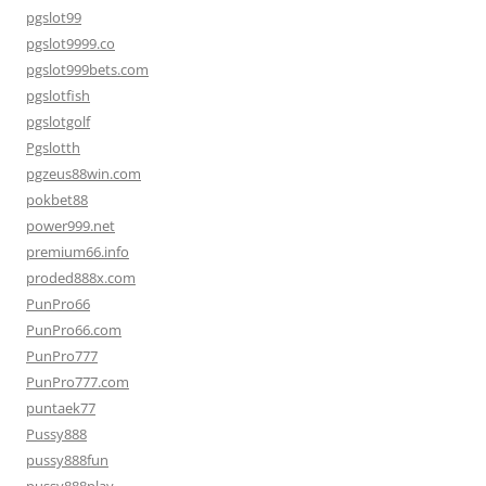
pgslot99
pgslot9999.co
pgslot999bets.com
pgslotfish
pgslotgolf
Pgslotth
pgzeus88win.com
pokbet88
power999.net
premium66.info
proded888x.com
PunPro66
PunPro66.com
PunPro777
PunPro777.com
puntaek77
Pussy888
pussy888fun