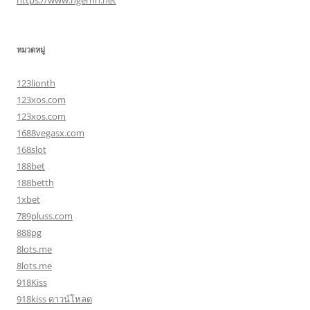
https://www.ngernn.net
หมวดหมู่
123lionth
123xos.com
123xos.com
1688vegasx.com
168slot
188bet
188betth
1xbet
789pluss.com
888pg
8lots.me
8lots.me
918Kiss
918kiss ดาวน์โหลด