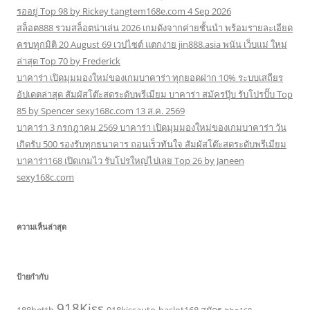
รออยู่ Top 98 by Rickey tangtem168e.com 4 Sep 2026
สล็อต888 รวมสล็อตน่าเล่น 2026 เกมดังจากค่ายชั้นนำ พร้อมรายละเอียด
ครบทุกมิติ 20 August 69 เวปไซต์ แตกง่าย jin888.asia พนัน เว็บแม่ ใหม่
ล่าสุด Top 70 by Frederick
บาคาร่า เปิดมุมมองใหม่ของเกมบาคาร่า ทุกยอดฝาก 10% ระบบเสถียร
อัปเดตล่าสุด สัมผัสโต๊ะสดระดับพรีเมียม บาคาร่า สมัครปุ๊บ รับโปรปั๊บ Top
85 by Spencer sexy168c.com 13 ส.ค. 2569
บาคาร่า 3 กรกฎาคม 2569 บาคาร่า เปิดมุมมองใหม่ของเกมบาคาร่า วัน
เกิดรับ 500 รองรับทุกธนาคาร ถอนเร็วทันใจ สัมผัสโต๊ะสดระดับพรีเมียม
บาคาร่า168 เปิดเกมไว รับโปรใหญ่ไปเลย Top 26 by Janeen
sexy168c.com
ความเห็นล่าสุด
ป้ายกำกับ
918Kiss