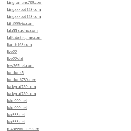
kingromans789.com
kingxxxbet123.com
kingxxxbet123.com
kitti999vip.com
lala55-casino.com
lalikabetsgame.com
lionth168.com
live22
live22slot
lnw365bet.com
london45
london6789.com
luckycat789.com
luckycat789.com
luke999.net
luke999.net
lux555.net
lux555.net
m4newonline.com