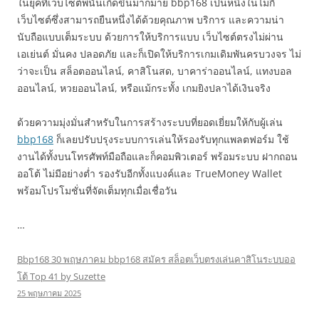
ในยุคที่เว็บไซต์พนันเกิดขึ้นมากมาย bbp168 เป็นหนึ่งในไม่กี่
เว็บไซต์ซึ่งสามารถยืนหนึ่งได้ด้วยคุณภาพ บริการ และความน่า
นับถือแบบเต็มระบบ ด้วยการให้บริการแบบ เว็บไซต์ตรงไม่ผ่าน
เอเย่นต์ มั่นคง ปลอดภัย และก็เปิดให้บริการเกมเดิมพันครบวงจร ไม่
ว่าจะเป็น สล็อตออนไลน์, คาสิโนสด, บาคาร่าออนไลน์, แทงบอล
ออนไลน์, หวยออนไลน์, หรือแม้กระทั้ง เกมยิงปลาได้เงินจริง
ด้วยความมุ่งมั่นสำหรับในการสร้างระบบที่ยอดเยี่ยมให้กับผู้เล่น
bbp168
ก็เลยปรับปรุงระบบการเล่นให้รองรับทุกแพลตฟอร์ม ใช้
งานได้ทั้งบนโทรศัพท์มือถือและก็คอมพิวเตอร์ พร้อมระบบ ฝากถอน
ออโต้ ไม่มีอย่างต่ำ รองรับอีกทั้งแบงค์และ TrueMoney Wallet
พร้อมโปรโมชั่นที่จัดเต็มทุกเมื่อเชื่อวัน
…
Bbp168 30 พฤษภาคม bbp168 สมัคร สล็อตเว็บตรงเล่นคาสิโนระบบออ
โต้ Top 41 by Suzette
25 พฤษภาคม 2025