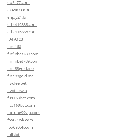
du2477.com
ek4567.com
enjoy24.fun
etbet16888.com
etbet16888.com
FAFA123
faro168
finfinbet789.com
finfinbet789.com
finn88gold.me
finn88gold.me
fiwdee.bet
fiwdee.win
fizz169bet.com
fizz169bet.com
fortune99vip.com
fox689ok.com
fox689ok.com
fullslot