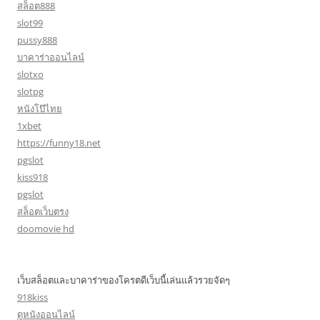
สล็อต888
slot99
pussy888
บาคาร่าออนไลน์
slotxo
slotpg
หนังโป๊ไทย
1xbet
https://funny18.net
pgslot
kiss918
pgslot
สล็อตเว็บตรง
doomovie hd
เว็บสล็อตและบาคาร่าของโครตดีเว็บนี้เล่นแล้วรวยจัดๆ
918kiss
ดูหนังออนไลน์