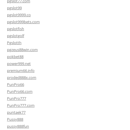
pgslot77.com
pgslot99
pgslot9999.co
pgslot999bets.com
pgslotfish
pgslotgolf
Pgslotth
pgzeus88win.com
pokbet88
power999.net
premium66.info
proded888x.com
PunPro66
PunPro66.com
PunPro777
PunPro777.com
puntaek77
Pussy888
pussy888fun