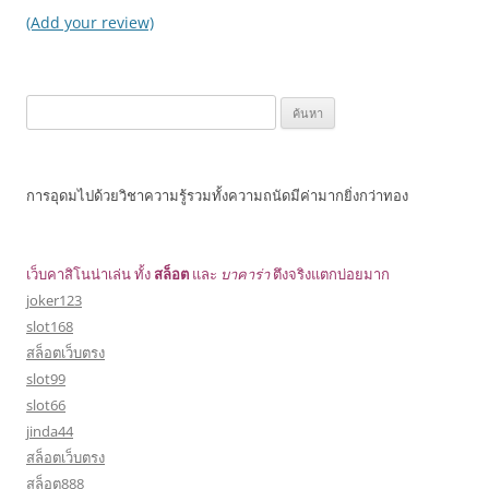
(Add your review)
ค้นหา
สำหรับ:
การอุดมไปด้วยวิชาความรู้รวมทั้งความถนัดมีค่ามากยิ่งกว่าทอง
เว็บคาสิโนน่าเล่น ทั้ง
สล็อต
และ
บาคาร่า
ตึงจริงแตกบ่อยมาก
joker123
slot168
สล็อตเว็บตรง
slot99
slot66
jinda44
สล็อตเว็บตรง
สล็อต888