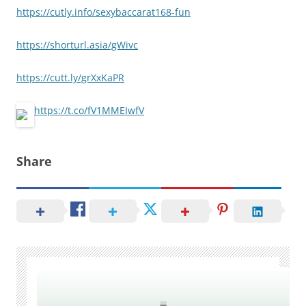
https://cutly.info/sexybaccarat168-fun
https://shorturl.asia/gWivc
https://cutt.ly/grXxKaPR
https://t.co/fV1MMEIwfV
Share