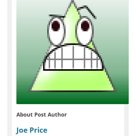
About Post Author
Joe Price