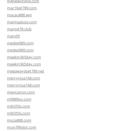
m4newonline.com
mac1bet789.com
macau888.win
marinapluss.com
mario678.club
mars95
medee989.com
medee989.com
meekin365day.com
meekin365day.com
megawaysbet789.net
mercyrosa168.com
mercyrosa168.com
mexicanoo.com
mfj889xx.com
mib555s.com
mib555s.com
moza888.com
mun789slot.com