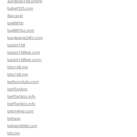
aungpao168.online
babet555.com
Baccarat
baj88thb
baj88thbz.com
bar4game24hr.com
baslot168
baslot168bet.com
baslot168bet.com/
bbp168.me
bbp168.me
betboxclubs.com
betflixtikto
betflixtikto.info
betflixtikto.info
betm4vip.com
betway
betwin6666.com
bitcoin