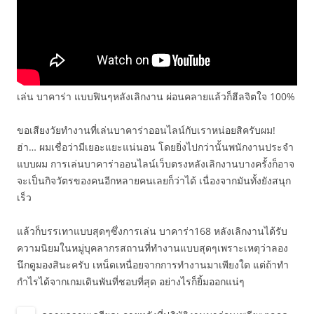
เล่น บาคาร่า แบบฟินๆหลังเลิกงาน ผ่อนคลายแล้วก็ฮีลจิตใจ 100%
ขอเสียงวัยทำงานที่เล่นบาคาร่าออนไลน์กับเราหน่อยสิครับผม!
ฮ่า… ผมเชื่อว่ามีเยอะแยะแน่นอน โดยยิ่งไปกว่านั้นพนักงานประจำ
แบบผม การเล่นบาคาร่าออนไลน์เว็บตรงหลังเลิกงานบางครั้งก็อาจ
จะเป็นกิจวัตรของคนอีกหลายคนเลยก็ว่าได้ เนื่องจากมันทั้งยังสนุก
เร็ว
แล้วก็บรรเทาแบบสุดๆซึ่งการเล่น บาคาร่า168 หลังเลิกงานได้รับ
ความนิยมในหมู่บุคลากรสถานที่ทำงานแบบสุดๆเพราะเหตุว่าลอง
นึกดูมองสินะครับ เหน็ดเหนื่อยจากการทำงานมาเพียงใด แต่ถ้าทำ
กำไรได้จากเกมเดินพันที่ชอบที่สุด อย่างไรก็ยิ้มออกแน่ๆ