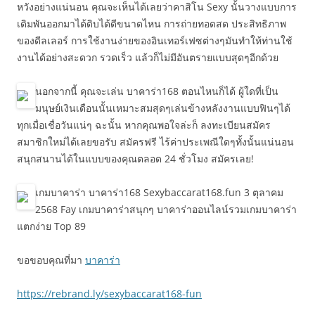
หวังอย่างแน่นอน คุณจะเห็นได้เลยว่าคาสิโน Sexy นั้นวางแบบการ
เดิมพันออกมาได้ดิบได้ดีขนาดไหน การถ่ายทอดสด ประสิทธิภาพ
ของดีลเลอร์ การใช้งานง่ายของอินเทอร์เฟซต่างๆมันทำให้ท่านใช้
งานได้อย่างสะดวก รวดเร็ว แล้วก็ไม่มีอันตรายแบบสุดๆอีกด้วย
นอกจากนี้ คุณจะเล่น บาคาร่า168 ตอนไหนก็ได้ ผู้ใดที่เป็น
มนุษย์เงินเดือนนั้นเหมาะสมสุดๆเล่นข้างหลังงานแบบฟินๆได้
ทุกเมื่อเชื่อวันแน่ๆ ฉะนั้น หากคุณพอใจล่ะก็ ลงทะเบียนสมัคร
สมาชิกใหม่ได้เลยขอรับ สมัครฟรี ไร้ค่าประเพณีใดๆทั้งนั้นแน่นอน
สนุกสนานได้ในแบบของคุณตลอด 24 ชั่วโมง สมัครเลย!
เกมบาคาร่า บาคาร่า168 Sexybaccarat168.fun 3 ตุลาคม
2568 Fay เกมบาคาร่าสนุกๆ บาคาร่าออนไลน์รวมเกมบาคาร่า
แตกง่าย Top 89
ขอขอบคุณที่มา
บาคาร่า
https://rebrand.ly/sexybaccarat168-fun