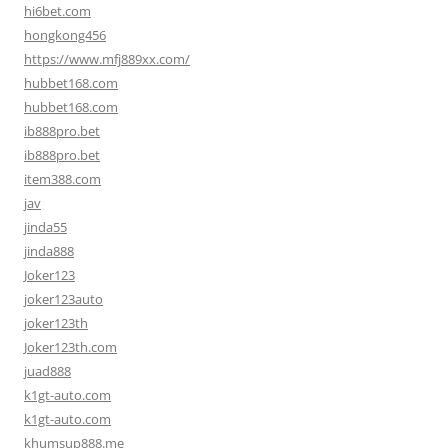
hi6bet.com
hongkong456
https://www.mfj889xx.com/
hubbet168.com
hubbet168.com
ib888pro.bet
ib888pro.bet
item388.com
jav
jinda55
jinda888
Joker123
joker123auto
joker123th
Joker123th.com
juad888
k1gt-auto.com
k1gt-auto.com
khumsup888.me