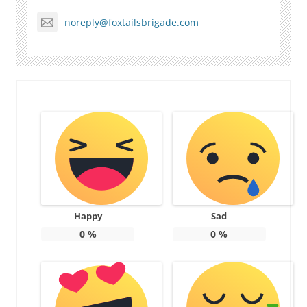
noreply@foxtailsbrigade.com
Happy
Sad
0
%
0
%