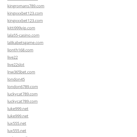
kingromans789.com
kingxxxbet123.com
kingxxxbet123.com
kitti999vip.com
lala55-casino.com
lalikabetsgame.com
lionth168.com
live22
live22slot
lnw365bet.com
london45
london6789.com
luckycat789.com
luckycat789.com
luke999.net
luke999.net
lux555.net
lux555.net