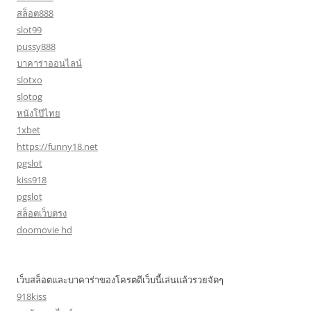
สล็อต888
slot99
pussy888
บาคาร่าออนไลน์
slotxo
slotpg
หนังโป๊ไทย
1xbet
https://funny18.net
pgslot
kiss918
pgslot
สล็อตเว็บตรง
doomovie hd
เว็บสล็อตและบาคาร่าของโครตดีเว็บนี้เล่นแล้วรวยจัดๆ
918kiss