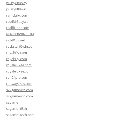
pussy888play
pussy888win
ramclubx.com
rasri365day.com
realflikbet.com
RENO88WIN.COM
rich8188.net
rockstar66win.com
royal99y.com
royal99y.com
royaleluxee.com
royaleluxee.com
run24pro.com
runway789s.com
s2kgamewin.com
s2kgamewin.com
sagame
sagame168th
sagame168th.com