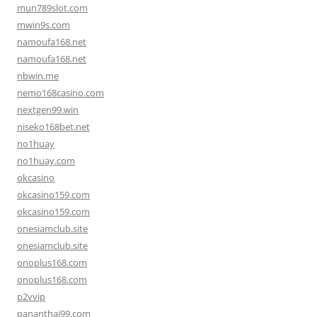
mun789slot.com
mwin9s.com
namoufa168.net
namoufa168.net
nbwin.me
nemo168casino.com
nextgen99.win
niseko168bet.net
no1huay
no1huay.com
okcasino
okcasino159.com
okcasino159.com
onesiamclub.site
onesiamclub.site
onoplus168.com
onoplus168.com
p2vvip
pananthai99.com