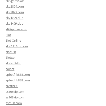
six9game.win
sky2899.com
sky2899.com
skylix99.club
skylix99.club
sl99games.com
Slot
Slot Online
slot1111ok.com
slot168
Slotxo
slotxo24hr
soibet
spbetflik888.com
spbetflik888.com
sretthi99
ss168vip.com
ss168vip.com
ssc168.com