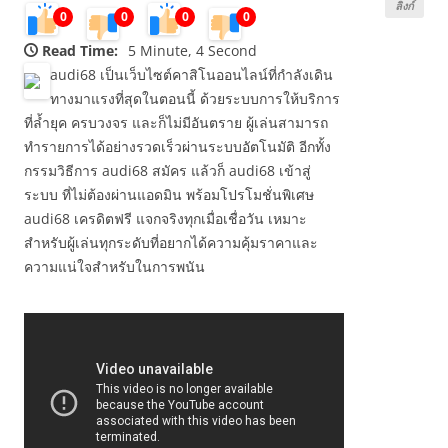
ลิงก์
0
0
0
0
Read Time:
5 Minute, 4 Second
audi68 เป็นเว็บไซต์คาสิโนออนไลน์ที่กำลังเดิน
ทางมาแรงที่สุดในตอนนี้ ด้วยระบบการให้บริการ
ที่ล้ำยุค ครบวงจร และก็ไม่มีอันตราย ผู้เล่นสามารถ
ทำรายการได้อย่างรวดเร็วผ่านระบบอัตโนมัติ อีกทั้ง
กรรมวิธีการ audi68 สมัคร แล้วก็ audi68 เข้าสู่
ระบบ ที่ไม่ต้องผ่านแอดมิน พร้อมโปรโมชั่นพิเศษ
audi68 เครดิตฟรี แจกจริงทุกเมื่อเชื่อวัน เหมาะ
สำหรับผู้เล่นทุกระดับที่อยากได้ความคุ้มราคาและ
ความแน่ใจสำหรับในการพนัน