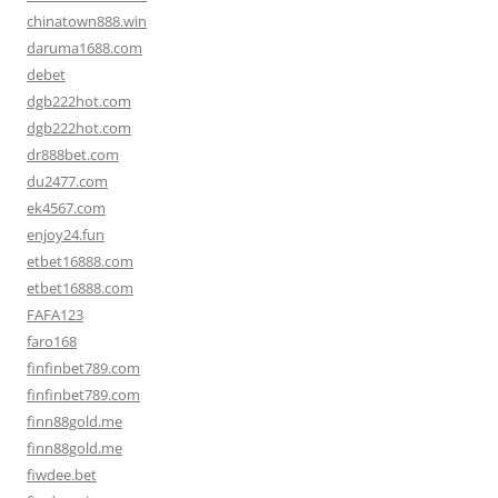
chinatown888.win
daruma1688.com
debet
dgb222hot.com
dgb222hot.com
dr888bet.com
du2477.com
ek4567.com
enjoy24.fun
etbet16888.com
etbet16888.com
FAFA123
faro168
finfinbet789.com
finfinbet789.com
finn88gold.me
finn88gold.me
fiwdee.bet