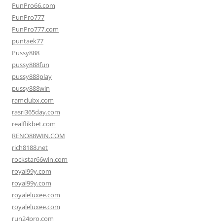
PunPro66.com
PunPro777
PunPro777.com
puntaek77
Pussy888
pussy888fun
pussy888play
pussy888win
ramclubx.com
rasri365day.com
realflikbet.com
RENO88WIN.COM
rich8188.net
rockstar66win.com
royal99y.com
royal99y.com
royaleluxee.com
royaleluxee.com
run24pro.com