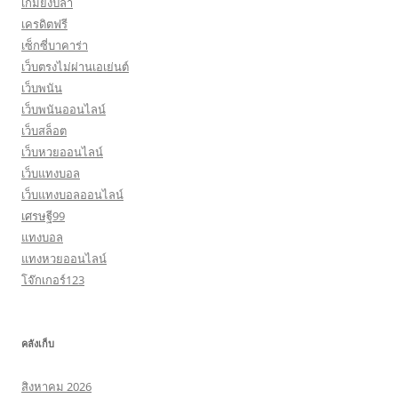
เกมยิงปลา
เครดิตฟรี
เซ็กซี่บาคาร่า
เว็บตรงไม่ผ่านเอเย่นต์
เว็บพนัน
เว็บพนันออนไลน์
เว็บสล็อต
เว็บหวยออนไลน์
เว็บแทงบอล
เว็บแทงบอลออนไลน์
เศรษฐี99
แทงบอล
แทงหวยออนไลน์
โจ๊กเกอร์123
คลังเก็บ
สิงหาคม 2026