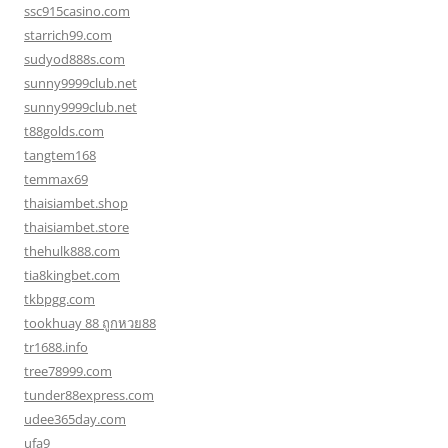
ssc915casino.com
starrich99.com
sudyod888s.com
sunny9999club.net
sunny9999club.net
t88golds.com
tangtem168
temmax69
thaisiambet.shop
thaisiambet.store
thehulk888.com
tia8kingbet.com
tkbpgg.com
tookhuay 88 ถูกหวย88
tr1688.info
tree78999.com
tunder88express.com
udee365day.com
ufa9