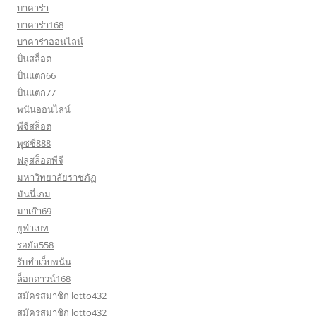
บาคาร่า
บาคาร่า168
บาคาร่าออนไลน์
ปั่นสล็อต
ปั่นแตก66
ปั่นแตก77
พนันออนไลน์
พีจีสล็อต
พุซซี่888
ฟลูสล็อตพีจี
มหาวิทยาลัยราชภัฏ
มันนี่เกม
มาเก๊า69
ยูฟ่าเบท
รอยัล558
รับทำเว็บพนัน
ล็อกดาวน์168
สมัครสมาชิก lotto432
สมัครสมาชิก lotto432