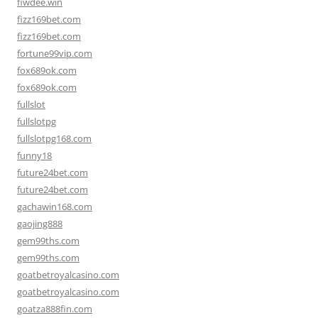
fiwdee.win
fizz169bet.com
fizz169bet.com
fortune99vip.com
fox689ok.com
fox689ok.com
fullslot
fullslotpg
fullslotpg168.com
funny18
future24bet.com
future24bet.com
gachawin168.com
gaojing888
gem99ths.com
gem99ths.com
goatbetroyalcasino.com
goatbetroyalcasino.com
goatza888fin.com