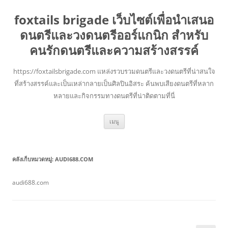
foxtails brigade เว็บไซต์เพื่อนำเสนอ
ดนตรีและวงดนตรีออร์แกนิก สำหรับ
คนรักดนตรีและความสร้างสรรค์
https://foxtailsbrigade.com แหล่งรวบรวมดนตรีและวงดนตรีที่น่าสนใจ
ที่สร้างสรรค์และเป็นเหล่ากลายเป็นศิลปินอิสระ ค้นพบเสียงดนตรีที่หลาก
หลายและกิจกรรมทางดนตรีที่น่าติดตามที่นี่
ข้าม
เมนู
ไป
ยัง
เนื้อหา
คลังเก็บหมวดหมู่:
AUDI688.COM
audi688.com