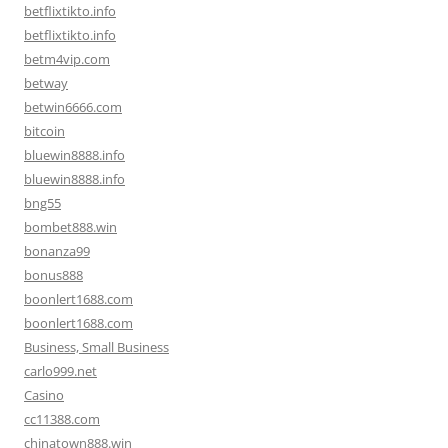
betflixtikto.info
betflixtikto.info
betm4vip.com
betway
betwin6666.com
bitcoin
bluewin8888.info
bluewin8888.info
bng55
bombet888.win
bonanza99
bonus888
boonlert1688.com
boonlert1688.com
Business, Small Business
carlo999.net
Casino
cc11388.com
chinatown888.win