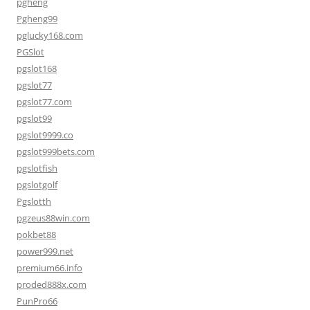
pgheng
Pgheng99
pglucky168.com
PGSlot
pgslot168
pgslot77
pgslot77.com
pgslot99
pgslot9999.co
pgslot999bets.com
pgslotfish
pgslotgolf
Pgslotth
pgzeus88win.com
pokbet88
power999.net
premium66.info
proded888x.com
PunPro66