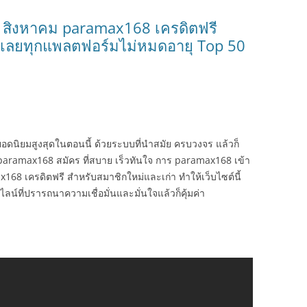
4 สิงหาคม paramax168 เครดิตฟรี
ด้เลยทุกแพลตฟอร์มไม่หมดอายุ Top 50
ดนิยมสูงสุดในตอนนี้ ด้วยระบบที่นำสมัย ครบวงจร แล้วก็
ร paramax168 สมัคร ที่สบาย เร็วทันใจ การ paramax168 เข้า
168 เครดิตฟรี สำหรับสมาชิกใหม่และเก่า ทำให้เว็บไซต์นี้
ลน์ที่ปรารถนาความเชื่อมั่นและมั่นใจแล้วก็คุ้มค่า