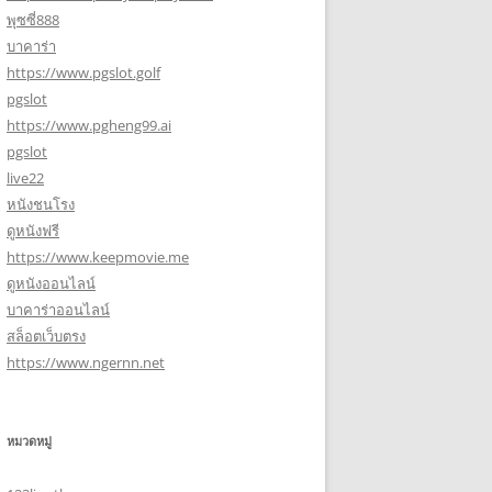
พุซซี่888
บาคาร่า
https://www.pgslot.golf
pgslot
https://www.pgheng99.ai
pgslot
live22
หนังชนโรง
ดูหนังฟรี
https://www.keepmovie.me
ดูหนังออนไลน์
บาคาร่าออนไลน์
สล็อตเว็บตรง
https://www.ngernn.net
หมวดหมู่