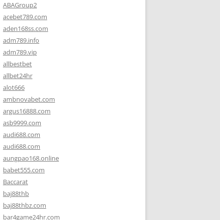
ABAGroup2
acebet789.com
aden168ss.com
adm789.info
adm789.vip
allbestbet
allbet24hr
alot666
ambnovabet.com
argus16888.com
asb9999.com
audi688.com
audi688.com
aungpao168.online
babet555.com
Baccarat
baj88thb
baj88thbz.com
bar4game24hr.com