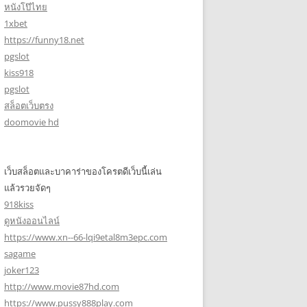
หนังโป๊ไทย
1xbet
https://funny18.net
pgslot
kiss918
pgslot
สล็อตเว็บตรง
doomovie hd
เว็บสล็อตและบาคาร่าของโครตดีเว็บนี้เล่น
แล้วรวยจัดๆ
918kiss
ดูหนังออนไลน์
https://www.xn--66-lqi9etal8m3epc.com
sagame
joker123
http://www.movie87hd.com
https://www.pussy888play.com