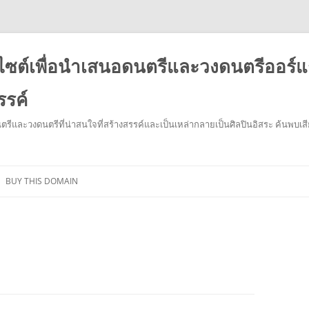
บไซต์เพื่อนำเสนอดนตรีและวงดนตรีออร์แ
รค์
ตรีและวงดนตรีที่น่าสนใจที่สร้างสรรค์และเป็นเหล่ากลายเป็นศิลปินอิสระ ค้นพบเ
ข้าม
ไป
BUY THIS DOMAIN
ยัง
เนื้อหา