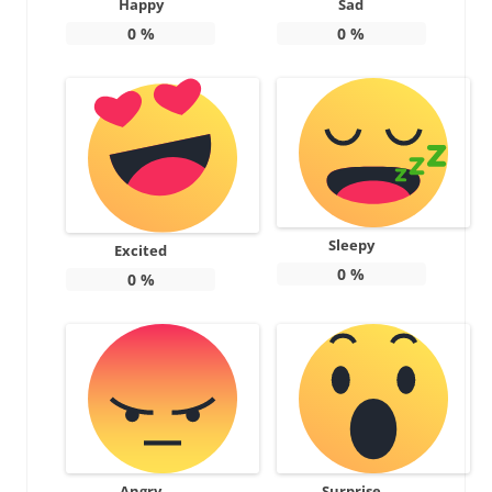
Happy
Sad
0
%
0
%
Sleepy
Excited
0
%
0
%
Angry
Surprise