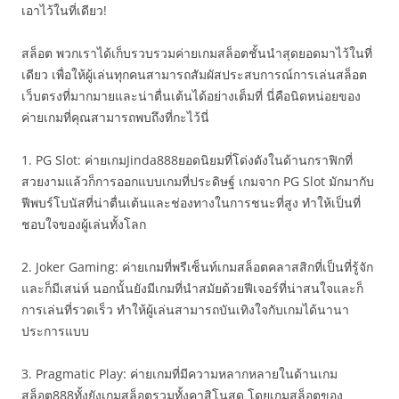
เอาไว้ในที่เดียว!
สล็อต พวกเราได้เก็บรวบรวมค่ายเกมสล็อตชั้นนำสุดยอดมาไว้ในที่
เดียว เพื่อให้ผู้เล่นทุกคนสามารถสัมผัสประสบการณ์การเล่นสล็อต
เว็บตรงที่มากมายและน่าตื่นเต้นได้อย่างเต็มที่ นี่คือนิดหน่อยของ
ค่ายเกมที่คุณสามารถพบถึงที่กะไว้นี่
1. PG Slot: ค่ายเกมJinda888ยอดนิยมที่โด่งดังในด้านกราฟิกที่
สวยงามแล้วก็การออกแบบเกมที่ประดิษฐ์ เกมจาก PG Slot มักมากับ
ฟีพบร์โบนัสที่น่าตื่นเต้นและช่องทางในการชนะที่สูง ทำให้เป็นที่
ชอบใจของผู้เล่นทั้งโลก
2. Joker Gaming: ค่ายเกมที่พรีเซ็นท์เกมสล็อตคลาสสิกที่เป็นที่รู้จัก
และก็มีเสน่ห์ นอกนั้นยังมีเกมที่นำสมัยด้วยฟีเจอร์ที่น่าสนใจและก็
การเล่นที่รวดเร็ว ทำให้ผู้เล่นสามารถบันเทิงใจกับเกมได้นานา
ประการแบบ
3. Pragmatic Play: ค่ายเกมที่มีความหลากหลายในด้านเกม
สล็อต888ทั้งยังเกมสล็อตรวมทั้งคาสิโนสด โดยเกมสล็อตของ