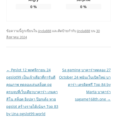
0
%
0
%
ข้อความนี้ถูกเขียนใน
jinda888
และติดป้ายกำกับ
jinda888
บน
30
สิงหาคม 2024
เมนู
←
Pgslot 12 พฤศจิกายน 24
Sa gaming บาคาร่าทดลอง 27
นำทาง
pgslot99 เป็นเจ้าเดียวที่การันตี
October 24 พนันเว็บเปิดใหม่ บา
เรื่อง
คุณภาพ ทดลองเล่นสล็อต pg
คาร่า เครดิตฟรี Top 84 by
ครบจบที่เว็บเดียวบาคาร่า เกมคา
Marta บาคาร่า
สิโน สล็อต ยิงปลา ป๊อกเด้ง หวย
sagame168th.one
→
pgslot สร้างรายได้เน้นๆ Top 83
by Una pgslot99.world