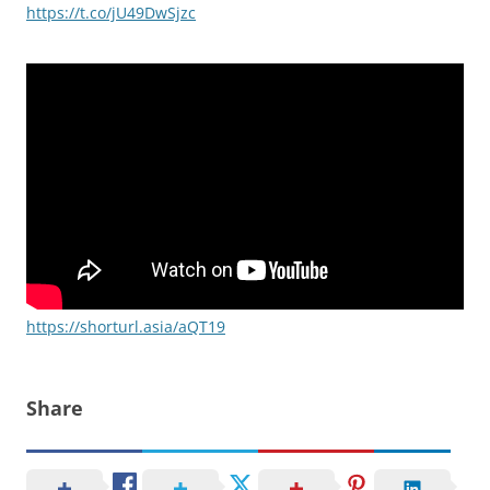
https://t.co/jU49DwSjzc
https://shorturl.asia/aQT19
Share