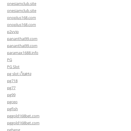
onesiamclub.site
onesiamclub.site
onoplus168.com
onoplus168.com
p2vvip
pananthai99.com
pananthai99.com
paramax1688.info
PG
PG Slot
pg slot เว็บตรง
pg718
pg77
pg99
pgceo
pgfish
pggold168bet.com
pggold168bet.com
pgheng