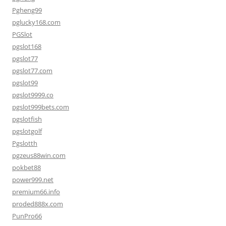
Pgheng99
pglucky168.com
PGSlot
pgslot168
pgslot77
pgslot77.com
pgslot99
pgslot9999.co
pgslot999bets.com
pgslotfish
pgslotgolf
Pgslotth
pgzeus88win.com
pokbet88
power999.net
premium66.info
proded888x.com
PunPro66