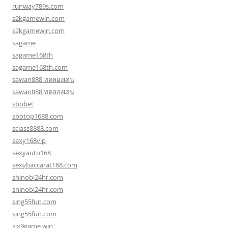
runway789s.com
s2kgamewin.com
s2kgamewin.com
sagame
sagame168th
sagame168th.com
sawan888 ทดลองเล่น
sawan888 ทดลองเล่น
sbobet
sbotop1688.com
sclass8888.com
sexy168vip
sexyauto168
sexybaccarat168.com
shinobi24hr.com
shinobi24hr.com
sing55fun.com
sing55fun.com
six9game.win