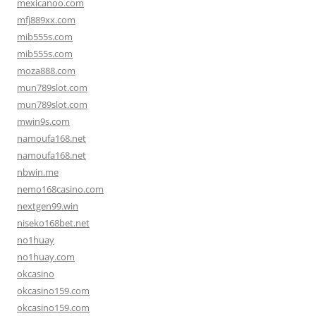
mexicanoo.com
mfj889xx.com
mib555s.com
mib555s.com
moza888.com
mun789slot.com
mun789slot.com
mwin9s.com
namoufa168.net
namoufa168.net
nbwin.me
nemo168casino.com
nextgen99.win
niseko168bet.net
no1huay
no1huay.com
okcasino
okcasino159.com
okcasino159.com