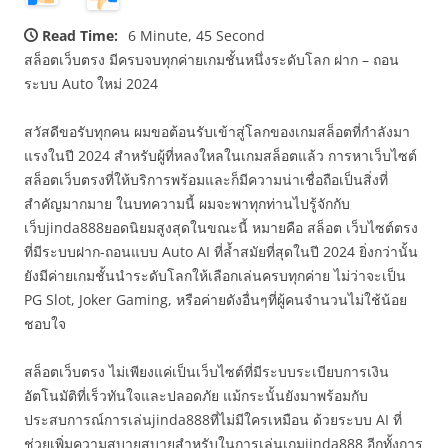
Read Time:
6 Minute, 45 Second
สล็อตเว็บตรง มีครบจบทุกค่ายเกมชั้นหนึ่งระดับโลก ฝาก – ถอน
ระบบ Auto ใหม่ 2024
สวัสดีขอรับทุกคน ผมขอต้อนรับเข้าสู่โลกของเกมสล็อตที่กำลังมา
แรงในปี 2024 สำหรับผู้ที่หลงใหลในเกมสล็อตแล้ว การหาเว็บไซต์
สล็อตเว็บตรงที่ให้บริการพร้อมและก็มีความน่าเชื่อถือเป็นสิ่งที่
สำคัญมากมาย ในบทความนี้ ผมจะพาทุกท่านไปรู้จักกับ
เว็บjinda888ยอดนิยมสูงสุดในขณะนี้ หมายคือ สล็อต เว็บไซต์ตรง
ที่มีระบบฝาก-ถอนแบบ Auto AI ที่ล้ำสมัยที่สุดในปี 2024 ยิ่งกว่านั้น
ยังมีค่ายเกมชั้นนำระดับโลกให้เลือกเล่นครบทุกค่าย ไม่ว่าจะเป็น
PG Slot, Joker Gaming, หรือค่ายดังอื่นๆที่ผู้คนจำนวนไม่ใช้น้อย
ชอบใจ
สล็อตเว็บตรง ไม่เพียงแค่เป็นเว็บไซต์ที่มีระบบระเบียบการเงิน
อัตโนมัติที่เร็วทันใจและปลอดภัย แม้กระนั้นยังมาพร้อมกับ
ประสบการณ์การเล่นjinda888ที่ไม่มีใครเหมือน ด้วยระบบ AI ที่
ช่วยเพิ่มความสบายสบายสำหรับในการเล่นเกมjinda888 อีกทั้งการ