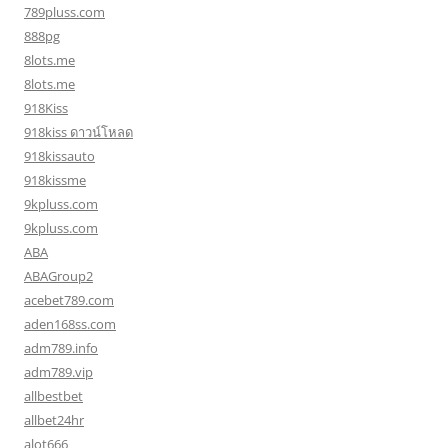
789pluss.com
888pg
8lots.me
8lots.me
918Kiss
918kiss ดาวน์โหลด
918kissauto
918kissme
9kpluss.com
9kpluss.com
ABA
ABAGroup2
acebet789.com
aden168ss.com
adm789.info
adm789.vip
allbestbet
allbet24hr
alot666