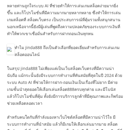
หลายท่านถูกใจระบบ AI ที่ช่วยทำให้การเล่นเกมสล็อตง่ายมากยิ่ง
ขึ้น และก็โปรโมชั่นที่มีความมากมายหลากหลาย ซึ่งทำให้การเล่น
เกมสล็อตที่ สล็อตเว็บตรง เป็นประสบการณ์ที่คุ้มรวมทั้งสนุกสนาน
นอกเหนือจากนี้ยังมีผู้เล่นที่พูดถึงความปลอดภัยของระบบการเงินที่
ทำให้พวกเขาเชื่อมั่นสำหรับการฝากถอนเงินทุกหน
ทำไม jinda888 ถึงเป็นตัวเลือกที่ยอดเยี่ยมสำหรับการเล่นเกม
สล็อตออนไลน์
ในสรุป jinda888 ไม่เพียงแค่เป็นเว็บสล็อตเว็บตรงที่มีความน่า
นับถือ แม้กระนั้นยังมีระบบการทำงานที่ทันสมัยที่สุดในปี 2024 ด้วย
ระบบ Auto AI ที่ช่วยให้การฝาก-ถอนเงินเป็นเรื่องที่ไม่ยาก มีค่าย
เกมชั้นนำสุดยอดให้เลือกเล่นสล็อต888ครบทุกค่าย และมีโบนัส
แล้วก็โปรโมชั่นที่คุ้ม ทั้งยังมีการบริการลูกค้าที่มีคุณภาพและก็พร้อม
ช่วยเหลือตลอดเวลา
สำหรับคนใดกันที่กำลังมองหาเว็บไซต์สล็อตที่มีความน่าไว้ใจ มี
ระบบการทำงานที่นำสมัย แล้วก็มีเกมให้เลือกเล่นมากมาย สล็อต