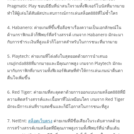
Pragmatic Play ชอบมีธีมที่น่าสนใจรวมทั้งฟีเจอร์โบนัสที่มากมาย
ทำให้ผู้เล่นได้สัมผัสประสบการณ์การเล่นสล็อต888ที่ไม่ซ้ำใคร
4. Habanero: ค่ายเกมที่ขึ้นชื่อลือชาเรื่องความเป็นเอกลักษณ์ใน
ด้านกราฟิกแล้วก็ฟีพบร์ที่สร้างสรรค์ เกมจาก Habanero มักจะมา
กับการชำระเงินที่สูงแล้วก็โอกาสสำหรับในการชนะที่มากมาย
5. Playtech: ค่ายเกมที่โด่งดังในสุดยอดด้วยการนำเสนอ
เกมJinda888ที่มากมายและมีคุณภาพสูง เกมจาก Playtech มักจะ
มากับกราฟิกที่งามรวมทั้งฟีเจอร์พิเศษที่ทำให้การเล่นเกมน่าตื่นตา
ตื่นใจเพิ่มขึ้น
6. Red Tiger: ค่ายเกมที่สะดุดตาด้วยการออกแบบเกมสล็อต888ที่มี
ความคิดสร้างสรรค์และเนื้อหาที่ไม่เหมือนใคร เกมจาก Red Tiger
มักจะมีการเล่นที่ราบสดชื่นและก็มีโอกาสในการชนะที่สูง
7. NetEnt:
สล็อตเว็บตรง
ค่ายเกมที่มีชื่อเสียงในระดับสากลด้วย
การสร้างสรรค์เกมสล็อตที่มีคุณภาพสูงรวมทั้งฟีพบร์ที่น่าตื่นเต้น