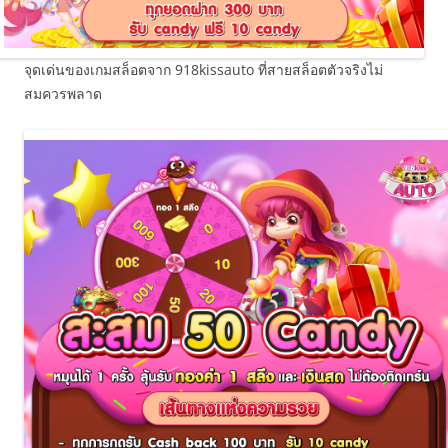
จุดเด่นของเกมสล็อตจาก 918kissauto ที่สายสล็อตตัวจริงไม่
สมควรพลาด