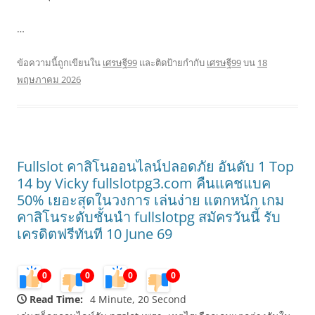
…
ข้อความนี้ถูกเขียนใน
เศรษฐี99
และติดป้ายกำกับ
เศรษฐี99
บน
18
พฤษภาคม 2026
Fullslot คาสิโนออนไลน์ปลอดภัย อันดับ 1 Top
14 by Vicky fullslotpg3.com คืนแคชแบค
50% เยอะสุดในวงการ เล่นง่าย แตกหนัก เกม
คาสิโนระดับชั้นนำ fullslotpg สมัครวันนี้ รับ
เครดิตฟรีทันที 10 June 69
0
0
0
0
Read Time:
4 Minute, 20 Second