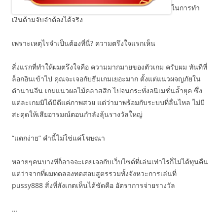
ในการทำ
เงินด้ามจับจำต้องได้จริง
เพราะเหตุไรจำเป็นต้องที่นี่? ความตรึงใจแรกเห็น
สิ่งแรกที่ทำให้ผมตรึงใจคือ ความมากมายของตัวเกม ครับผม ทันทีที่
ล็อกอินเข้าไป คุณจะเจอกับธีมเกมเยอะมาก ตั้งแต่แนวผจญภัยใน
ตำนานจีน เกมแนวผลไม้คลาสสิก ไปจนกระทั่งอนิเมชั่นล้ำยุค ซึ่ง
แต่ละเกมมิได้มีดีแค่ภาพสวย แต่ว่ามาพร้อมกับระบบที่ลื่นไหล ไม่มี
สะดุดให้เสียอารมณ์ตอนกำลังลุ้นรางวัลใหญ่
“แตกง่าย” คำนี้ไม่ใช่แค่โฆษณา
หลายๆคนบางทีก็อาจจะเคยเจอกับเว็บไซต์ที่เล่นเท่าไรก็ไม่ได้ทุนคืน
แต่ว่าจากที่ผมทดลองทดสอบสูตรรวมทั้งจังหวะการเล่นที่
pussy888 สิ่งที่สังเกตเห็นได้ชัดคือ อัตราการจ่ายรางวัล
…