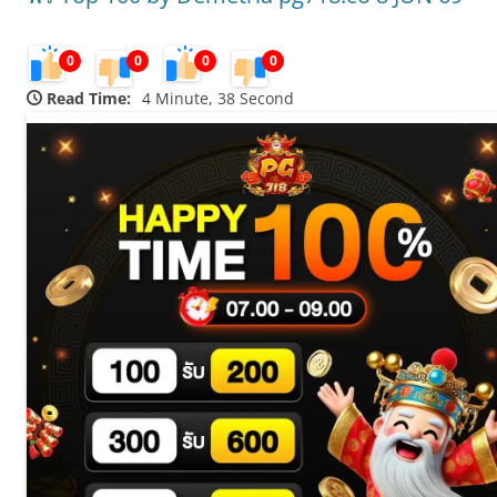
0
0
0
0
Read Time:
4 Minute, 38 Second