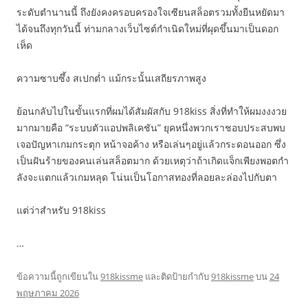
ระดับตำนานนี้ ถึงยังคงครอบครองใจเซียนสล็อตรวมทั้งยืนหยัดมา
ได้จนถึงทุกวันนี้ ท่ามกลางเว็บไซต์กำเนิดใหม่ที่ผุดขึ้นมาเป็นดอก
เห็ด
ความซาบซึ้ง สเปกต่ำ แม้กระนั้นเสถียรภาพสูง
ย้อนกลับไปในขั้นแรกที่ผมได้สัมผัสกับ 918kiss สิ่งที่ทำให้ผมงงงวย
มากมายคือ “ระบบตัวแอปพลิเคชัน” ยุคหนึ่งพวกเราชอบประสบพบ
เจอปัญหาเกมกระตุก หน้าจอค้าง หรือเล่นๆอยู่แล้วกระดอนออก ซึ่ง
เป็นฝันร้ายของคนเล่นสล็อตมาก ด้วยเหตุว่าถ้าเกิดแจ็กเพียงพอตกำ
ลังจะแตกแล้วเกมหลุด โน่นเป็นโอกาสทองที่ลอยละล่องไปกับตา
แต่ว่าสำหรับ 918kiss
…
ข้อความนี้ถูกเขียนใน
918kissme
และติดป้ายกำกับ
918kissme
บน
24
พฤษภาคม 2026