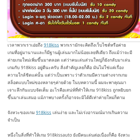
เวลาพวกเราเอ่ยถึง
918kiss
พวกเรามักจะคิดถึงเว็บไซต์หรือค่าย
เกมที่อยู่มานานและก็มีฐานผู้เล่นมากไม่น้อยเลยทีเดียว ถึงแม้ว่าจะมี
ค่ายเกมใหม่เพิ่มขึ้นมาตลอด แต่ว่าคนเล่นส่วนใหญ่ก็ยังกลับมาเล่น
เกมกับ 918kiss อยู่ดีนะครับ สิ่งสำคัญเลยก็คือ มันไม่ใช่แค่เรื่อง
ความใกล้ชิดแค่นั้น แต่ว่าเป็นเพราะว่าตัวเกมมีความต่างจากเกม
สล็อตแบบใหม่ของหลายๆค่ายด้วย ในบทความนี้ ผมจะพาคุณมา
เจาะลึกกันแบบจัดเต็ม อะไรคือเสน่ห์ที่ทำให้เกม 918kiss ถูกหยิบยก
ขึ้นมาเล่นเสมอ แม้ภาพบางครั้งก็อาจจะมิได้ดีเท่าค่ายใหม่ก็ตาม
จังหวะของเกม
918kiss
เล่นง่าย และไม่เร่งอารมณ์มากเกินความ
จำเป็น
หนึ่งในสิ่งที่ทำให้เกม 918kissauto ยังมีคนเล่นต่อเนื่องก็คือ จังหวะ