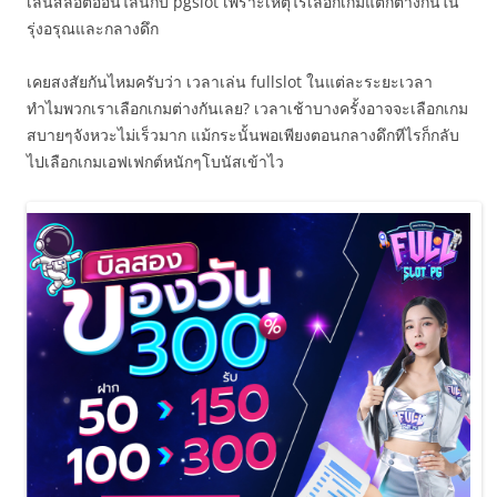
เล่นสล็อตออนไลน์กับ pgslot เพราะเหตุไรเลือกเกมแตกต่างกันใน
รุ่งอรุณและกลางดึก
เคยสงสัยกันไหมครับว่า เวลาเล่น fullslot ในแต่ละระยะเวลา
ทำไมพวกเราเลือกเกมต่างกันเลย? เวลาเช้าบางครั้งอาจจะเลือกเกม
สบายๆจังหวะไม่เร็วมาก แม้กระนั้นพอเพียงตอนกลางดึกทีไรก็กลับ
ไปเลือกเกมเอฟเฟกต์หนักๆโบนัสเข้าไว