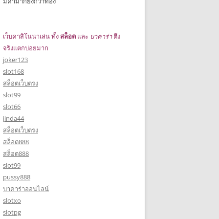
มีค่ามากยิ่งกว่าทอง
เว็บคาสิโนน่าเล่น ทั้ง
สล็อต
และ
บาคาร่า
ตึง
จริงแตกบ่อยมาก
joker123
slot168
สล็อตเว็บตรง
slot99
slot66
jinda44
สล็อตเว็บตรง
สล็อต888
สล็อต888
slot99
pussy888
บาคาร่าออนไลน์
slotxo
slotpg