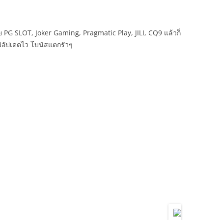
PG SLOT, Joker Gaming, Pragmatic Play, JILI, CQ9 แล้วก็
ม่อัปเดตไว โบนัสแตกรัวๆ