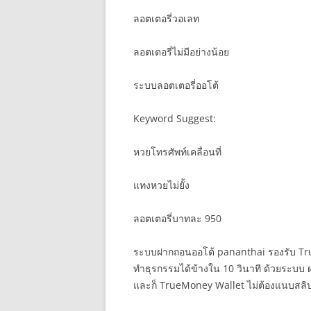
ลอตเตอรี่วอเลท
ลอตเตอรี่ไม่มีอย่างน้อย
ระบบลอตเตอรี่ออโต้
Keyword Suggest:
หวยโทรศัพท์เคลื่อนที่
แทงหวยไม่ยั้ง
ลอตเตอรี่บาทละ 950
ระบบฝากถอนออโต้ pananthai รองรับ Tr
ทำธุรกรรมได้ข้างใน 10 วินาที ด้วยระบบ 
และก็ TrueMoney Wallet ไม่ต้องแนบสลิป 