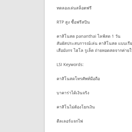
ทดลองเล่นสล็อตฟรี
RTP สูง ซื้อฟรีสปิน
คาสิโนสด pananthai ไลฟ์สด 1 วัน
สัมผัสประสบการณ์เล่น คาสิโนสด แบบเรียลไ
เสือมังกร ไฮโล รูเล็ต ถ่ายทอดสดจากค่า
LSI Keywords:
คาสิโนสดโทรศัพท์มือถือ
บาคาร่าได้เงินจริง
คาสิโนไม่ต้องโยกเงิน
ดีลเลอร์แจกไพ่