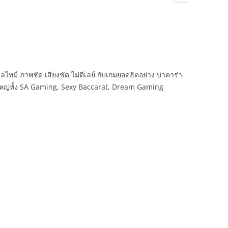
ทม์ ภาพชัด เสียงชัด ไม่ดีเลย์ กับเกมยอดฮิตอย่าง บาคาร่า
ยใหญ่ทั้ง SA Gaming, Sexy Baccarat, Dream Gaming