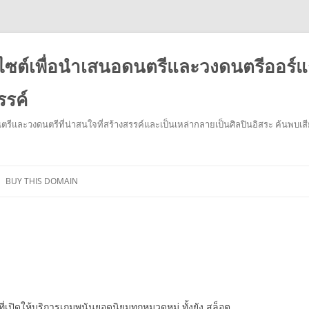
บไซต์เพื่อนำเสนอดนตรีและวงดนตรีออร์แ
รค์
ตรีและวงดนตรีที่น่าสนใจที่สร้างสรรค์และเป็นเหล่ากลายเป็นศิลปินอิสระ ค้นพบเ
ข้าม
ไป
BUY THIS DOMAIN
ยัง
เนื้อหา
เปิดให้บริการเกมพนันยอดนิยมทุกหมวดหมู่ ทั้งยัง สล็อต