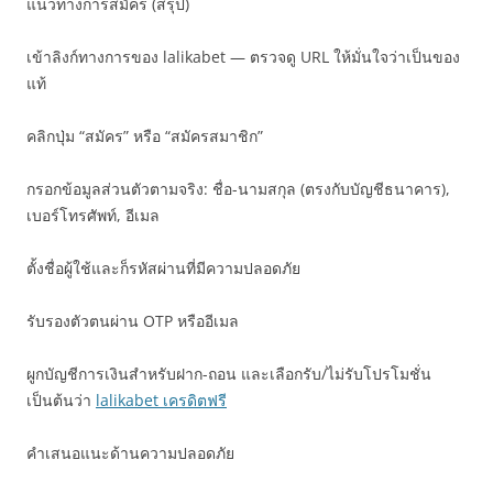
แนวทางการสมัคร (สรุป)
เข้าลิงก์ทางการของ lalikabet — ตรวจดู URL ให้มั่นใจว่าเป็นของ
แท้
คลิกปุ่ม “สมัคร” หรือ “สมัครสมาชิก”
กรอกข้อมูลส่วนตัวตามจริง: ชื่อ-นามสกุล (ตรงกับบัญชีธนาคาร),
เบอร์โทรศัพท์, อีเมล
ตั้งชื่อผู้ใช้และก็รหัสผ่านที่มีความปลอดภัย
รับรองตัวตนผ่าน OTP หรืออีเมล
ผูกบัญชีการเงินสำหรับฝาก-ถอน และเลือกรับ/ไม่รับโปรโมชั่น
เป็นต้นว่า
lalikabet เครดิตฟรี
คำเสนอแนะด้านความปลอดภัย