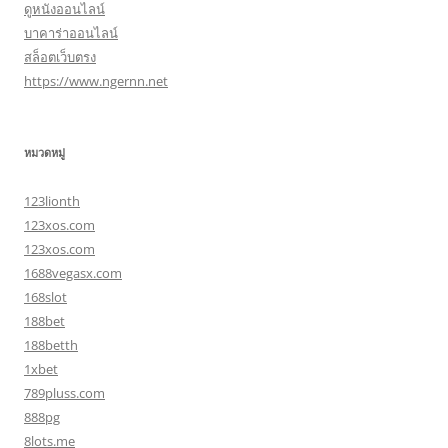
ดูหนังออนไลน์
บาคาร่าออนไลน์
สล็อตเว็บตรง
https://www.ngernn.net
หมวดหมู่
123lionth
123xos.com
123xos.com
1688vegasx.com
168slot
188bet
188betth
1xbet
789pluss.com
888pg
8lots.me