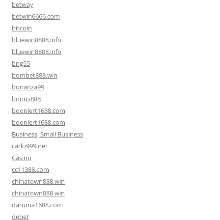
betway
betwin6666.com
bitcoin
bluewin8888.info
bluewin8888.info
bng55
bombet888.win
bonanza99
bonus888
boonlert1688.com
boonlert1688.com
Business, Small Business
carlo999.net
Casino
cc11388.com
chinatown888.win
chinatown888.win
daruma1688.com
debet