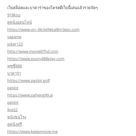
เว็บสล็อตและบาคาร่าของโครตดีเว็บนี้เล่นแล้วรวยจัดๆ
918kiss
ดูหนังออนไลน์
https://www.xn--66-lqi9etal8m3epc.com
sagame
joker123
http://www.movie87hd.com
https://www.pussy888play.com
พุซซี่888
บาคาร่า
https://www.pgslot.golf
pgslot
https://www.pgheng99.ai
pgslot
live22
หนังชนโรง
ดูหนังฟรี
https://www.keepmovie.me