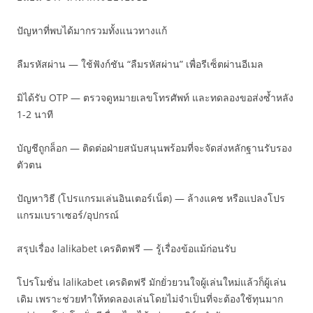
ปัญหาที่พบได้มากรวมทั้งแนวทางแก้
ลืมรหัสผ่าน — ใช้ฟังก์ชัน “ลืมรหัสผ่าน” เพื่อรีเซ็ตผ่านอีเมล
มิได้รับ OTP — ตรวจดูหมายเลขโทรศัพท์ และทดลองขอส่งซ้ำหลัง
1-2 นาที
บัญชีถูกล็อก — ติดต่อฝ่ายสนับสนุนพร้อมที่จะจัดส่งหลักฐานรับรอง
ตัวตน
ปัญหาวิธี (โปรแกรมเล่นอินเตอร์เน็ต) — ล้างแคช หรือแปลงโปร
แกรมเบราเซอร์/อุปกรณ์
สรุปเรื่อง lalikabet เครดิตฟรี — รู้เรื่องข้อแม้ก่อนรับ
โปรโมชั่น lalikabet เครดิตฟรี มักยั่วยวนใจผู้เล่นใหม่แล้วก็ผู้เล่น
เดิม เพราะช่วยทำให้ทดลองเล่นโดยไม่จำเป็นที่จะต้องใช้ทุนมาก