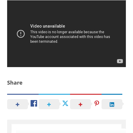
Share