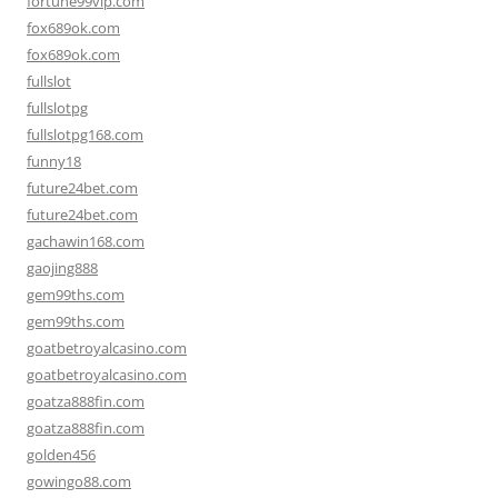
fortune99vip.com
fox689ok.com
fox689ok.com
fullslot
fullslotpg
fullslotpg168.com
funny18
future24bet.com
future24bet.com
gachawin168.com
gaojing888
gem99ths.com
gem99ths.com
goatbetroyalcasino.com
goatbetroyalcasino.com
goatza888fin.com
goatza888fin.com
golden456
gowingo88.com