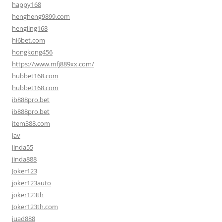
happy168
hengheng9899.com
hengjing168
hi6bet.com
hongkong456
https://www.mfj889xx.com/
hubbet168.com
hubbet168.com
ib888pro.bet
ib888pro.bet
item388.com
jav
jinda55
jinda888
Joker123
joker123auto
joker123th
Joker123th.com
juad888