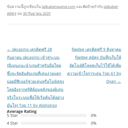
ข้อความนี้ถูกเขียนใน
lalikabetsgame.com
และติดป้ายกำกับ
lalikabet
สมัคร
บน
30 กันยายน 2025
เมนู
←
okcasino เครดิตฟรี 28
fiwdee เครดิตฟรี 9 สิงหาคม
นำทาง
กันยายน okcasino เข้าสู่ระบบ
fiwdee สมัคร บันทึกเก็บให้
เรื่อง
{มีเมนูแนะนำเกมสำหรับมือใหม่
อัตโนมัติโหลดเก็บไว้ใช้ได้เพิ่ม
ซึ่งจะจัดอันดับเกมที่เล่นง่ายแตก
ความเข้าใจการเล่น Top 61 by
บ่อยมีฟีเจอร์ช่วยเล่นหรือโบนัสสูง
Dyan
→
โดยอิงจากสถิติย้อนหลังของผู้เล่น
จริงในระบบเพื่อให้เริ่มต้นได้อย่าง
มั่นใจ} Top 11 by Alphonso
Average Rating
5 Star
0%
4 Star
0%