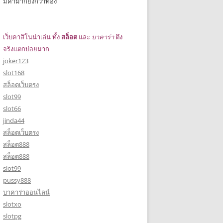
มีค่ามากยิ่งกว่าทอง
เว็บคาสิโนน่าเล่น ทั้ง
สล็อต
และ
บาคาร่า
ตึง
จริงแตกบ่อยมาก
joker123
slot168
สล็อตเว็บตรง
slot99
slot66
jinda44
สล็อตเว็บตรง
สล็อต888
สล็อต888
slot99
pussy888
บาคาร่าออนไลน์
slotxo
slotpg