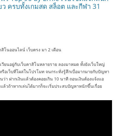
ดียว ครบทั้งเกมสด สล็อต และกีฬา 31
าสิโนออนไลน์ เว็บตรง มา 2 เดือน
่วนเวียนอยู่กับเว็บคาสิโนหลายราย ลองมาหมด ทั้งยังเว็บใหญ่
นะ หรือเว็บที่โผล่ในโปรโมท จนกระทั่งรู้สึกเบื่อมากมายกับปัญหา
ต้นว่า ฝากเงินแล้วต้องคอยเกิน 10 นาที ถอนเงินต้องแจ้งแอ
แล้วถ้าหากเล่นได้มากก็จะเริ่มประสบปัญหาหนักขึ้นเรื่อย