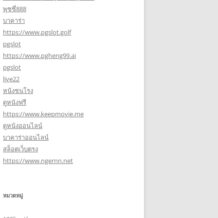
พุซซี่888
บาคาร่า
https://www.pgslot.golf
pgslot
https://www.pgheng99.ai
pgslot
live22
หนังชนโรง
ดูหนังฟรี
https://www.keepmovie.me
ดูหนังออนไลน์
บาคาร่าออนไลน์
สล็อตเว็บตรง
https://www.ngernn.net
หมวดหมู่