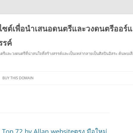
บไซต์เพื่อนำเสนอดนตรีและวงดนตรีออร์แ
รค์
ตรีและวงดนตรีที่น่าสนใจที่สร้างสรรค์และเป็นเหล่ากลายเป็นศิลปินอิสระ ค้นพบเ
ข้าม
ไป
BUY THIS DOMAIN
ยัง
เนื้อหา
ี Top 72 by Allan websiteตรง มือใหม่