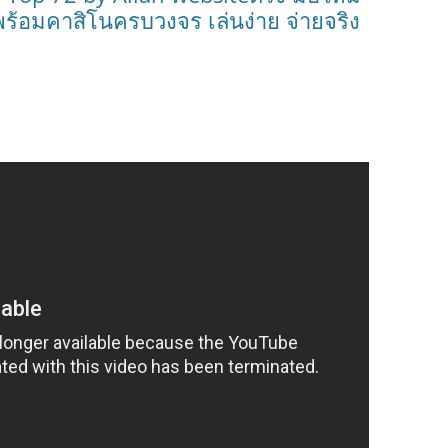
้อมคาสิโนครบวงจร เล่นง่าย จ่ายจริง