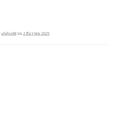
บ
ufafox88
บน
2 ธันวาคม 2025