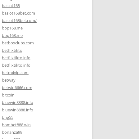
baslot168
baslot168bet.com
baslot168bet.com/
bbp168.me
bbp168.me
betboxclubs.com
betflixtikto
betflixtikto.info
betflixtikto.info
betm4vip.com
betway
betwin6666.com
bitcoin
bluewin8888.info
bluewin8888.info
bng55
bombet888.win
bonanza99