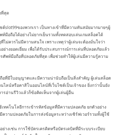
ี่สุด
ซต์slot99ของพวกเรา เป็นทางเข้าที่มีความทันสมัยมากมายๆผู้
ท์มือถือได้อย่างไม่ยากเย็นรวมทั้งทดสอบเล่นเกมสล็อตได้
ี่ไม่ควรไม่มีความสนใจ เพราะเหตุว่าผู้เล่นจะต้องมั่นใจว่า
ันอย่างยอดเยี่ยม เพื่อได้รับประสบการณ์การเล่นที่ปลอดภัยแล้ว
ท์มือถือที่ปลอดภัยที่สุด เพื่อช่วยทำให้ผู้เล่นมีความรู้ความ
อที่มีใบอนุญาตและมีความน่านับถือเป็นสิ่งสำคัญ ผู้เล่นสล็อต
์หรือคาสิโนออนไลน์ที่เว็บไซต์เป็นเจ้าของ ยิ่งกว่านั้นยัง
นรีวิวแล้วก็ข้อคิดเห็นจากผู้เล่นผู้อื่น
ใช้เทคโนโลยีการเข้ารหัสข้อมูลที่มีความปลอดภัย ยกตัวอย่าง
กมีความปลอดภัยในการส่งข้อมูลระหว่างเซิร์ฟเวอร์รวมทั้งผู้ใช้
อย่างเช่น การใช้บัตรเครดิตหรือบัตรเดบิตที่มีระบบระเบียบ