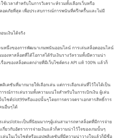
จะใช้เวลาสำหรับในการวิเคราะห์รวมทั้งเลือกเว็บหรือ
ลอดภัยที่สุด เพื่อประสบการณ์การพนันที่ครึกครื้นและไม่มี
อนเงินได้จริง
ส่วนหนึ่งของการพัฒนาเกมพนันออนไลน์ การเล่นสล็อตออนไลน์
นมองหาสล็อตที่ได้โอกาสได้รับเงินรางวัลรวมทั้งมีความน่า
เรื่องของสล็อตแตกง่ายที่มีเว็บไซต์ตรง API แท้ 100% แล้วก็
ปพลิเคชันที่มากมายให้เลือกเล่น แต่การเลือกเล่นที่ไว้ใจได้เป็น
สบการณ์การเล่นรวมทั้งความแน่ใจสำหรับในการเบิกเงิน ผู้เล่น
เว็บไซต์slot99หรือแอปนั้นๆโดยการตรวจตราเอกสารสิทธิ์การ
คนอื่นๆได้
ารเล่นslotจะเป็นที่นิยมมากๆผู้เล่นสามารถหาสล็อตที่มีการจ่าย
เกี่ยวกับอัตราการจ่ายเงินแล้วก็ความน่าไว้ใจของเกมนั้นๆ
ล่นในเว็บไซต์หรือแอปพลิเคชันที่มีความน่าวางใจแล้วก็มีชื่อ