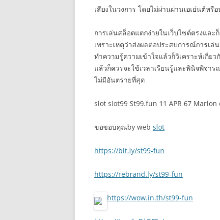
เสียงในวงการ โดยไม่ผ่านผ่านเอเย่นต์หรื
การเล่นสล็อตแตกง่ายในเว็บไซต์ตรงและก็สาม
เพราะเหตุว่าส่งผลต่อประสบการณ์การเล่นร
ทำความรู้ความเข้าใจแล้วก็วิเคราะห์เกี่ยว
แล้วก็ควรจะใช้เวลาเรียนรู้และพินิจพิจาร
ไม่มีอันตรายที่สุด
slot slot99 St99.fun 11 APR 67 Marlon ca
ขอขอบคุณby web
slot
https://bit.ly/st99-fun
https://rebrand.ly/st99-fun
https://wow.in.th/st99-fun