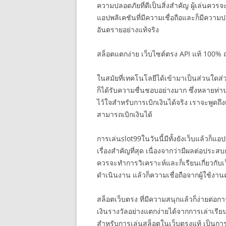
ความปลอดภัยที่ดีเป็นสิ่งสำคัญ ผู้เล่นควร
แอปพลิเคชันที่มีความเชื่อถือและก็มีความป
อันตรายอย่างแท้จริง
สล็อตแตกง่าย เว็บไซต์ตรง API แท้ 100% ถ
ในสมัยที่เทคโนโลยีได้เข้ามาเป็นส่วนใด
ก็ได้รับความชื่นชอบอย่างมาก ซึ่งหลายท่า
ไว้ใจสำหรับการเบิกเงินได้จริง เราจะพูดถึง
สามารถเบิกเงินได้
การเล่นslot99ในวันนี้มีทั้งยังเว็บแล้วก็แอ
เรื่องสำคัญที่สุด เนื่องจากว่ามีผลต่อประ
ควรจะทำการวิเคราะห์และก็เรียนเกี่ยวกับ
ดำเนินงาน แล้วก็ความเชื่อถือจากผู้ใช้งาน
สล็อตเว็บตรง ที่มีความสนุกแล้วก็ง่ายต่อก
เงินรางวัลอย่างแตกง่ายได้จากการเล่าเรียน
สำหรับการเล่นสล็อตในเว็บตรงแท้ เป็นการเ