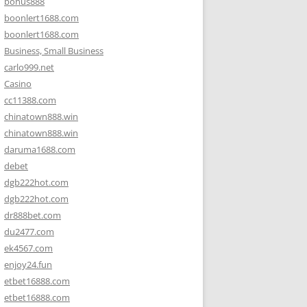
bonus888
boonlert1688.com
boonlert1688.com
Business, Small Business
carlo999.net
Casino
cc11388.com
chinatown888.win
chinatown888.win
daruma1688.com
debet
dgb222hot.com
dgb222hot.com
dr888bet.com
du2477.com
ek4567.com
enjoy24.fun
etbet16888.com
etbet16888.com