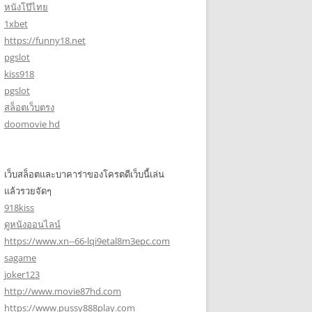
หนังโป๊ไทย
1xbet
https://funny18.net
pgslot
kiss918
pgslot
สล็อตเว็บตรง
doomovie hd
เว็บสล็อตและบาคาร่าของโครตดีเว็บนี้เล่น
แล้วรวยจัดๆ
918kiss
ดูหนังออนไลน์
https://www.xn--66-lqi9etal8m3epc.com
sagame
joker123
http://www.movie87hd.com
https://www.pussy888play.com