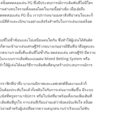
ุด สล็อตทดลองเล่น PG ซึ่งมีประสบการณ์การเดิมพันที่ไม่มีใคร
่านต่างสนใจรวมทั้งเผลอไผลในเกมนี้อย่างยิ่ง เมื่อเอ๋ยถึง
อตทดสอบเล่น PG นั้น เราปรารถนามองหาสิ่งที่น่าสนใจและก็
การณ์ที่ท้าและเบิกบานอย่างแท้จริงสำหรับในการเล่นเกมสล็อต
ที่ไม่ซ้ำซ้อนและไม่เสมือนคนใดกัน ซึ่งทำให้ผู้เล่นได้สัมผัส
ใดก็ตามเข้ามาเล่นเศรษฐี99 เกมบางเกมอาจมีธีมที่น่าดึงดูดและ
นุกสนานรวมทั้งตื่นเต้นที่ไม่ซ้ำกัน ทดสอบเล่น เศรษฐี99 มีความ
ป็นระบบการเดิมพันแบบผสม Mixed Betting System หรือ
้ผู้เล่นได้ลองวิธีการเดิมพันที่สนุกสร้างประสบการณ์การ
าฟิกที่น่าทึ่ง บางเกมมีภาพและเอฟเฟกต์ที่งดงามแล้วก็
เป็นต้องประทับใจแล้วก็เพลินใจกับการเล่นมากเพิ่มขึ้น มีระบบ
บนัสที่หรูหรานานัปการ หรือโบนัสที่มาพร้อมทั้งเกมเพิ่มเติมที่
ิมพันที่ถูกใจ การเล่นที่เรียบง่ายแต่ว่ายังคงบันเทิงใจ สล็อต
้าใจง่ายสำหรับผู้เล่นที่อยากความสนุกสนานร่าเริงแบบไม่ซับ