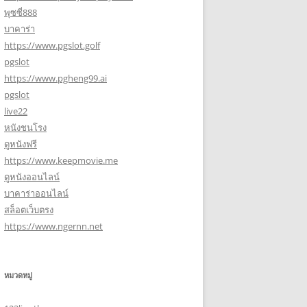
พุซซี่888
บาคาร่า
https://www.pgslot.golf
pgslot
https://www.pgheng99.ai
pgslot
live22
หนังชนโรง
ดูหนังฟรี
https://www.keepmovie.me
ดูหนังออนไลน์
บาคาร่าออนไลน์
สล็อตเว็บตรง
https://www.ngernn.net
หมวดหมู่