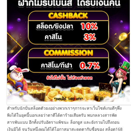
สำหรับนักปั่นสล็อตตัวยงอย่างพวกเราๆการจะหาเว็บไซต์เกมดีๆพึ่ง
พิงได้ในยุคนี้บอกเลยว่าตาดีได้ตาร้ายเสียครับ พบกลลวงสารพัด
สารพันแบบ อีกทั้งปรับอัตราแพ้ชนะ ล็อกยูส และยังรวมไปถึงถอน
เงินมิได้ จนวันหนึ่งผมได้ได้โอกาสมาสะดุดตากับชื่อของ สล็อต168