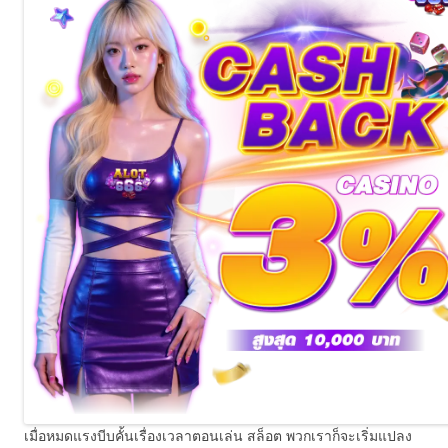
เมื่อหมดแรงบีบคั้นเรื่องเวลาตอนเล่น สล็อต พวกเราก็จะเริ่มแปลง