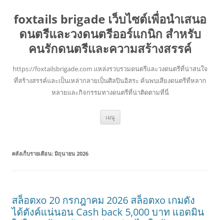
foxtails brigade เว็บไซต์เพื่อนำเสนอ
ดนตรีและวงดนตรีออร์แกนิก สำหรับ
คนรักดนตรีและความสร้างสรรค์
https://foxtailsbrigade.com แหล่งรวบรวมดนตรีและวงดนตรีที่น่าสนใจ
ที่สร้างสรรค์และเป็นเหล่ากลายเป็นศิลปินอิสระ ค้นพบเสียงดนตรีที่หลาก
หลายและกิจกรรมทางดนตรีที่น่าติดตามที่นี่
ข้าม
เมนู
ไป
ยัง
เนื้อหา
คลังเก็บรายเดือน:
มิถุนายน 2026
สล็อตxo 20 กรกฎาคม 2026 สล็อตxo เกมดัง
ได้ตังค์แน่นอน Cash back 5,000 บาท แอดมิน