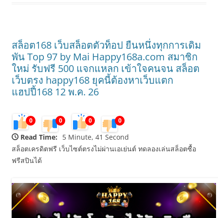
สล็อต168 เว็บสล็อตตัวท็อป ยืนหนึ่งทุกการเดิม
พัน Top 97 by Mai Happy168a.com สมาชิก
ใหม่ รับฟรี 500 แจกแหลก เข้าใจคนจน สล็อต
เว็บตรง happy168 ยุคนี้ต้องหาเว็บแตก
แฮปปี้168 12 พ.ค. 26
0
0
0
0
Read Time:
5 Minute, 41 Second
สล็อตเครดิตฟรี เว็บไซต์ตรงไม่ผ่านเอเย่นต์ ทดลองเล่นสล็อตซื้อ
ฟรีสปินได้