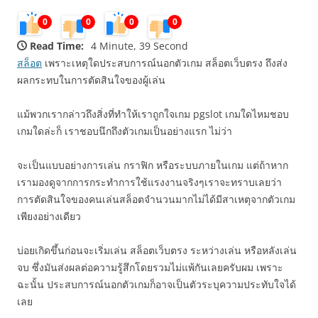
0
0
0
0
Read Time:
4 Minute, 39 Second
สล็อต
เพราะเหตุใดประสบการณ์นอกตัวเกม สล็อตเว็บตรง ถึงส่ง
ผลกระทบในการตัดสินใจของผู้เล่น
แม้พวกเรากล่าวถึงสิ่งที่ทำให้เราถูกใจเกม pgslot เกมใดไหมชอบ
เกมใดล่ะก็ เราชอบนึกถึงตัวเกมเป็นอย่างแรก ไม่ว่า
จะเป็นแบบอย่างการเล่น กราฟิก หรือระบบภายในเกม แต่ถ้าหาก
เรามองดูจากการกระทำการใช้แรงงานจริงๆเราจะทราบเลยว่า
การตัดสินใจของคนเล่นสล็อตจำนวนมากไม่ได้มีสาเหตุจากตัวเกม
เพียงอย่างเดียว
บ่อยเกิดขึ้นก่อนจะเริ่มเล่น สล็อตเว็บตรง ระหว่างเล่น หรือหลังเล่น
จบ ซึ่งมันส่งผลต่อความรู้สึกโดยรวมไม่แพ้กันเลยครับผม เพราะ
ฉะนั้น ประสบการณ์นอกตัวเกมก็อาจเป็นตัวระบุความประทับใจได้
เลย