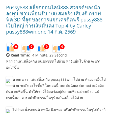
Pussy888 สล็อตออนไลน์888 สวรรค์ของนัก
ลงทุน ชวนเพื่อนรับ 100 สมจริง เสียงดี กราฟ
ฟิค 3D ที่สุดของการแจกเครดิตฟรี pussy888
เว็บใหญ่ การเงินมั่นคง Top 4 by Carley
pussy888win.one 14 ก.ค. 2569
0
0
0
0
Read Time:
4 Minute, 29 Second
หากเราเล่นสล็อตกับ pussy888 ไปด้วย ทำอันอื่นไปด้วย จะเกิด
อะไรขึ้น
หากพวกเราเล่นสล็อตกับ pussy888win ไปด้วย ทำอย่างอื่นไป
ด้วย จะเกิดอะไรขึ้น? ในตอนนี้ คนเล่นนิยมเล่นเกมผ่านมือถือ
กันมากเพิ่มขึ้น ทำให้เรามิได้จดจ่ออยู่กับเกมเพียงอย่างเดียว แม้
กระนั้นสามารถทำกิจกรรมอื่นๆร่วมกันสล็อตได้ด้วย
ไม่ว่าจะนั่งรถยนต์ ดูหนัง ฟังเพลง หรือทำกิจกรรมอื่นๆไปด้วยก็