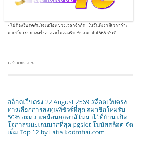
• ไม่ต้องรีบตัดสินใจเหมือนช่วงเวลาจำกัด: ในวันที่เรามีเวลาว่าง
มากขึ้น เราบางครั้งอาจจะไม่ต้องรีบเข้าเกม alot666 ทันที
…
12 มิถุนายน 2026
สล็อตเว็บตรง 22 August 2569 สล็อตเว็บตรง
ทางเลือกการลงทุนที่ชัวร์ที่สุด สมาชิกใหม่รับ
50% สะดวกเหมือนยกคาสิโนมาไว้ที่บ้าน เปิด
โอกาสชนะเกมมากที่สุด pgslot โบนัสสล็อต จัด
เต็ม Top 12 by Latia kodmhai.com