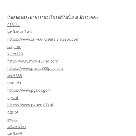
เว็บสล็อตและบาคาร่าของโครตดีเว็บนี้เล่นแล้วรวยจัดๆ
918kiss
ดูหนังออนไลน์
https://www.xn--66-lqi9etal8m3epc.com
sagame
joker123
http://www.movie87hd.com
https://www.pussy888play.com
พุซซี่888
บาคาร่า
https://www.pgslot.golf
pgslot
https://www.pgheng99.ai
pgslot
live22
หนังชนโรง
ดูหนังฟรี