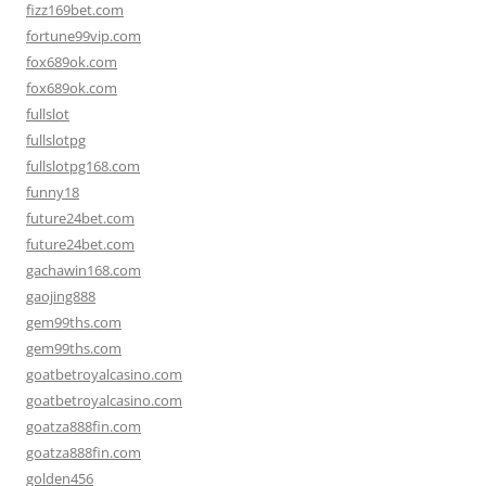
fizz169bet.com
fortune99vip.com
fox689ok.com
fox689ok.com
fullslot
fullslotpg
fullslotpg168.com
funny18
future24bet.com
future24bet.com
gachawin168.com
gaojing888
gem99ths.com
gem99ths.com
goatbetroyalcasino.com
goatbetroyalcasino.com
goatza888fin.com
goatza888fin.com
golden456