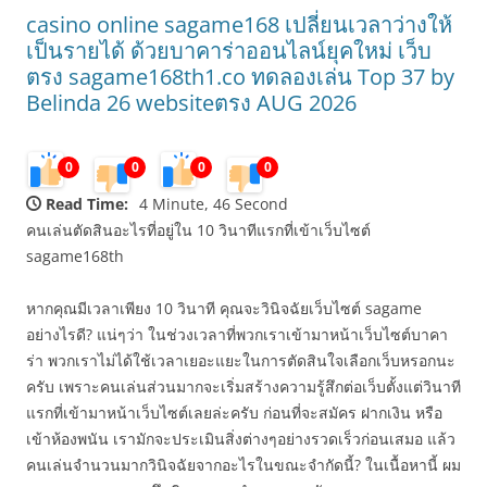
casino online sagame168 เปลี่ยนเวลาว่างให้
เป็นรายได้ ด้วยบาคาร่าออนไลน์ยุคใหม่ เว็บ
ตรง sagame168th1.co ทดลองเล่น Top 37 by
Belinda 26 websiteตรง AUG 2026
0
0
0
0
Read Time:
4 Minute, 46 Second
คนเล่นตัดสินอะไรที่อยู่ใน 10 วินาทีแรกที่เข้าเว็บไซต์
sagame168th
หากคุณมีเวลาเพียง 10 วินาที คุณจะวินิจฉัยเว็บไซต์ sagame
อย่างไรดี? แน่ๆว่า ในช่วงเวลาที่พวกเราเข้ามาหน้าเว็บไซต์บาคา
ร่า พวกเราไม่ได้ใช้เวลาเยอะแยะในการตัดสินใจเลือกเว็บหรอกนะ
ครับ เพราะคนเล่นส่วนมากจะเริ่มสร้างความรู้สึกต่อเว็บตั้งแต่วินาที
แรกที่เข้ามาหน้าเว็บไซต์เลยล่ะครับ ก่อนที่จะสมัคร ฝากเงิน หรือ
เข้าห้องพนัน เรามักจะประเมินสิ่งต่างๆอย่างรวดเร็วก่อนเสมอ แล้ว
คนเล่นจำนวนมากวินิจฉัยจากอะไรในขณะจำกัดนี้? ในเนื้อหานี้ ผม