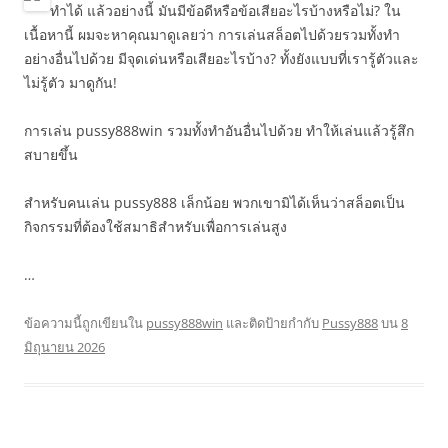
ทำได้ แล้วอย่างนี้ มันมีข้อดีหรือข้อเสียอะไรบ้างหรือไม่? ใน
เนื้อหานี้ ผมจะหาคุณมาดูเลยว่า การเล่นสล็อตไปด้วยรวมทั้งทำ
อย่างอื่นไปด้วย มีจุดเด่นหรือเสียอะไรบ้าง? ทั้งยังแบบที่เรารู้ตัวและ
ไม่รู้ตัว มาดูกัน!
การเล่น pussy888win รวมทั้งทำอันอื่นไปด้วย ทำให้เล่นแล้วรู้สึก
สบายขึ้น
สำหรับคนเล่น pussy888 เล็กน้อย พวกเขามิได้เห็นว่าสล็อตเป็น
กิจกรรมที่ต้องใช้สมาธิสำหรับเพื่อการเล่นสูง
…
ข้อความนี้ถูกเขียนใน
pussy888win
และติดป้ายกำกับ
Pussy888
บน
8
มิถุนายน 2026