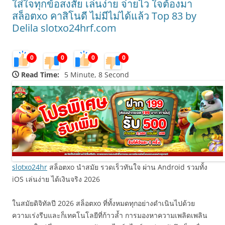
ใส่ใจทุกข้อสงสัย เล่นง่าย จ่ายไว ใจต้องมา
สล็อตxo คาสิโนดี ไม่มีไม่ได้แล้ว Top 83 by
Delila slotxo24hrf.com
0
0
0
0
Read Time:
5 Minute, 8 Second
slotxo24hr
สล็อตxo นำสมัย รวดเร็วทันใจ ผ่าน Android รวมทั้ง
iOS เล่นง่าย ได้เงินจริง 2026
ในสมัยดิจิทัลปี 2026 สล็อตxo ที่ทั้งหมดทุกอย่างดำเนินไปด้วย
ความเร่งรีบและก็เทคโนโลยีที่ก้าวล้ำ การมองหาความเพลิดเพลิน