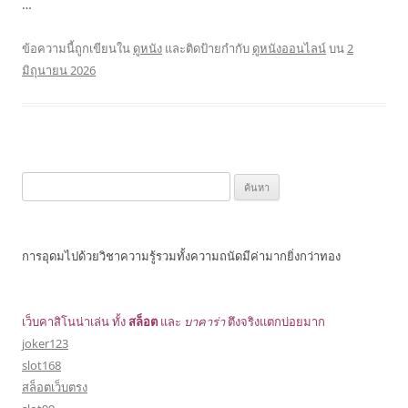
…
ข้อความนี้ถูกเขียนใน
ดูหนัง
และติดป้ายกำกับ
ดูหนังออนไลน์
บน
2
มิถุนายน 2026
ค้นหา
สำหรับ:
การอุดมไปด้วยวิชาความรู้รวมทั้งความถนัดมีค่ามากยิ่งกว่าทอง
เว็บคาสิโนน่าเล่น ทั้ง
สล็อต
และ
บาคาร่า
ตึงจริงแตกบ่อยมาก
joker123
slot168
สล็อตเว็บตรง