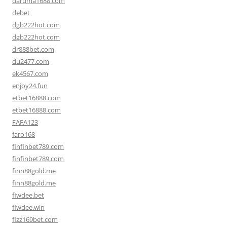
daruma1688.com
debet
dgb222hot.com
dgb222hot.com
dr888bet.com
du2477.com
ek4567.com
enjoy24.fun
etbet16888.com
etbet16888.com
FAFA123
faro168
finfinbet789.com
finfinbet789.com
finn88gold.me
finn88gold.me
fiwdee.bet
fiwdee.win
fizz169bet.com