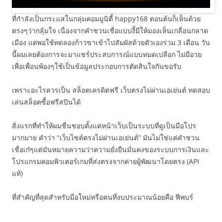
ที่กำลังเป็นกระแสในกลุ่มคอมมูนิตี้ happy168 ตอนต้นก็เห็นด้วย
ตรงๆว่ากลุ้มใจ เนื่องจากคำชวนเชื่อแบบงี้มีให้มองเห็นเกลื่อนกลาด
เมือง แต่พอใช้ทดลองก้าวขาเข้าไปสัมผัสด้วยตัวเองร่วม 3 เดือน วัน
นี้ผมเลยต้องการจะมาแชร์ประสบการณ์แบบหมดเปลือก ไม่มีอวย
เพื่อเพื่อนพ้องๆใช้เป็นข้อมูลประกอบการตัดสินใจกันขอรับ
เพราะอะไรควรเป็น สล็อตเครดิตฟรี เว็บตรงไม่ผ่านเอเย่นต์ ทดสอบ
เล่นสล็อตซื้อฟรีสปินได้
สิ่งแรกที่ทำให้ผมชื่นชอบตั้งแต่หน้าเว็บเป็นระบบที่ดูเป็นมือโปร
มากมาย คำว่า “เว็บไซต์ตรงไม่ผ่านเอเย่นต์” มันไม่ใช่แค่คำชวน
เชื่อเก๋ๆแต่มันหมายความว่าความยั่งยืนมั่นคงของระบบการเงินและ
โปรแกรมคอมพิวเตอร์เกมที่ส่งตรงจากค่ายผู้พัฒนาโดยตรง (API
แท้)
ที่สำคัญที่สุดสำหรับมือใหม่หรือคนที่งบประมาณน้อยคือ ฟีพบร์
…