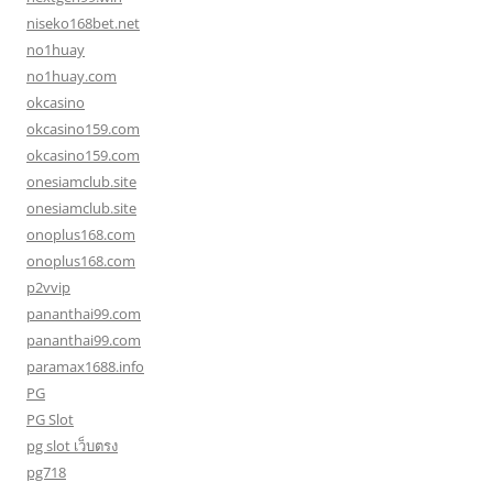
niseko168bet.net
no1huay
no1huay.com
okcasino
okcasino159.com
okcasino159.com
onesiamclub.site
onesiamclub.site
onoplus168.com
onoplus168.com
p2vvip
pananthai99.com
pananthai99.com
paramax1688.info
PG
PG Slot
pg slot เว็บตรง
pg718