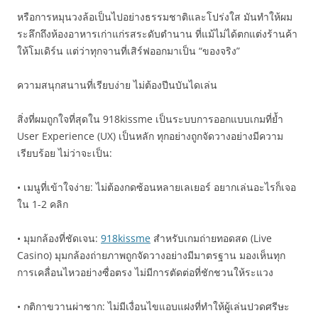
หรือการหมุนวงล้อเป็นไปอย่างธรรมชาติและโปร่งใส มันทำให้ผม
ระลึกถึงห้องอาหารเก่าแก่รสระดับตำนาน ที่แม้ไม่ได้ตกแต่งร้านค้า
ให้โมเดิร์น แต่ว่าทุกจานที่เสิร์ฟออกมาเป็น “ของจริง”
ความสนุกสนานที่เรียบง่าย ไม่ต้องปีนบันไดเล่น
สิ่งที่ผมถูกใจที่สุดใน 918kissme เป็นระบบการออกแบบเกมที่ย้ำ
User Experience (UX) เป็นหลัก ทุกอย่างถูกจัดวางอย่างมีความ
เรียบร้อย ไม่ว่าจะเป็น:
• เมนูที่เข้าใจง่าย: ไม่ต้องกดซ้อนหลายเลเยอร์ อยากเล่นอะไรก็เจอ
ใน 1-2 คลิก
• มุมกล้องที่ชัดเจน:
918kissme
สำหรับเกมถ่ายทอดสด (Live
Casino) มุมกล้องถ่ายภาพถูกจัดวางอย่างมีมาตรฐาน มองเห็นทุก
การเคลื่อนไหวอย่างซื่อตรง ไม่มีการตัดต่อที่ชักชวนให้ระแวง
• กติกาขวานผ่าซาก: ไม่มีเงื่อนไขแอบแฝงที่ทำให้ผู้เล่นปวดศรีษะ