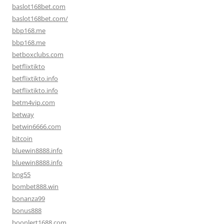
baslot168bet.com
baslot168bet.com/
bbp168.me
bbp168.me
betboxclubs.com
betflixtikto
betflixtikto.info
betflixtikto.info
betm4vip.com
betway
betwin6666.com
bitcoin
bluewin8888.info
bluewin8888.info
bng55
bombet888.win
bonanza99
bonus888
boonlert1688.com