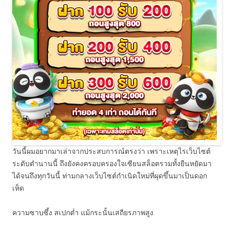
วันนี้ผมอยากมาเล่าจากประสบการณ์ตรงว่า เพราะเหตุไรเว็บไซต์
ระดับตำนานนี้ ถึงยังคงครอบครองใจเซียนสล็อตรวมทั้งยืนหยัดมา
ได้จนถึงทุกวันนี้ ท่ามกลางเว็บไซต์กำเนิดใหม่ที่ผุดขึ้นมาเป็นดอก
เห็ด
ความซาบซึ้ง สเปกต่ำ แม้กระนั้นเสถียรภาพสูง