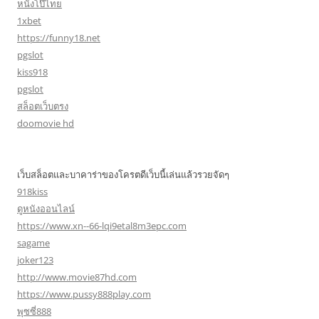
หนังโป๊ไทย
1xbet
https://funny18.net
pgslot
kiss918
pgslot
สล็อตเว็บตรง
doomovie hd
เว็บสล็อตและบาคาร่าของโครตดีเว็บนี้เล่นแล้วรวยจัดๆ
918kiss
ดูหนังออนไลน์
https://www.xn--66-lqi9etal8m3epc.com
sagame
joker123
http://www.movie87hd.com
https://www.pussy888play.com
พุซซี่888