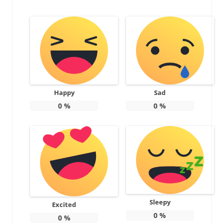
Happy
Sad
0
%
0
%
Sleepy
Excited
0
%
0
%