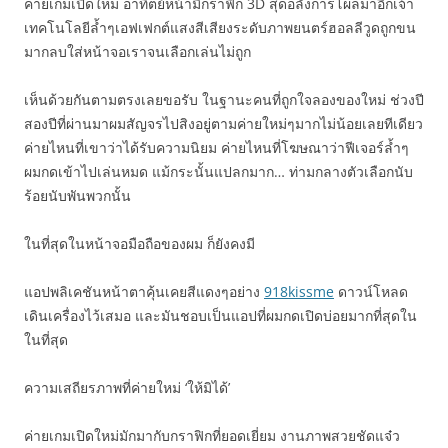
ค่ายเกมเปิดใหม่ อาทิตย์หน้ามีกราฟิก 3D สุดอลังการโผล่มาอีกเจ้า
เทคโนโลยีล้ำๆเอฟเฟกต์แสงสีเสียงระดับภาพยนตร์ฮอลลีวูดถูกขน
มากลบใส่หน้าจอเราจนเลือกเล่นไม่ถูก
เห็นด้วยกันตามตรงเลยขอรับ ในฐานะคนที่ถูกใจลองของใหม่ ช่วงปี
สองปีที่ผ่านมาผมสัญจรไปสิงอยู่ตามค่ายใหม่ๆมากไม่น้อยเลยทีเดียว
ค่ายไหนที่เขาว่าได้รับความนิยม ค่ายไหนที่โฆษณาว่าฟีเจอร์ล้ำๆ
ผมกดเข้าไปเล่นหมด แม้กระนั้นแปลกมาก… ท่ามกลางตัวเลือกนับ
ร้อยนับพันพวกนั้น
ในที่สุดในหน้าจอมือถือของผม ก็ยังคงมี
แอปพลิเคชันหน้าตาคุ้นเคยสีแดงๆอย่าง
918kissme
ดาวน์โหลด
เดินเครื่องไว้เสมอ และมันชอบเป็นแอปที่ผมกดเปิดบ่อยมากที่สุดใน
ในที่สุด
ความเสถียรภาพที่ค่ายใหม่ ‘ให้มิได้’
ค่ายเกมเปิดใหม่มักมากับกราฟิกที่ยอดเยี่ยม งานภาพสวยชัดแจ๋ว