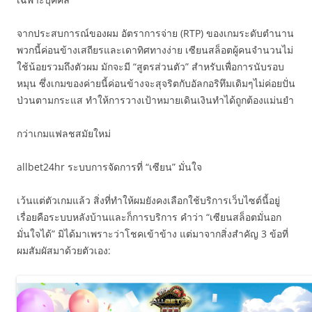
จากประสบการณ์ของผม อัตราการจ่าย (RTP) ของเกมระดับตำนาน
พวกนี้ค่อนข้างเสถียรและเดาทิศทางง่าย เซียนสล็อตผู้คนจำนวนไม่
ใช้น้อยรวมถึงตัวผม มักจะมี “สูตรส่วนตัว” สำหรับเพื่อการนับรอบ
หมุน ซึ่งเกมของค่ายนี้ค่อนข้างจะสุจริตกับอัลกอริทึมเดิมๆไม่ค่อยปั่น
ป่วนตามกระแส ทำให้การวางเป้าหมายเดินเงินทำได้ถูกต้องแม่นยำ
กว่าเกมแฟลชสมัยใหม่
allbet24hr ระบบการจัดการที่ “เซียน” มั่นใจ
เว้นแต่ตัวเกมแล้ว สิ่งที่ทำให้ผมยังคงเลือกใช้บริการเว็บไซต์นี้อยู่
เรื่อยคือระบบหลังบ้านและก็การบริการ คำว่า “เซียนสล็อตมั่นอก
มั่นใจได้” มิได้มาเพราะว่าโชคเข้าข้าง แต่มาจากสิ่งสำคัญ 3 ข้อที่
ผมสัมผัสมาด้วยตัวเอง: