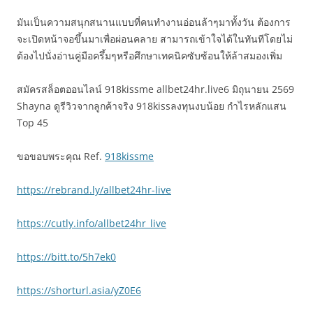
มันเป็นความสนุกสนานแบบที่คนทำงานอ่อนล้าๆมาทั้งวัน ต้องการ
จะเปิดหน้าจอขึ้นมาเพื่อผ่อนคลาย สามารถเข้าใจได้ในทันทีโดยไม่
ต้องไปนั่งอ่านคู่มือครึ้มๆหรือศึกษาเทคนิคซับซ้อนให้ล้าสมองเพิ่ม
สมัครสล็อตออนไลน์ 918kissme allbet24hr.live6 มิถุนายน 2569
Shayna ดูรีวิวจากลูกค้าจริง 918kissลงทุนงบน้อย กำไรหลักแสน
Top 45
ขอขอบพระคุณ Ref.
918kissme
https://rebrand.ly/allbet24hr-live
https://cutly.info/allbet24hr_live
https://bitt.to/5h7ek0
https://shorturl.asia/yZ0E6