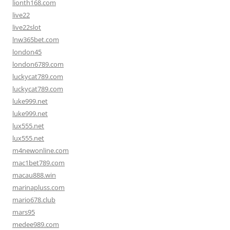
lionth168.com
live22
live22slot
lnw365bet.com
london45
london6789.com
luckycat789.com
luckycat789.com
luke999.net
luke999.net
lux555.net
lux555.net
m4newonline.com
mac1bet789.com
macau888.win
marinapluss.com
mario678.club
mars95
medee989.com