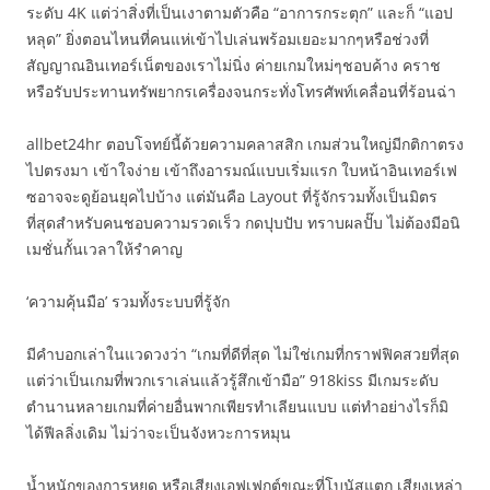
ระดับ 4K แต่ว่าสิ่งที่เป็นเงาตามตัวคือ “อาการกระตุก” และก็ “แอป
หลุด” ยิ่งตอนไหนที่คนแห่เข้าไปเล่นพร้อมเยอะมากๆหรือช่วงที่
สัญญาณอินเทอร์เน็ตของเราไม่นิ่ง ค่ายเกมใหม่ๆชอบค้าง คราช
หรือรับประทานทรัพยากรเครื่องจนกระทั่งโทรศัพท์เคลื่อนที่ร้อนฉ่า
allbet24hr ตอบโจทย์นี้ด้วยความคลาสสิก เกมส่วนใหญ่มีกติกาตรง
ไปตรงมา เข้าใจง่าย เข้าถึงอารมณ์แบบเริ่มแรก ใบหน้าอินเทอร์เฟ
ซอาจจะดูย้อนยุคไปบ้าง แต่มันคือ Layout ที่รู้จักรวมทั้งเป็นมิตร
ที่สุดสำหรับคนชอบความรวดเร็ว กดปุบปับ ทราบผลปั๊บ ไม่ต้องมีอนิ
เมชั่นกั้นเวลาให้รำคาญ
‘ความคุ้นมือ’ รวมทั้งระบบที่รู้จัก
มีคำบอกเล่าในแวดวงว่า “เกมที่ดีที่สุด ไม่ใช่เกมที่กราฟฟิคสวยที่สุด
แต่ว่าเป็นเกมที่พวกเราเล่นแล้วรู้สึกเข้ามือ” 918kiss มีเกมระดับ
ตำนานหลายเกมที่ค่ายอื่นพากเพียรทำเลียนแบบ แต่ทำอย่างไรก็มิ
ได้ฟีลลิ่งเดิม ไม่ว่าจะเป็นจังหวะการหมุน
น้ำหนักของการหยุด หรือเสียงเอฟเฟกต์ขณะที่โบนัสแตก เสียงเหล่า