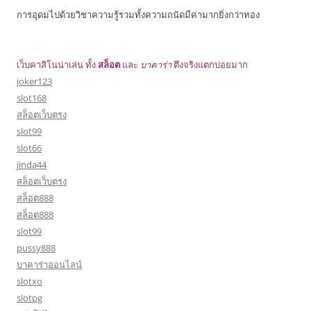
การอุดมไปด้วยวิชาความรู้รวมทั้งความถนัดมีค่ามากยิ่งกว่าทอง
เว็บคาสิโนน่าเล่น ทั้ง
สล็อต
และ
บาคาร่า
ตึงจริงแตกบ่อยมาก
joker123
slot168
สล็อตเว็บตรง
slot99
slot66
jinda44
สล็อตเว็บตรง
สล็อต888
สล็อต888
slot99
pussy888
บาคาร่าออนไลน์
slotxo
slotpg