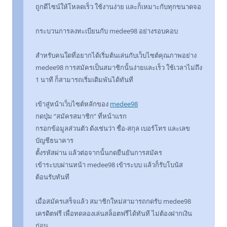
ถูกดีไซน์ให้โหลดเร็ว ใช้งานง่าย และก็เหมาะกับทุกขนาดจอ
กระบวนการลงทะเบียนกับ medee98 อย่างรอบคอบ
สำหรับคนใดที่อยากได้เริ่มต้นเล่นกับเว็บไซต์คุณภาพอย่าง
medee98 การสมัครเป็นสมาชิกนั้นง่ายและเร็ว ใช้เวลาไม่ถึง
1 นาที ก็สามารถเริ่มเดิมพันได้ทันที
เข้าสู่หน้าเว็บไซต์หลักของ
medee98
กดปุ่ม “สมัครสมาชิก” ที่หน้าแรก
กรอกข้อมูลส่วนตัว ดังเช่นว่า ชื่อ-สกุล เบอร์โทร และเลข
บัญชีธนาคาร
ตั้งรหัสผ่าน แล้วต่อจากนั้นกดยืนยันการสมัคร
เข้าระบบผ่านหน้า medee98 เข้าระบบ แล้วก็รับโบนัส
ต้อนรับทันที
เมื่อสมัครเสร็จแล้ว สมาชิกใหม่สามารถกดรับ medee98
เครดิตฟรี เพื่อทดลองเล่นสล็อตฟรีได้ทันที ไม่ต้องฝากเงิน
ก่อน