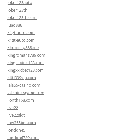
joker123auto
joker123th
Joker123th.com
juad888
k1gt-auto.com
k1gt-auto.com
khumsup888.me
kingromans789.com
kingxxxbet123.com
kingxxxbet123.com
kitti999vip.com
lala55-casino.com
lalikabetsgame.com
lionth168.com
live22
live22slot
lnw365bet.com
london45
london6789.com