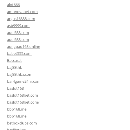
alot666
ambnovabet.com
argus16888.com
asb9999.com
audi688.com
audi688.com
aungpao168.online
babet555.com
Baccarat
baj88thb
baj88thbz.com
bar4game24hr.com
baslot168
baslot168bet.com
baslot168bet.com/
bbp168.me
bbp168.me
betboxclubs.com
betflixtikto