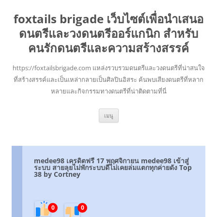
foxtails brigade เว็บไซต์เพื่อนำเสนอ
ดนตรีและวงดนตรีออร์แกนิก สำหรับ
คนรักดนตรีและความสร้างสรรค์
https://foxtailsbrigade.com แหล่งรวบรวมดนตรีและวงดนตรีที่น่าสนใจ
ที่สร้างสรรค์และเป็นเหล่ากลายเป็นศิลปินอิสระ ค้นพบเสียงดนตรีที่หลาก
หลายและกิจกรรมทางดนตรีที่น่าติดตามที่นี่
ข้าม
เมนู
ไป
ยัง
เนื้อหา
medee98 เครดิตฟรี 17 พฤศจิกายน medee98 เข้าสู่
ระบบ สายลุยไม่พักระบบดีไม่เคยล่มแตกทุกค่ายดัง Top
38 by Cortney
0
0