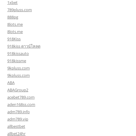
1xbet
789pluss.com
888pg
8lots.me
8lots.me
918Kiss
918kiss ดาวน์โหลด
918kissauto
918kissme
9kpluss.com
9kpluss.com
ABA
ABAGroup2
acebet789.com
aden168ss.com
adm789.info
adm789.vip
allbestbet
allbet24hr