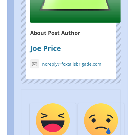
About Post Author
Joe Price
noreply@foxtailsbrigade.com