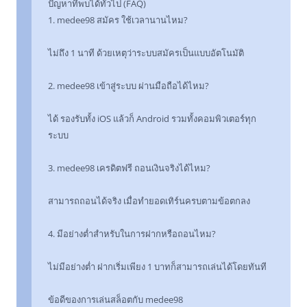
ปัญหาที่พบได้ทั่วไป (FAQ)
1. medee98 สมัคร ใช้เวลานานไหม?
ไม่ถึง 1 นาที ด้วยเหตุว่าระบบสมัครเป็นแบบอัตโนมัติ
2. medee98 เข้าสู่ระบบ ผ่านมือถือได้ไหม?
ได้ รองรับทั้ง iOS แล้วก็ Android รวมทั้งคอมพิวเตอร์ทุก
ระบบ
3. medee98 เครดิตฟรี ถอนเงินจริงได้ไหม?
สามารถถอนได้จริง เมื่อทำยอดเทิร์นครบตามข้อตกลง
4. มีอย่างต่ำสำหรับในการฝากหรือถอนไหม?
ไม่มีอย่างต่ำ ฝากเริ่มเพียง 1 บาทก็สามารถเล่นได้โดยทันที
ข้อดีของการเล่นสล็อตกับ medee98