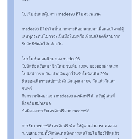
โปรโมชั่นสุดคุ้มจาก medee98 ที่ไม่ควรพลาด
medee98 มีโปรโมชั่นมากมายที่ออกแบบมาเพื่อตอบโจทย์ผู้
เล่นทุกระดับ ไม่ว่าจะเป็นมือใหม่หรือเซียนสล็อตก็สามารถ
รับสิทธิพิเศษได้แต่ละวัน
โปรโมชั่นยอดนิยมของ medee98
โบนัสต้อนรับสมาชิกใหม่: รับเพิ่ม 100% ของยอดฝากแรก
โบนัสฝากรายวัน: ฝากเงินทุกวี่วันรับโบนัสเพิ่ม 20%
คืนยอดเสียรายสัปดาห์: คืนเงินสูงสุด 10% วันแล้ววันเล่า
จันทร์
กิจกรรมพิเศษ: แจก medee98 เครดิตฟรี สำหรับผู้เล่นที่
ล็อกอินสม่ำเสมอ
ข้อดีของการรับเครดิตฟรีจาก medee98
การรับ medee98 เครดิตฟรี ช่วยให้ผู้เล่นสามารถทดลอง
ระบบเกมรวมทั้งฝึกหัดเทคนิคการเล่นโดยไม่ต้องใช้ทุนตัว