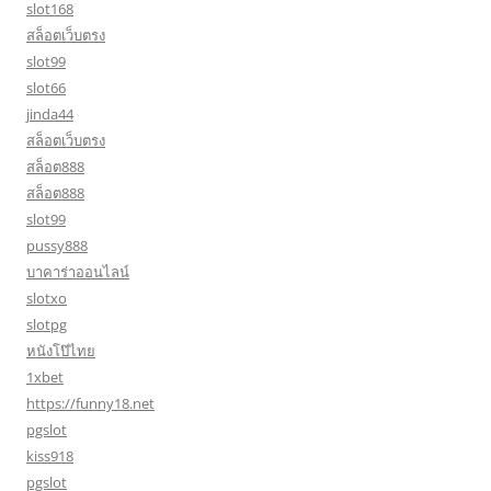
slot168
สล็อตเว็บตรง
slot99
slot66
jinda44
สล็อตเว็บตรง
สล็อต888
สล็อต888
slot99
pussy888
บาคาร่าออนไลน์
slotxo
slotpg
หนังโป๊ไทย
1xbet
https://funny18.net
pgslot
kiss918
pgslot