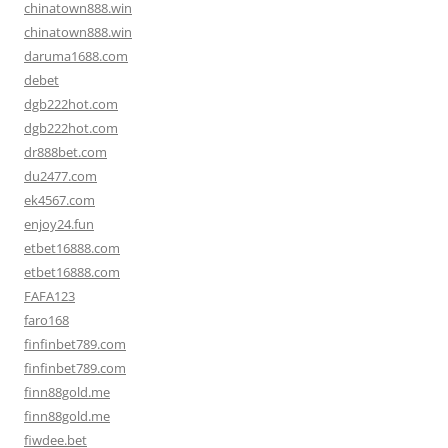
chinatown888.win
chinatown888.win
daruma1688.com
debet
dgb222hot.com
dgb222hot.com
dr888bet.com
du2477.com
ek4567.com
enjoy24.fun
etbet16888.com
etbet16888.com
FAFA123
faro168
finfinbet789.com
finfinbet789.com
finn88gold.me
finn88gold.me
fiwdee.bet