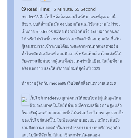
Read Time:
5 Minute, 55 Second
medee98 คือเว็บไซต์สล็อตออนไลน์ที่มาแรงที่สุดเวลานี้
ด้วยระบบที่ล้ำสมัย มั่นคง ปลอดภัย และใช้งานง่าย ไม่ว่าจะ
เป็นการ medee98 สมัคร ที่รวดเร็วทันใจ ระบบฝากถอนออ
โต้ หรือโปรโมชั่น medee98 เครดิตฟรี ที่แจกทุกเมื่อเชื่อวัน
ผู้เล่นสามารถเข้าระบบได้อย่างสะดวกผ่านทุกแพลตฟอร์ม
ทั้งโทรศัพท์เคลื่อนที่ คอมพิวเตอร์ หรือแท็บเล็ต เว็บแห่งนี้ได้
รับความเชื่อมั่นจากผู้เล่นทั้งประเทศว่าเป็นเยี่ยมในเว็บที่จ่าย
จริง แตกง่าย และให้บริการเยี่ยมที่สุดในปี 2025
ทำความรู้จักกับ medee98 เว็บไซต์สล็อตแตกง่ายแห่งยุค
เว็บไซต์ medee98 ถูกพัฒนาให้ตอบโจทย์ผู้เล่นยุคใหม่
ด้วยระบบเทคโนโลยีที่ล้ำยุค มีความเสถียรภาพสูง แล้ว
ก็รองรับผู้เล่นจำนวนหลายชิ้นได้พร้อมโดยไม่กระตุก จุดแข็ง
ของเว็บไซต์แห่งนี้ไม่ใช่เพียงแค่เกมเยอะแยะ แม้กระนั้นยัง
รวมถึงความปลอดภัยในการทำธุรกรรม ระบบบริการลูกค้า
และโบนัสที่จัดเต็มให้สมาชิกทุกท่านโดยตลอด