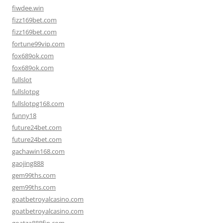
fiwdee.win
fizz169bet.com
fizz169bet.com
fortune99vip.com
fox689ok.com
fox689ok.com
fullslot
fullslotpg
fullslotpg168.com
funny18
future24bet.com
future24bet.com
gachawin168.com
gaojing888
gem99ths.com
gem99ths.com
goatbetroyalcasino.com
goatbetroyalcasino.com
goatza888fin.com