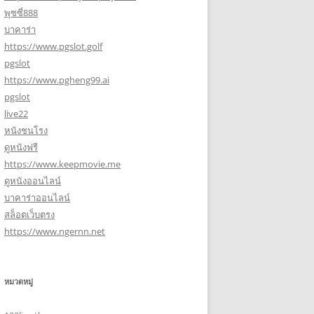
พุซซี่888
บาคาร่า
https://www.pgslot.golf
pgslot
https://www.pgheng99.ai
pgslot
live22
หนังชนโรง
ดูหนังฟรี
https://www.keepmovie.me
ดูหนังออนไลน์
บาคาร่าออนไลน์
สล็อตเว็บตรง
https://www.ngernn.net
หมวดหมู่