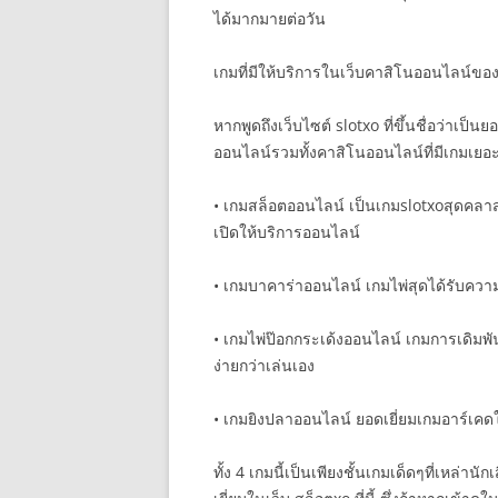
ได้มากมายต่อวัน
เกมที่มีให้บริการในเว็บคาสิโนออนไลน์ขอ
หากพูดถึงเว็บไซต์ slotxo ที่ขึ้นชื่อว่าเป็น
ออนไลน์รวมทั้งคาสิโนออนไลน์ที่มีเกมเยอะท
• เกมสล็อตออนไลน์ เป็นเกมslotxoสุดคลาสส
เปิดให้บริการออนไลน์
• เกมบาคาร่าออนไลน์ เกมไพ่สุดได้รับความน
• เกมไพ่ป๊อกกระเด้งออนไลน์ เกมการเดิมพั
ง่ายกว่าเล่นเอง
• เกมยิงปลาออนไลน์ ยอดเยี่ยมเกมอาร์เคดให
ทั้ง 4 เกมนี้เป็นเพียงชั้นเกมเด็ดๆที่เหล