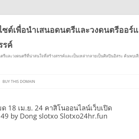
บไซต์เพื่อนำเสนอดนตรีและวงดนตรีออร์แ
รค์
ตรีและวงดนตรีที่น่าสนใจที่สร้างสรรค์และเป็นเหล่ากลายเป็นศิลปินอิสระ ค้นพบเ
ข้าม
ไป
BUY THIS DOMAIN
ยัง
เนื้อหา
หมด 18 เม.ย. 24 คาสิโนออนไลน์เว็บเปิด
p 49 by Dong slotxo Slotxo24hr.fun