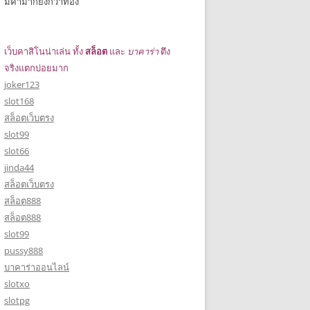
มีค่ามากยิ่งกว่าทอง
เว็บคาสิโนน่าเล่น ทั้ง
สล็อต
และ
บาคาร่า
ตึง
จริงแตกบ่อยมาก
joker123
slot168
สล็อตเว็บตรง
slot99
slot66
jinda44
สล็อตเว็บตรง
สล็อต888
สล็อต888
slot99
pussy888
บาคาร่าออนไลน์
slotxo
slotpg