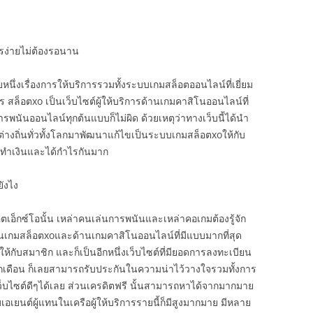
รง่ายไม่ต้องรอนาน
บหนึ่งเรื่องการให้บริการรวมทั้งระบบเกมสล็อตออนไลน์ที่เยี่ยม
าร สล็อตxo เป็นเว็บไซต์ผู้ให้บริการด้านเกมคาสิโนออนไลน์ที่
การพนันออนไลน์ทุกต้นแบบก็ไม่ผิด ด้วยเหตุว่าทางเว็บนี้ได้นำ
ต่างถิ่นทั่วทั้งโลกมาพัฒนาแก้ไขเป็นระบบเกมสล็อตxoให้กับ
กมทำเงินและได้กำไรกันมาก
ยังไง
็อตเอ็กซ์โอนั้น เหล่าคนเล่นการพนันและเหล่าคอเกมต้องรู้จัก
รด้านเกมสล็อตxoและด้านเกมคาสิโนออนไลน์ที่มีแบบมากที่สุด
อบให้กับสมาชิก และก็เป็นอีกหนึ่งเว็บไซต์ที่มียอดการลงทะเบียน
ุกเดือน ก็เลยสามารถรับประกันในความน่าไว้วางใจรวมทั้งการ
เว็บไซต์ดีๆได้เลย ส่วนเครดิตฟรี นั้นสามารถหาได้จากมากมาย
เอเยนต์ผู้แทนในเครือผู้ให้บริการรายนี้ก็มีสูงมากมาย มีหลาย