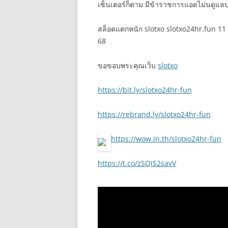
เซ็นเตอร์ก็ตาม มีข้าราชการแอดไม่นดูแล
สล็อตแตกหนัก slotxo slotxo24hr.fun 1
68
ขอขอบพระคุณเว็บ
slotxo
https://bit.ly/slotxo24hr-fun
https://rebrand.ly/slotxo24hr-fun
https://wow.in.th/slotxo24hr-fun
https://t.co/zSQIS2savV