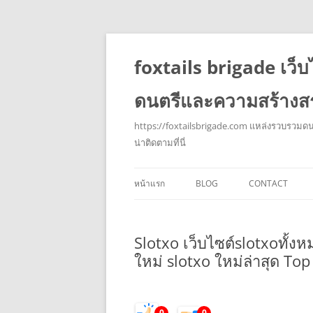
foxtails brigade เว็
ดนตรีและความสร้างสร
https://foxtailsbrigade.com แหล่งรวบรวมดน
น่าติดตามที่นี่
หน้าแรก
BLOG
CONTACT
Slotxo เว็บไซต์slotxoทั้ง
ใหม่ slotxo ใหม่ล่าสุด To
0
0