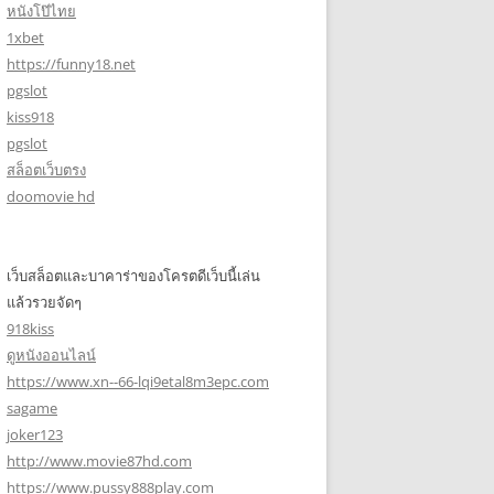
หนังโป๊ไทย
1xbet
https://funny18.net
pgslot
kiss918
pgslot
สล็อตเว็บตรง
doomovie hd
เว็บสล็อตและบาคาร่าของโครตดีเว็บนี้เล่น
แล้วรวยจัดๆ
918kiss
ดูหนังออนไลน์
https://www.xn--66-lqi9etal8m3epc.com
sagame
joker123
http://www.movie87hd.com
https://www.pussy888play.com