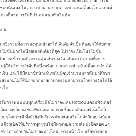
้าดูในเว็บไซต์จริงจะพบว่ามีเกมจำนวนมากเกือบจะร้อยรายการรอ
ชอบนั่นเอง ไม่ว่าจะเข้าผ่าน ปากทางเข้าเล่นสล็อตเว็บเอเย่นต์
ตรงก็ตาม การันตีว่าเล่นสนุกทำเงินคุ้ม
็อต
เงินจริงรวมทั้งการลงทุนกล้วยๆได้เงินคุ้มจำเป็นต้องยกให้กับพวก
รโมชั่นมากไม่น้อยเลยทีเดียวที่สุด ไม่ว่าจะเป็นโปรโมชั่น
ับการเข้าร่วมกิจกรรมลุ้นเงินรางวัล เงินเครดิตรวมทั้งการ
ู้ให้บริการลำดับที่หนึ่งพร้อม ปากทางเข้าเล่นสล็อต กล่าวได้
งินทำเงิน และได้มีสมาชิกนักเล่นพนันผู้คนจำนวนมากหันมาศึกษา
คนจำนวนไม่ใช้น้อยมากมายก่ายกองจนสามารถโกยรางวัลไปได้
งเว็บ
งรับการพนันบนทุกเครื่องมือไม่ว่าจะเล่นslotxoบนคอมพิวเตอร์
ตต่างๆก็ตาม ขอเพียงแค่สามารถเชื่อมต่ออินเตอร์เน็ตได้ก็
ายๆโดยทันที ทั้งยังยังมีบริการฝากถเอนเงินไม่จำกัดอย่างน้อย
แล้วก็เปิดให้บริการทุกๆวันไม่มีทางหยุด ร่วมลุ้นมั่งมีตลอด 24
 ช่องทางด้วยกันไม่ว่าจะทางไลน์, ทางหน้าเว็บ หรือทางคอล