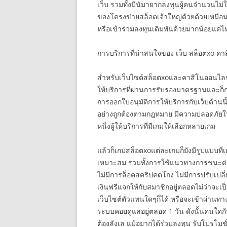
เว็บ รวมทั้งมีนัมายากลงทุนผู้คนจำนวนไม่ใ
ของโครงข่ายสล็อตเจ้าใหญ่ด้วยด้วยเหมือนกั
หรือเข้าร่วมลงทุนเดิมพันด้วยมากน้อยแค่ไห
การบริการที่น่าสนใจของ เว็บ สล็อตxo ค
สำหรับเว็บไซต์สล็อตxoและคาสิโนออนไลน์อันด
ให้บริการที่ผ่านการรับรองมาตรฐานและก็ก
การออกใบอนุมัติการให้บริการกับเว็บด้านนี้ม
อย่างถูกต้องตามกฎหมาย มีความปลอดภัยในเ
หนึ่งผู้ให้บริการที่มีเกมให้เลือกหลายเกม
แล้วก็เกมสล็อตxoแต่ละเกมก็ยังมีรูปแบบที
เหมาะสม รวมทั้งการใช้แนวทางการชนะต่างๆ
ไม่มีการล็อคสคริปคดโกง ไม่มีการปรับเปลี่
เงินฟรีแจกให้กับสมาชิกอยู่ตลอดไม่ว่าจะเป็
เว็บไซต์ตัวแทนใดๆก็ได้ หรือจะเข้าผ่านทาง
ระบบคอยดูแลอยู่ตลอด 1 วัน ดังนั้นคนใดกั
ต้องลังเล แม้อยากได้ร่วมลงทุน รับโปรโมช