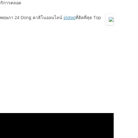
บริการตลอด
1 พฤษภา 24 Dong คาสิโนออนไลน์
slotxo
ที่ฮิตที่สุด Top