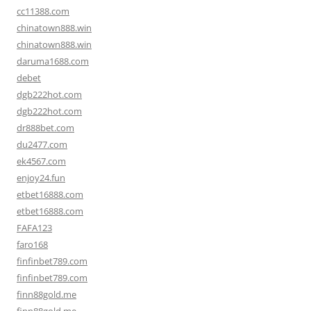
cc11388.com
chinatown888.win
chinatown888.win
daruma1688.com
debet
dgb222hot.com
dgb222hot.com
dr888bet.com
du2477.com
ek4567.com
enjoy24.fun
etbet16888.com
etbet16888.com
FAFA123
faro168
finfinbet789.com
finfinbet789.com
finn88gold.me