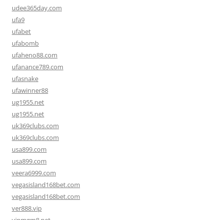
udee365day.com
ufa9
ufabet
ufabomb
ufaheno88.com
ufanance789.com
ufasnake
ufawinner88
ug1955.net
ug1955.net
uk369clubs.com
uk369clubs.com
usa899.com
usa899.com
veera6999.com
vegasisland168bet.com
vegasisland168bet.com
ver888.vip