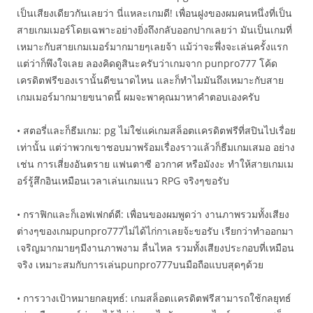
เป็นเสียงเดียวกันเลยว่า นี่แหละเกมดี! เพื่อนฝูงของผมคนหนึ่งที่เป็น
สายเกมเมอร์โดยเฉพาะอย่างยิ่งถึงกลับออกปากเลยว่า มันเป็นเกมที่
เหมาะกับสายเกมเมอร์มากมายๆเลยจ้า แม้ว่าจะพึ่งจะเล่นครั้งแรก
แต่ว่าก็พึงใจเลย ลองคิดดูสินะครับว่าเกมจาก punpro777 โค้ด
เครดิตฟรีของเรานั้นดีขนาดไหน และก็ทำไมมันถึงเหมาะกับสาย
เกมเมอร์มากมายขนาดนี้ ผมจะพาคุณมาหาคำตอบเองครับ
• สตอรี่และก็ธีมเกม: pg ไม่ใช่แค่เกมสล็อตเเครดิตฟรีที่สปินไปเรื่อย
เท่านั้น แต่ว่าพวกเขาชอบมาพร้อมเรื่องราวแล้วก็ธีมเกมเสมอ อย่าง
เช่น การเสี่ยงอันตราย แฟนตาซี อวกาศ หรือมังงะ ทำให้สายเกมเม
อร์รู้สึกอินเหมือนเวลาเล่นเกมแนว RPG จริงๆขอรับ
• กราฟิกและก็เอฟเฟกต์ดี: เพื่อนของผมพูดว่า งานภาพรวมทั้งเสียง
ต่างๆของเกมpunpro777ไม่ได้ไก่กาเลยจ้ะขอรับ เรียกว่าทำออกมา
เจริญมากมายๆมีงานภาพงาม ลื่นไหล รวมทั้งเสียงประกอบที่เหมือน
จริง เหมาะสมกับการเล่นpunpro777บนมือถือแบบสุดๆด้วย
• การวางเป้าหมายกลยุทธ์: เกมสล็อตเเครดิตฟรีสามารถใช้กลยุทธ์