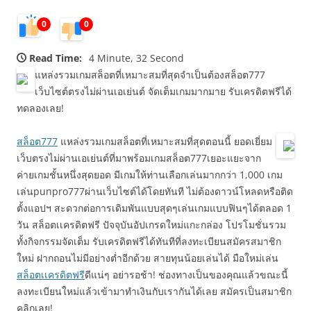
0
0
Read Time:
4 Minute, 32 Second
แหล่งรวมเกมสล็อตที่เหมาะสมที่สุดจำเป็นต้องสล็อต777
เว็บไซต์ตรงไม่ผ่านเอเย่นต์ จัดเต็มเกมมากมาย รับเครดิตฟรีได้
ทดลองเลย!
สล็อต777
แหล่งรวมเกมสล็อตที่เหมาะสมที่สุดตอนนี้ ยอดเยี่ยม
เว็บตรงไม่ผ่านเอเย่นต์ที่มาพร้อมเกมสล็อต777เยอะแยะจาก
ค่ายเกมชั้นหนึ่งสุดยอด มีเกมให้ท่านเลือกเล่นมากกว่า 1,000 เกม
เล่นpunpro777ผ่านเว็บไซต์ได้โดยทันที ไม่ต้องดาวน์โหลดหรือติด
ตั้งแอปฯ สะดวกต่อการเดิมพันแบบสุดๆเล่นเกมแบบฟินๆได้ตลอด 1
วัน สล็อตเเครดิตฟรี ปัจจุบันอัปเกรดใหม่แกะกล่อง โปรโมชั่นรวม
ทั้งกิจกรรมจัดเต็ม รับเครดิตฟรีได้ทันทีที่ลงทะเบียนสมัครสมาชิก
ใหม่ ฝากถอนไม่มีอย่างต่ำอีกด้วย สายทุนน้อยเล่นได้ มือใหม่เล่น
สล็อตเเครดิตฟรี
ดีแน่ๆ อย่ารอช้า! ช่องทางเป็นของคุณแล้วขณะนี้
ลงทะเบียนใหม่แล้วเข้ามาทำเงินกับเรากันได้เลย สมัครเป็นสมาชิก
คลิกเลย!