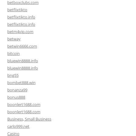
betboxclubs.com
betflixtikto
betflixtikto.info
betflixtikto.info
betm4vip.com
betway
betwin6666.com
bitcoin
bluewin8888.info
bluewin8888.info
bng55
bombet888.win
bonanza99
bonus888
boonlert1688.com
boonlert1688.com
Business, Small Business
carlo999.net
Casino