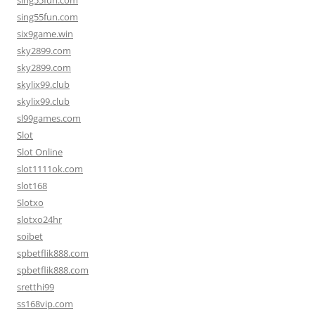
sing55fun.com
sing55fun.com
six9game.win
sky2899.com
sky2899.com
skylix99.club
skylix99.club
sl99games.com
Slot
Slot Online
slot1111ok.com
slot168
Slotxo
slotxo24hr
soibet
spbetflik888.com
spbetflik888.com
sretthi99
ss168vip.com