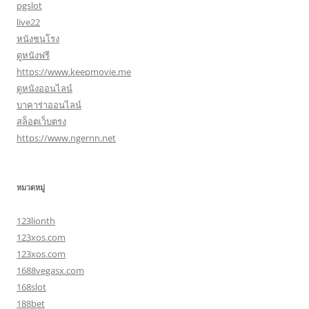
pgslot
live22
หนังชนโรง
ดูหนังฟรี
https://www.keepmovie.me
ดูหนังออนไลน์
บาคาร่าออนไลน์
สล็อตเว็บตรง
https://www.ngernn.net
หมวดหมู่
123lionth
123xos.com
123xos.com
1688vegasx.com
168slot
188bet