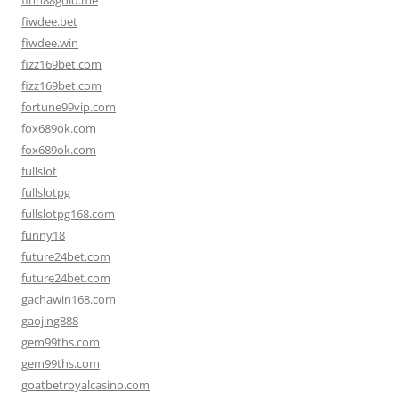
finn88gold.me
fiwdee.bet
fiwdee.win
fizz169bet.com
fizz169bet.com
fortune99vip.com
fox689ok.com
fox689ok.com
fullslot
fullslotpg
fullslotpg168.com
funny18
future24bet.com
future24bet.com
gachawin168.com
gaojing888
gem99ths.com
gem99ths.com
goatbetroyalcasino.com