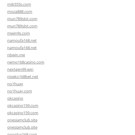
mib555s.com
moza888.com
mun789slot.com
mun789slot.com
mwin9s.com
namoufa168.net
namoufa168.net
nbwin.me
nemo168casino.com
nextgen99.win
niseko168bet.net
no1huay
no1huay.com
okcasino
okcasino159.com
okcasino159.com
onesiamclub.site
onesiamclub.site
onoplus168.com