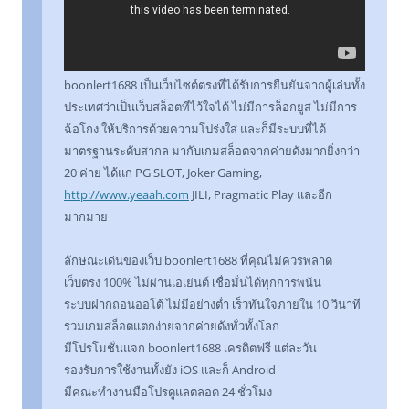
boonlert1688 เป็นเว็บไซต์ตรงที่ได้รับการยืนยันจากผู้เล่นทั้ง
ประเทศว่าเป็นเว็บสล็อตที่ไว้ใจได้ ไม่มีการล็อกยูส ไม่มีการ
ฉ้อโกง ให้บริการด้วยความโปร่งใส และก็มีระบบที่ได้
มาตรฐานระดับสากล มากับเกมสล็อตจากค่ายดังมากยิ่งกว่า
20 ค่าย ได้แก่ PG SLOT, Joker Gaming,
http://www.yeaah.com
JILI, Pragmatic Play และอีก
มากมาย
ลักษณะเด่นของเว็บ boonlert1688 ที่คุณไม่ควรพลาด
เว็บตรง 100% ไม่ผ่านเอเย่นต์ เชื่อมั่นได้ทุกการพนัน
ระบบฝากถอนออโต้ ไม่มีอย่างต่ำ เร็วทันใจภายใน 10 วินาที
รวมเกมสล็อตแตกง่ายจากค่ายดังทั่วทั้งโลก
มีโปรโมชั่นแจก boonlert1688 เครดิตฟรี แต่ละวัน
รองรับการใช้งานทั้งยัง iOS และก็ Android
มีคณะทำงานมือโปรดูแลตลอด 24 ชั่วโมง