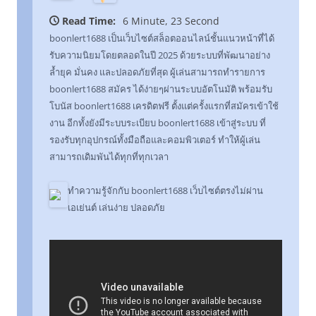
Read Time:
6 Minute, 23 Second
boonlert1688 เป็นเว็บไซต์สล็อตออนไลน์ชั้นแนวหน้าที่ได้
รับความนิยมโดยตลอดในปี 2025 ด้วยระบบที่พัฒนาอย่าง
ล้ำยุค มั่นคง และปลอดภัยที่สุด ผู้เล่นสามารถทำรายการ
boonlert1688 สมัคร ได้ง่ายๆผ่านระบบอัตโนมัติ พร้อมรับ
โบนัส boonlert1688 เครดิตฟรี ตั้งแต่ครั้งแรกที่สมัครเข้าใช้
งาน อีกทั้งยังมีระบบระเบียบ boonlert1688 เข้าสู่ระบบ ที่
รองรับทุกอุปกรณ์ทั้งมือถือและคอมพิวเตอร์ ทำให้ผู้เล่น
สามารถเดิมพันได้ทุกที่ทุกเวลา
ทำความรู้จักกับ boonlert1688 เว็บไซต์ตรงไม่ผ่าน
เอเย่นต์ เล่นง่าย ปลอดภัย