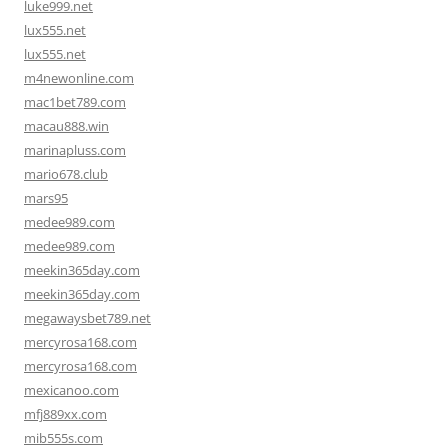
luke999.net
lux555.net
lux555.net
m4newonline.com
mac1bet789.com
macau888.win
marinapluss.com
mario678.club
mars95
medee989.com
medee989.com
meekin365day.com
meekin365day.com
megawaysbet789.net
mercyrosa168.com
mercyrosa168.com
mexicanoo.com
mfj889xx.com
mib555s.com