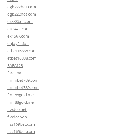
dgb222hot.com
dgb222hot.com
dr888bet.com
du2477.com
ek4567.com
enjoy24.fun
etbet16888.com
etbet16888.com
FAFA123
faro168
finfinbet789.com
finfinbet789.com
finn88gold.me
finn88gold.me
fiwdee.bet
fiwdee.win
fizz169bet.com
fizz169bet.com