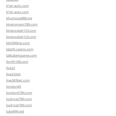
k1gt-auto.com
k1gt-auto.com
khumsup888.me
kingromans789.com
kingxxxbet123.com
kingxxxbet123.com
kitti999vip.com
lala55-casino.com
lalikabetsgame.com
lionth168.com
live22
live22slot
lnw365bet.com
london45
london6789.com
luckycat789.com
luckycat789.com
luke999.net