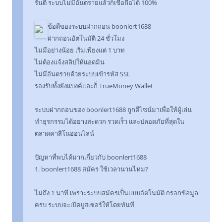
รันตี ระบบไม่มีอันตรายแล้วก็เชื่อถือได้ 100%
ข้อดีของระบบฝากถอน boonlert1688
ฝากถอนอัตโนมัติ 24 ชั่วโมง
ไม่มีอย่างน้อย เริ่มเพียงแต่ 1 บาท
ไม่ต้องแจ้งสลิปให้แอดมิน
ไม่มีอันตรายด้วยระบบเข้ารหัส SSL
รองรับทั้งยังแบงค์และก็ TrueMoney Wallet
ระบบฝากถอนของ boonlert1688 ถูกดีไซน์มาเพื่อให้ผู้เล่น
ทำธุรกรรมได้อย่างสะดวก รวดเร็ว และปลอดภัยที่สุดใน
ตลาดคาสิโนออนไลน์
ปัญหาที่พบได้มากเกี่ยวกับ boonlert1688
1. boonlert1688 สมัคร ใช้เวลานานไหม?
ไม่ถึง 1 นาที เพราะระบบสมัครเป็นแบบอัตโนมัติ กรอกข้อมูล
ครบ ระบบจะเปิดยูสเซอร์ให้โดยทันที