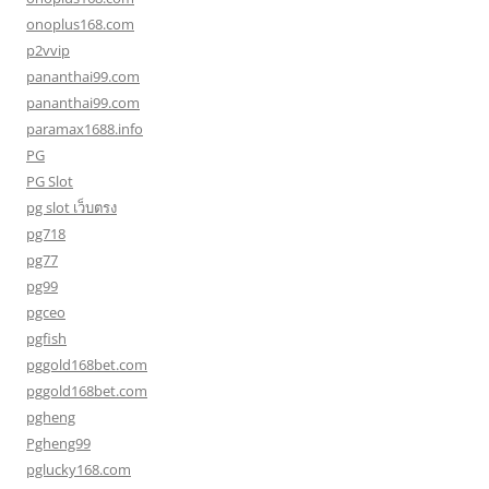
onoplus168.com
p2vvip
pananthai99.com
pananthai99.com
paramax1688.info
PG
PG Slot
pg slot เว็บตรง
pg718
pg77
pg99
pgceo
pgfish
pggold168bet.com
pggold168bet.com
pgheng
Pgheng99
pglucky168.com