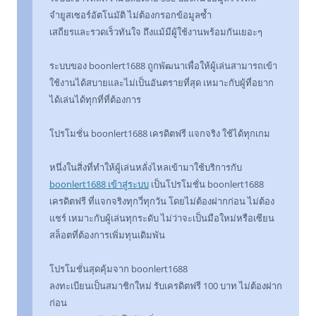
จำยูสเซอร์อัตโนมัติ ไม่ต้องกรอกข้อมูลซ้ำ
เสถียรและรวดเร็วทันใจ ถึงแม้มีผู้ใช้งานพร้อมกันเยอะๆ
ระบบของ boonlert1688 ถูกพัฒนาเพื่อให้ผู้เล่นสามารถเข้า
ใช้งานได้สบายและไม่เป็นอันตรายที่สุด เหมาะกับผู้ที่อยาก
ได้เล่นได้ทุกที่ที่ต้องการ
โปรโมชั่น boonlert1688 เครดิตฟรี แจกจริง ใช้ได้ทุกเกม
หนึ่งในสิ่งที่ทำให้ผู้เล่นหลั่งไหลเข้ามาใช้บริการกับ
boonlert1688 เข้าสู่ระบบ
เป็นโปรโมชั่น boonlert1688
เครดิตฟรี ที่แจกจริงทุกวี่ทุกวัน โดยไม่ต้องฝากก่อน ไม่ต้อง
แชร์ เหมาะกับผู้เล่นทุกระดับ ไม่ว่าจะเป็นมือใหม่หรือเซียน
สล็อตที่ต้องการเพิ่มทุนเดิมพัน
โปรโมชั่นสุดคุ้มจาก boonlert1688
ลงทะเบียนเป็นสมาชิกใหม่ รับเครดิตฟรี 100 บาท ไม่ต้องฝาก
ก่อน