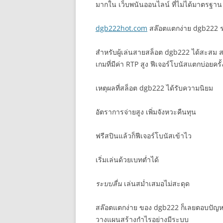
มากใน เว็บพนันออนไลน์ ที่ไม่ได้มาตรฐาน
dgb222hot.com
สล๊อตแตกง่าย dgb222 รว
สำหรับผู้เล่นสายสล็อต dgb222 ได้สะสม ส
เกมที่มีค่า RTP สูง ฟีเจอร์โบนัสแตกบ่อยครั
เหตุผลที่สล็อต dgb222 ได้รับความนิยม
อัตราการจ่ายสูง เพิ่มจังหวะคืนทุน
ฟรีสปินแล้วก็ฟีเจอร์โบนัสเข้าไว
เริ่มเล่นด้วยเบทต่ำได้
ระบบลื่น
เล่นสม่ำเสมอไม่สะดุด
สล๊อตแตกง่าย ของ dgb222 ก็เลยตอบปัญหาท
วางแผนสร้างกำไรอย่างมีระบบ