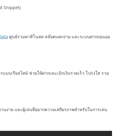
ed Snippet)
Data
ศูนย์รวมคาสิโนสด สล๊อตแตกง่าย และระบบฝากถอนออ
บบเรียลไทม์ ช่วยให้ฝากและเบิกเงินรวดเร็ว โปร่งใส รวม
ใช้งานง่าย และผู้เล่นที่อยากความเสถียรภาพสำหรับในการเล่น