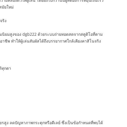
่องตัวให้ผู้เล่น โดยยิ่งไปกว่านั้นผู้ที่ต้องการหมุนเงินเร็ว
สมัยใหม่
จริง
ามนิยมสูงของ dgb222 ด้วยระบบถ่ายทอดสดจากสตูดิโอที่ตาม
าชีพ ทำให้ผู้เล่นสัมผัสได้ถึงบรรยากาศใกล้เคียงคาสิโนจริง
ด้ทุกตา
รสูง ลดปัญหาภาพกระตุกหรือดีเลย์ ซึ่งเป็นข้อกำหนดที่พบได้