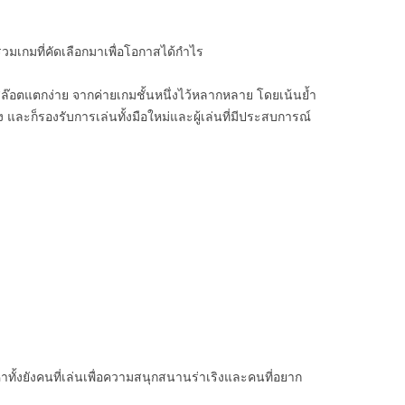
มเกมที่คัดเลือกมาเพื่อโอกาสได้กำไร
ล๊อตแตกง่าย จากค่ายเกมชั้นหนึ่งไว้หลากหลาย โดยเน้นย้ำ
้ง และก็รองรับการเล่นทั้งมือใหม่และผู้เล่นที่มีประสบการณ์
ั้งยังคนที่เล่นเพื่อความสนุกสนานร่าเริงและคนที่อยาก