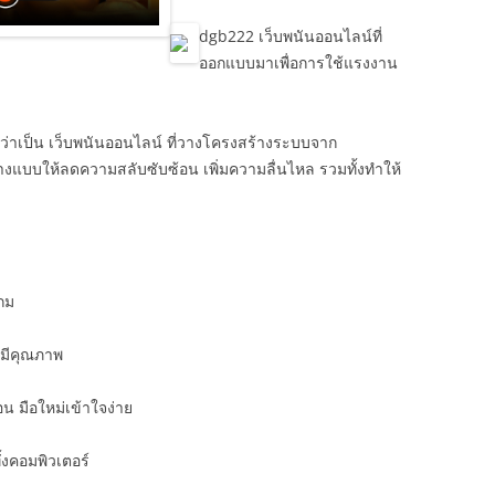
dgb222 เว็บพนันออนไลน์ที่
ออกแบบมาเพื่อการใช้แรงงาน
ต่ว่าเป็น เว็บพนันออนไลน์ ที่วางโครงสร้างระบบจาก
วางแบบให้ลดความสลับซับซ้อน เพิ่มความลื่นไหล รวมทั้งทำให้
กม
งมีคุณภาพ
น มือใหม่เข้าใจง่าย
้งคอมพิวเตอร์