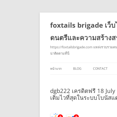
foxtails brigade เว็
ดนตรีและความสร้างสร
https://foxtailsbrigade.com แหล่งรวบรวมดน
น่าติดตามที่นี่
หน้าแรก
BLOG
CONTACT
dgb222 เครดิตฟรี 18 July 
เติมไวที่สุดในระบบโบนัสแ
0
0