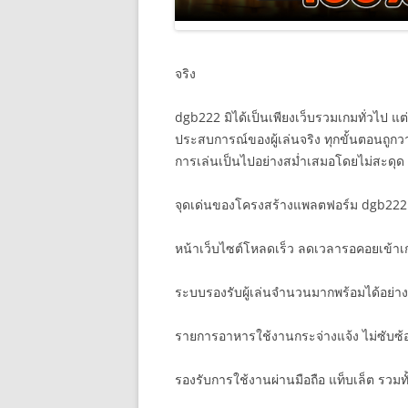
จริง
dgb222 มิได้เป็นเพียงเว็บรวมเกมทั่วไป แ
ประสบการณ์ของผู้เล่นจริง ทุกขั้นตอนถูก
การเล่นเป็นไปอย่างสม่ำเสมอโดยไม่สะดุด
จุดเด่นของโครงสร้างแพลตฟอร์ม dgb222
หน้าเว็บไซต์โหลดเร็ว ลดเวลารอคอยเข้าเ
ระบบรองรับผู้เล่นจำนวนมากพร้อมได้อย่า
รายการอาหารใช้งานกระจ่างแจ้ง ไม่ซับซ้อ
รองรับการใช้งานผ่านมือถือ แท็บเล็ต รวมทั