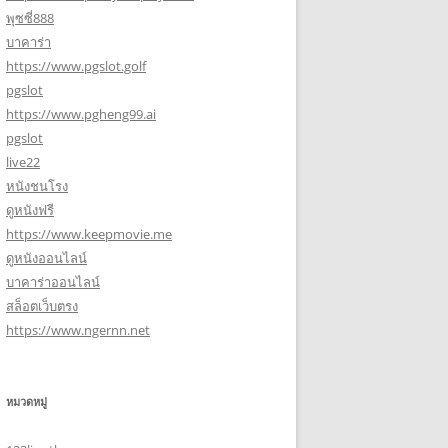
พุซซี่888
บาคาร่า
https://www.pgslot.golf
pgslot
https://www.pgheng99.ai
pgslot
live22
หนังชนโรง
ดูหนังฟรี
https://www.keepmovie.me
ดูหนังออนไลน์
บาคาร่าออนไลน์
สล็อตเว็บตรง
https://www.ngernn.net
หมวดหมู่