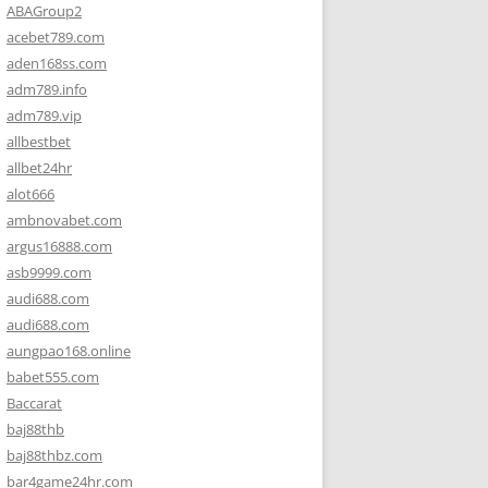
ABAGroup2
acebet789.com
aden168ss.com
adm789.info
adm789.vip
allbestbet
allbet24hr
alot666
ambnovabet.com
argus16888.com
asb9999.com
audi688.com
audi688.com
aungpao168.online
babet555.com
Baccarat
baj88thb
baj88thbz.com
bar4game24hr.com