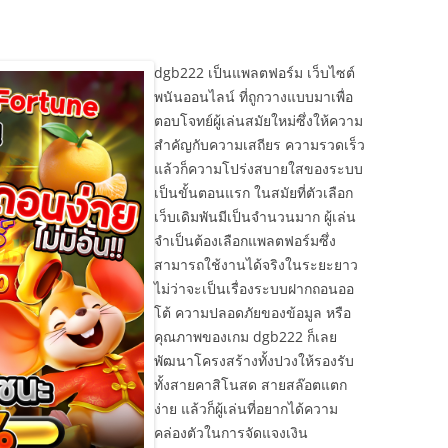
dgb222 เป็นแพลตฟอร์ม เว็บไซต์
พนันออนไลน์ ที่ถูกวางแบบมาเพื่อ
ตอบโจทย์ผู้เล่นสมัยใหม่ซึ่งให้ความ
สำคัญกับความเสถียร ความรวดเร็ว
แล้วก็ความโปร่งสบายใสของระบบ
เป็นขั้นตอนแรก ในสมัยที่ตัวเลือก
เว็บเดิมพันมีเป็นจำนวนมาก ผู้เล่น
จำเป็นต้องเลือกแพลตฟอร์มซึ่ง
สามารถใช้งานได้จริงในระยะยาว
ไม่ว่าจะเป็นเรื่องระบบฝากถอนออ
โต้ ความปลอดภัยของข้อมูล หรือ
คุณภาพของเกม dgb222 ก็เลย
พัฒนาโครงสร้างทั้งปวงให้รองรับ
ทั้งสายคาสิโนสด สายสล๊อตแตก
ง่าย แล้วก็ผู้เล่นที่อยากได้ความ
คล่องตัวในการจัดแจงเงิน