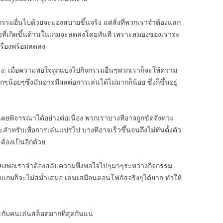
กรรมอื่นไปด้วยจะมองสบายขึ้นจริง แต่สิ่งที่พวกเราจำต้องแลก
สิ่งที่เกิดขึ้นด้านในเกมจะลดลงโดยทันที เพราะสมองของเราจะ
รื่องพร้อมลดลง
ง: เมื่อความพอใจถูกแบ่งไปกิจกรรมอื่นๆพวกเราก็จะให้ความ
้อยๆซึ่งมันอาจมีผลต่อการเล่นได้ไม่มากก็น้อย ซึ่งก็ขึ้นอยู่
คยพิจารณาได้อย่างต่อเนื่อง พวกเราบางทีอาจถูกขัดจังหวะ
หวะสำหรับเพื่อการเล่นแปรไป บางทีอาจเร็วขึ้นจนถึงไม่ทันตั้งตัว
ต้องเป็นอีกด้วย
เพียงพอเราจำต้องสลับความพึงพอใจไปๆมาๆระหว่างกิจกรรม
กับเกมก็จะไม่สม่ำเสมอ เล่นเสมือนตอนโฟกัสจริงๆได้ยาก ทำให้
ับคนเล่นสล็อตมากที่สุดกันแน่