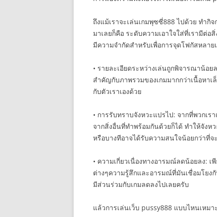
ถึงแม้เราจะเล่นเกมพุซซี่888 ไปด้วย ทำกิจ
มาเลยก็คือ ระดับความเอาใจใส่ที่เรามีต่อ
มีความจำกัดสำหรับเพื่อการจุดโฟกัสหลายเ
• รายละเอียดระหว่างเล่นถูกพิจารณาน้อยล
สำคัญกับภาพรวมของเกมมากกว่าเนื้อหาเล็กๆน
กับตัวเราเองด้วย
• การรับทราบจังหวะแปรไป: จากที่พวกเราเ
จากสิ่งอื่นที่ทำพร้อมกันด้วยก็ได้ ทำให้จัง
หรือบางทีอาจได้รับความสนใจน้อยกว่าที่จะ
• ความเกี่ยวเนื่องทางอารมณ์ลดน้อยลง: 
ต่างๆความรู้สึกและอารมณ์ที่มันเชื่อมโยง
มีส่วนร่วมกับเกมลดลงไปเลยครับ
แล้วการเล่นเว็บ pussy888 แบบไหนเหมาะก