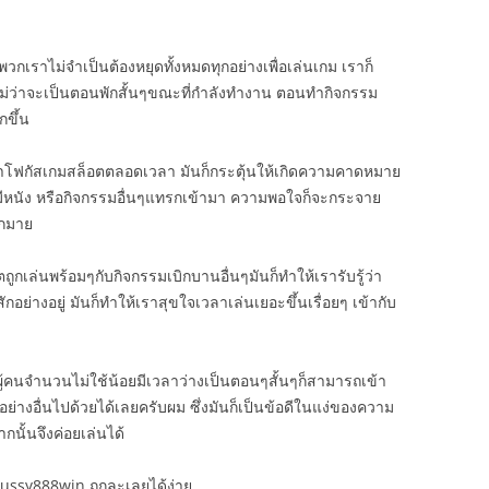
วกเราไม่จำเป็นต้องหยุดทั้งหมดทุกอย่างเพื่อเล่นเกม เราก็
ม่ว่าจะเป็นตอนพักสั้นๆขณะที่กำลังทำงาน ตอนทำกิจกรรม
กขึ้น
ราโฟกัสเกมสล็อตตลอดเวลา มันก็กระตุ้นให้เกิดความคาดหมาย
ลง มีหนัง หรือกิจกรรมอื่นๆแทรกเข้ามา ความพอใจก็จะกระจาย
ากมาย
อตถูกเล่นพร้อมๆกับกิจกรรมเบิกบานอื่นๆมันก็ทำให้เรารับรู้ว่า
อย่างอยู่ มันก็ทำให้เราสุขใจเวลาเล่นเยอะขึ้นเรื่อยๆ เข้ากับ
ู้คนจำนวนไม่ใช้น้อยมีเวลาว่างเป็นตอนๆสั้นๆก็สามารถเข้า
อย่างอื่นไปด้วยได้เลยครับผม ซึ่งมันก็เป็นข้อดีในแง่ของความ
นั้นจึงค่อยเล่นได้
ussy888win ถูกละเลยได้ง่าย