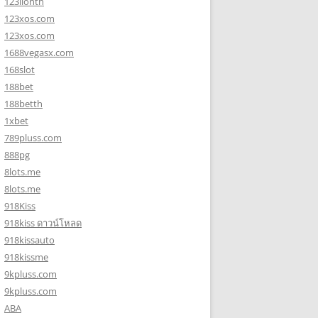
123lionth
123xos.com
123xos.com
1688vegasx.com
168slot
188bet
188betth
1xbet
789pluss.com
888pg
8lots.me
8lots.me
918Kiss
918kiss ดาวน์โหลด
918kissauto
918kissme
9kpluss.com
9kpluss.com
ABA