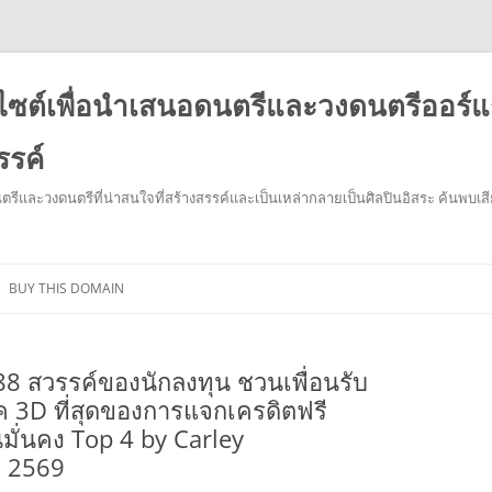
บไซต์เพื่อนำเสนอดนตรีและวงดนตรีออร์แ
รค์
ตรีและวงดนตรีที่น่าสนใจที่สร้างสรรค์และเป็นเหล่ากลายเป็นศิลปินอิสระ ค้นพบเ
ข้าม
ไป
BUY THIS DOMAIN
ยัง
เนื้อหา
8 สวรรค์ของนักลงทุน ชวนเพื่อนรับ
ิค 3D ที่สุดของการแจกเครดิตฟรี
มั่นคง Top 4 by Carley
. 2569