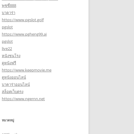
พุซซี่888
บาคาร่า
https://www.pgslot.golf
pgslot
https://www.pgheng99.ai
pgslot
live22
หนังชนโรง
ดูหนังฟรี
https://www.keepmovie.me
ดูหนังออนไลน์
บาคาร่าออนไลน์
สล็อตเว็บตรง
https://www.ngernn.net
หมวดหมู่