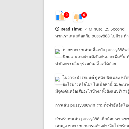
0
0
Read Time:
4 Minute, 29 Second
หากเราเล่นสล็อตกับ pussy888 ไปด้วย ทำอั
หากพวกเราเล่นสล็อตกับ pussy888win 
นิยมเล่นเกมผ่านมือถือกันมากเพิ่มขึ้น 
ทำกิจกรรมอื่นๆร่วมกันสล็อตได้ด้วย
ไม่ว่าจะนั่งรถยนต์ ดูหนัง ฟังเพลง หรือ
อะไรบ้างหรือไม่? ในเนื้อหานี้ ผมจะห
มีจุดเด่นหรือเสียอะไรบ้าง? ทั้งยังแบบที่เรารู
การเล่น pussy888win รวมทั้งทำอันอื่นไปด้
สำหรับคนเล่น pussy888 เล็กน้อย พวกเขามิ
เล่นสูง พวกเราสามารถทำอย่างอื่นไปพร้อมๆ