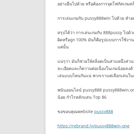
อย่างอื่นไปด้วย หรือต้องการจุดโฟกัสเกมส
การเล่นเกมกับ pussy888win ไปด้วย ทำอย่า
สรุปได้ว่า การเล่นเกมกับ 888pussy ไปด้วยแล
ผิดหรือถูก 100% มันก็คือรูปแบบการใช้งาน
แค่นั้น
แน่ๆว่า มันก็ช่วยให้สล็อตเป็นส่วนหนึ่งส
ละเอียดและก็ความต่อเนื่องในเกมน้อยลงด
เล่นแบบไหนกันแน่ พวกเราแค่เลือกเล่นในแบ
พนันออนไลน์ pussy888 pussy888win.on
น้อย กำไรหลักแสน Top 86
ขอขอบคุณwebsite
pussy888
https://rebrand.ly/pussy888win-one