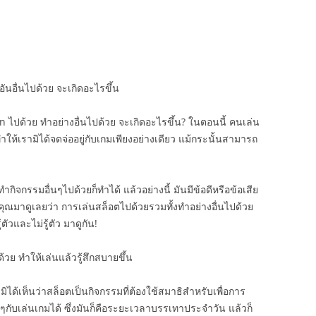
นอื่นไปด้วย จะเกิดอะไรขึ้น
ไปด้วย ทำอย่างอื่นไปด้วย จะเกิดอะไรขึ้น? ในตอนนี้ คนเล่น
ทำให้เรามิได้จดจ่ออยู่กับเกมเพียงอย่างเดียว แม้กระนั้นสามารถ
ทำกิจกรรมอื่นๆไปด้วยก็ทำได้ แล้วอย่างนี้ มันมีข้อดีหรือข้อเสีย
าคุณมาดูเลยว่า การเล่นสล็อตไปด้วยรวมทั้งทำอย่างอื่นไปด้วย
้ตัวและไม่รู้ตัว มาดูกัน!
วย ทำให้เล่นแล้วรู้สึกสบายขึ้น
ได้เห็นว่าสล็อตเป็นกิจกรรมที่ต้องใช้สมาธิสำหรับเพื่อการ
กับเล่นเกมได้ ซึ่งมันก็คือระยะเวลาบรรเทาประจำวัน แล้วก็