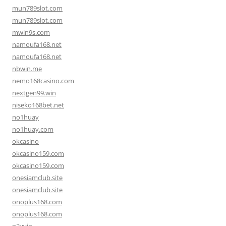
mun789slot.com
mun789slot.com
mwin9s.com
namoufa168.net
namoufa168.net
nbwin.me
nemo168casino.com
nextgen99.win
niseko168bet.net
no1huay
no1huay.com
okcasino
okcasino159.com
okcasino159.com
onesiamclub.site
onesiamclub.site
onoplus168.com
onoplus168.com