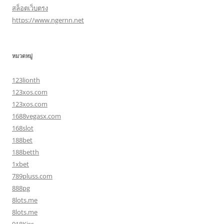
สล็อตเว็บตรง
https://www.ngernn.net
หมวดหมู่
123lionth
123xos.com
123xos.com
1688vegasx.com
168slot
188bet
188betth
1xbet
789pluss.com
888pg
8lots.me
8lots.me