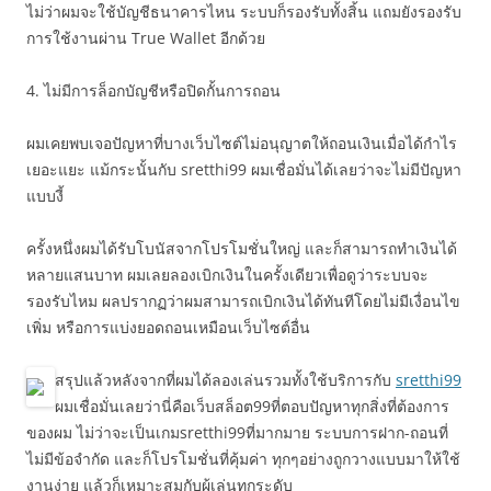
ไม่ว่าผมจะใช้บัญชีธนาคารไหน ระบบก็รองรับทั้งสิ้น แถมยังรองรับ
การใช้งานผ่าน True Wallet อีกด้วย
4. ไม่มีการล็อกบัญชีหรือปิดกั้นการถอน
ผมเคยพบเจอปัญหาที่บางเว็บไซต์ไม่อนุญาตให้ถอนเงินเมื่อได้กำไร
เยอะแยะ แม้กระนั้นกับ sretthi99 ผมเชื่อมั่นได้เลยว่าจะไม่มีปัญหา
แบบงี้
ครั้งหนึ่งผมได้รับโบนัสจากโปรโมชั่นใหญ่ และก็สามารถทำเงินได้
หลายแสนบาท ผมเลยลองเบิกเงินในครั้งเดียวเพื่อดูว่าระบบจะ
รองรับไหม ผลปรากฏว่าผมสามารถเบิกเงินได้ทันทีโดยไม่มีเงื่อนไข
เพิ่ม หรือการแบ่งยอดถอนเหมือนเว็บไซต์อื่น
สรุปแล้วหลังจากที่ผมได้ลองเล่นรวมทั้งใช้บริการกับ
sretthi99
ผมเชื่อมั่นเลยว่านี่คือเว็บสล็อต99ที่ตอบปัญหาทุกสิ่งที่ต้องการ
ของผม ไม่ว่าจะเป็นเกมsretthi99ที่มากมาย ระบบการฝาก-ถอนที่
ไม่มีข้อจำกัด และก็โปรโมชั่นที่คุ้มค่า ทุกๆอย่างถูกวางแบบมาให้ใช้
งานง่าย แล้วก็เหมาะสมกับผู้เล่นทุกระดับ