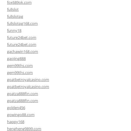
fox689ok.com
fullslot
fullslotpg
fullslotpg168.com
funny18
future24bet.com
future24bet.com
gachawin168.com
gaojing888
gem99ths.com
gem99ths.com
goatbetroyalcasino.com
goatbetroyalcasino.com
goatza888fin.com
goatza888fin.com
golden456
gowingo88.com
happy168
hengheng9899.com