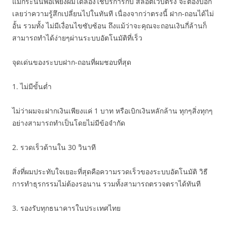
แม้กระนั้นพอเพียงผมได้ลองใช้บริการกับ สล็อตเว็บตรง จะต้องบอก
เลยว่าความรู้สึกเปลี่ยนไปในทันที เนื่องจากว่าตรงนี้ ฝาก-ถอนได้ไม่
อั้น รวมทั้ง ไม่มีเงื่อนไขซับซ้อน ถึงแม้ว่าจะคุณจะถอนเงินกี่ล้านก็
สามารถทำได้ง่ายๆผ่านระบบอัตโนมัติที่เร็ว
จุดเด่นของระบบฝาก-ถอนที่ผมชอบที่สุด
1. ไม่มีขั้นต่ำ
ไม่ว่าผมจะฝากเงินเพียงแค่ 1 บาท หรือเบิกเงินหลักล้าน ทุกๆสิ่งทุกๆ
อย่างสามารถทำเป็นโดยไม่มีข้อจำกัด
2. รวดเร็วด้านใน 30 วินาที
สิ่งที่ผมประทับใจเยอะที่สุดคือความรวดเร็วของระบบอัตโนมัติ วิธี
การทำธุรกรรมไม่ต้องรอนาน รวมทั้งสามารถตรวจตราได้ทันที
3. รองรับทุกธนาคารในประเทศไทย