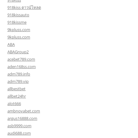
918Kiss
918kiss ดาวน์โหลด
918kissauto
918kissme
9kpluss.com
9kpluss.com
ABA
ABAGroup2
acebet789.com
aden168ss.com
adm789.info
adm789.vip
allbestbet
allbet24hr
alot666
ambnovabet.com
argus16888.com
asb9999.com
audi688.com