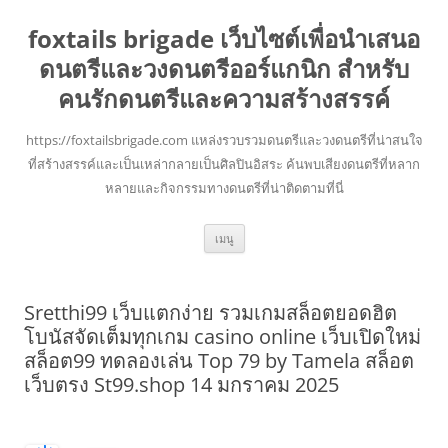
foxtails brigade เว็บไซต์เพื่อนำเสนอ
ดนตรีและวงดนตรีออร์แกนิก สำหรับ
คนรักดนตรีและความสร้างสรรค์
https://foxtailsbrigade.com แหล่งรวบรวมดนตรีและวงดนตรีที่น่าสนใจ
ที่สร้างสรรค์และเป็นเหล่ากลายเป็นศิลปินอิสระ ค้นพบเสียงดนตรีที่หลาก
หลายและกิจกรรมทางดนตรีที่น่าติดตามที่นี่
ข้าม
เมนู
ไป
ยัง
เนื้อหา
Sretthi99 เว็บแตกง่าย รวมเกมสล็อตยอดฮิต
โบนัสจัดเต็มทุกเกม casino online เว็บเปิดใหม่
สล็อต99 ทดลองเล่น Top 79 by Tamela สล็อต
เว็บตรง St99.shop 14 มกราคม 2025