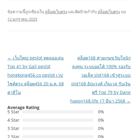
ข้อความนี้ถูกเขียนใน
สล็อตเว็บตรง
และติดป้ายกำกับ
สล็อตเว็บตรง
บน
12 มกราคม 2025
เมนู
←
เว็บใหญ่ pgslot ทดลองเล่น
สล็อต168 ค่ายเกมขวัญใจนัก
นำทาง
Top 41 by Gail pgslot
ลงทุน ระบบออโต้ 100% รองรับ
เรื่อง
hongkong456.co pgslot เวป
วอเล็ท slot168 เข้าสู่ระบบ
ไซต์ตรง สล็อต456 20 ม.ค. 68
slot168 อัปแรงค์ เก็บเวล รับเงิน
คาสิโน
ฟรี Top 79 by Dane
happy168.life 17 มีนา 2568
→
Average Rating
5 Star
0%
4 Star
0%
3 Star
0%
2 Star
0%