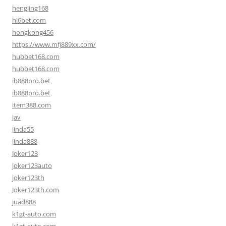
hengjing168
hi6bet.com
hongkong456
https://www.mfj889xx.com/
hubbet168.com
hubbet168.com
ib888pro.bet
ib888pro.bet
item388.com
jav
jinda55
jinda888
Joker123
joker123auto
joker123th
Joker123th.com
juad888
k1gt-auto.com