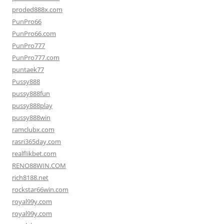
proded888x.com
PunPro66
PunPro66.com
PunPro777
PunPro777.com
puntaek77
Pussy888
pussy888fun
pussy888play
pussy888win
ramclubx.com
rasri365day.com
realflikbet.com
RENO88WIN.COM
rich8188.net
rockstar66win.com
royal99y.com
royal99y.com