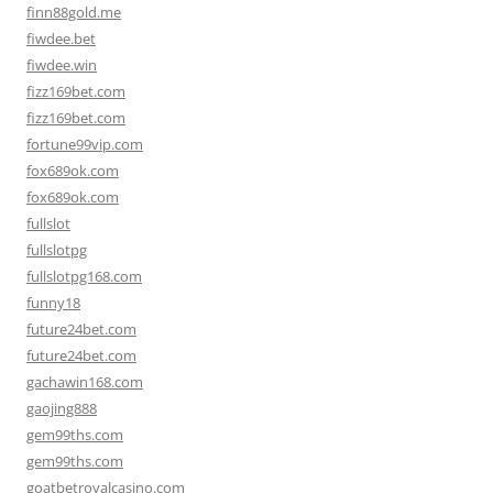
finn88gold.me
fiwdee.bet
fiwdee.win
fizz169bet.com
fizz169bet.com
fortune99vip.com
fox689ok.com
fox689ok.com
fullslot
fullslotpg
fullslotpg168.com
funny18
future24bet.com
future24bet.com
gachawin168.com
gaojing888
gem99ths.com
gem99ths.com
goatbetroyalcasino.com