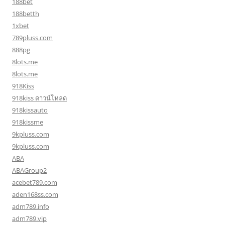
188bet
188betth
1xbet
789pluss.com
888pg
8lots.me
8lots.me
918Kiss
918kiss ดาวน์โหลด
918kissauto
918kissme
9kpluss.com
9kpluss.com
ABA
ABAGroup2
acebet789.com
aden168ss.com
adm789.info
adm789.vip