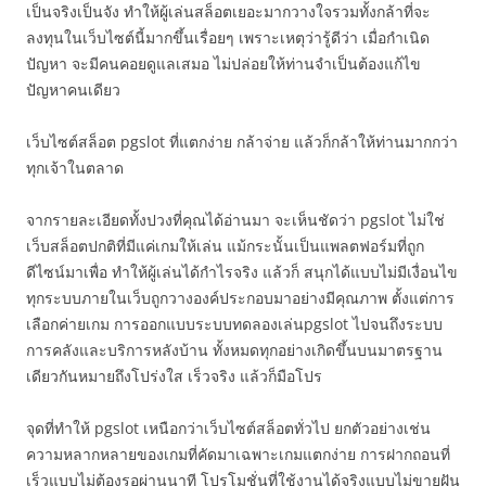
เป็นจริงเป็นจัง ทำให้ผู้เล่นสล็อตเยอะมากวางใจรวมทั้งกล้าที่จะ
ลงทุนในเว็บไซต์นี้มากขึ้นเรื่อยๆ เพราะเหตุว่ารู้ดีว่า เมื่อกำเนิด
ปัญหา จะมีคนคอยดูแลเสมอ ไม่ปล่อยให้ท่านจำเป็นต้องแก้ไข
ปัญหาคนเดียว
เว็บไซต์สล็อต pgslot ที่แตกง่าย กล้าจ่าย แล้วก็กล้าให้ท่านมากกว่า
ทุกเจ้าในตลาด
จากรายละเอียดทั้งปวงที่คุณได้อ่านมา จะเห็นชัดว่า pgslot ไม่ใช่
เว็บสล็อตปกติที่มีแค่เกมให้เล่น แม้กระนั้นเป็นแพลตฟอร์มที่ถูก
ดีไซน์มาเพื่อ ทำให้ผู้เล่นได้กำไรจริง แล้วก็ สนุกได้แบบไม่มีเงื่อนไข
ทุกระบบภายในเว็บถูกวางองค์ประกอบมาอย่างมีคุณภาพ ตั้งแต่การ
เลือกค่ายเกม การออกแบบระบบทดลองเล่นpgslot ไปจนถึงระบบ
การคลังและบริการหลังบ้าน ทั้งหมดทุกอย่างเกิดขึ้นบนมาตรฐาน
เดียวกันหมายถึงโปร่งใส เร็วจริง แล้วก็มือโปร
จุดที่ทำให้ pgslot เหนือกว่าเว็บไซต์สล็อตทั่วไป ยกตัวอย่างเช่น
ความหลากหลายของเกมที่คัดมาเฉพาะเกมแตกง่าย การฝากถอนที่
เร็วแบบไม่ต้องรอผ่านนาที โปรโมชั่นที่ใช้งานได้จริงแบบไม่ขายฝัน