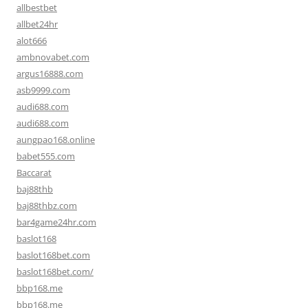
allbestbet
allbet24hr
alot666
ambnovabet.com
argus16888.com
asb9999.com
audi688.com
audi688.com
aungpao168.online
babet555.com
Baccarat
baj88thb
baj88thbz.com
bar4game24hr.com
baslot168
baslot168bet.com
baslot168bet.com/
bbp168.me
bbp168.me