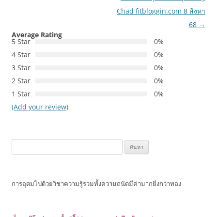
Chad fitbloggin.com 8 สิงหา
68
→
Average Rating
5 Star
0%
4 Star
0%
3 Star
0%
2 Star
0%
1 Star
0%
(Add your review)
ค้นหา
สำหรับ:
การอุดมไปด้วยวิชาความรู้รวมทั้งความถนัดมีค่ามากยิ่งกว่าทอง