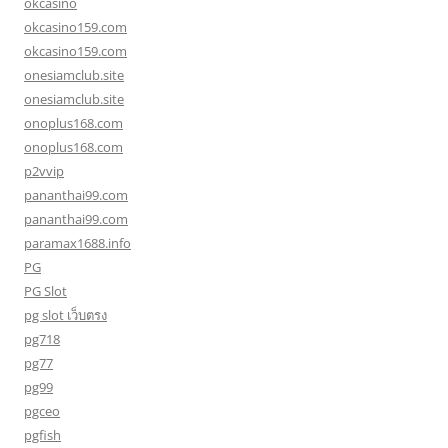
okcasino
okcasino159.com
okcasino159.com
onesiamclub.site
onesiamclub.site
onoplus168.com
onoplus168.com
p2vvip
pananthai99.com
pananthai99.com
paramax1688.info
PG
PG Slot
pg slot เว็บตรง
pg718
pg77
pg99
pgceo
pgfish