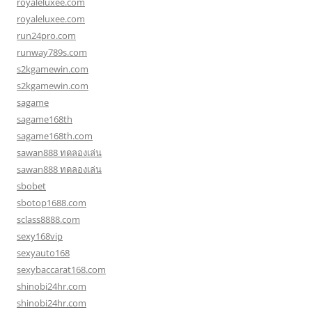
royaleluxee.com
royaleluxee.com
run24pro.com
runway789s.com
s2kgamewin.com
s2kgamewin.com
sagame
sagame168th
sagame168th.com
sawan888 ทดลองเล่น
sawan888 ทดลองเล่น
sbobet
sbotop1688.com
sclass8888.com
sexy168vip
sexyauto168
sexybaccarat168.com
shinobi24hr.com
shinobi24hr.com