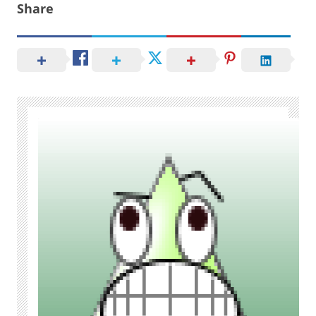
Share