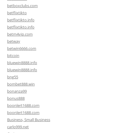
betboxclubs.com
betflixtikto
betflixtikto.info
betflixtikto.info
betm4vip.com
betway
betwin6666.com
bitcoin
bluewin8888.info
bluewin8888.info
bng55
bombet888.win
bonanza99
bonus888
boonlert1688.com
boonlert1688.com
Business, Small Business
carlo999.net