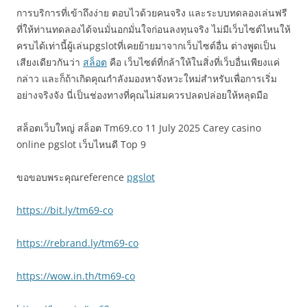
การบริการที่เข้าถึงง่าย ตอบไวด้วยคนจริง และระบบทดลองเล่นฟรี
ที่ให้ท่านทดลองได้จนมั่นอกมั่นใจก่อนลงทุนจริง ไม่มีเว็บไซต์ไหนให้
ครบได้เท่านี้ผู้เล่นpgslotที่เคยย้ายมาจากเว็บไซต์อื่น ต่างพูดเป็น
เสียงเดียวกันว่า
สล็อต
คือ เว็บไซต์ที่กล้าให้ในสิ่งที่เว็บอื่นเพียงแค่
กล่าว และก็ถ้าเกิดคุณกำลังมองหาจังหวะใหม่สำหรับเพื่อการเริ่ม
อย่างจริงจัง นี่เป็นช่องทางที่คุณไม่สมควรปลดปล่อยให้หลุดมือ
สล็อตเว็บใหญ่ สล็อต Tm69.co 11 July 2025 Carey casino
online pgslot เว็บไหนดี Top 9
ขอขอบพระคุณreference
pgslot
https://bit.ly/tm69-co
https://rebrand.ly/tm69-co
https://wow.in.th/tm69-co