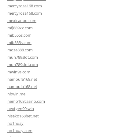
mercyrosa168.com
mercyrosa168.com
mexicanoo.com
mfj889xx.com
mib555s.com
mib555s.com
moza888.com
mun789slot.com
mun789slot.com
mwin9s.com
namoufa168.net
namoufa168.net
nbwin.me
nemo168casino.com
nextgen99.win
niseko168bet.net
no1huay
no1huay.com