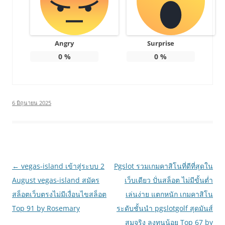
Angry
Surprise
0
%
0
%
6 มิถุนายน 2025
เมนู
←
vegas-island เข้าสู่ระบบ 2
Pgslot รวมเกมคาสิโนที่ดีที่สุดใน
นำทาง
August vegas-island สมัคร
เว็บเดียว ปั่นสล็อต ไม่มีขั้นต่ำ
เรื่อง
สล็อตเว็บตรงไม่มีเงื่อนไขสล็อต
เล่นง่าย แตกหนัก เกมคาสิโน
Top 91 by Rosemary
ระดับชั้นนำ pgslotgolf สุดมันส์
สมจริง ลงทุนน้อย Top 67 by