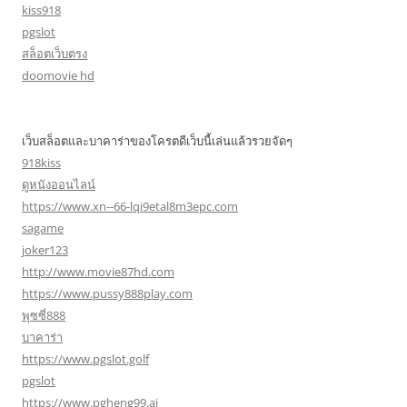
kiss918
pgslot
สล็อตเว็บตรง
doomovie hd
เว็บสล็อตและบาคาร่าของโครตดีเว็บนี้เล่นแล้วรวยจัดๆ
918kiss
ดูหนังออนไลน์
https://www.xn--66-lqi9etal8m3epc.com
sagame
joker123
http://www.movie87hd.com
https://www.pussy888play.com
พุซซี่888
บาคาร่า
https://www.pgslot.golf
pgslot
https://www.pgheng99.ai