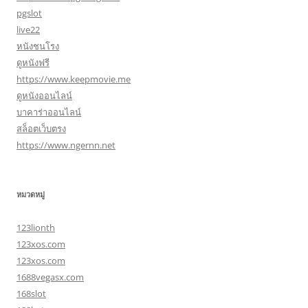
pgslot
live22
หนังชนโรง
ดูหนังฟรี
https://www.keepmovie.me
ดูหนังออนไลน์
บาคาร่าออนไลน์
สล็อตเว็บตรง
https://www.ngernn.net
หมวดหมู่
123lionth
123xos.com
123xos.com
1688vegasx.com
168slot