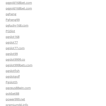
pggold168bet.com
pggold168bet.com
pgheng
Pgheng99
pglucky168.com
PGSlot
pgslot168
pgslot77
pgslot77.com
pgslot99
pgslot9999.co
pgslot999bets.com
pgslotfish
pgslotgolf
Pgslotth
pgzeus88win.com
pokbet88
power999.net
premium66.info